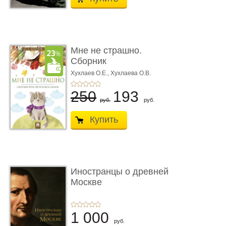
Мне не страшно.
Сборник
терапевтических
Хухлаев О.Е., Хухлаева О.В.
сказо� ...
250
193
руб.
руб.
Купить
Иностранцы о древней
Москве
1 000
руб.