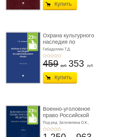
Купить
Охрана культурного
наследия по
европейскому п ...
Гибадуллин Т.Д.
459
353
руб.
руб.
Купить
Военно-уголовное
право Российской
Федерации. � ...
Под ред. Зателепина О.К.,
Шарапова С.Н.
1 250
963