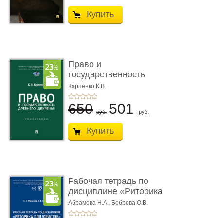
Купить
Право и
государственность
Древнего Двуречья. �
Карпенко К.В.
...
650
501
руб.
руб.
Купить
Рабочая тетрадь по
дисциплине «Риторика
для ю� ...
Абрамова Н.А.,
Боброва О.В.