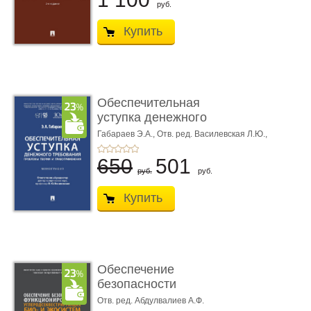
руб.
Купить
Обеспечительная
уступка денежного
требования ...
Габараев Э.А.,
Отв. ред. Василевская Л.Ю.,
вступ. сл. Каретина М.Г.
650
501
руб.
руб.
Купить
Обеспечение
безопасности
функционирования уг
Отв. ред. Абдулвалиев А.Ф.