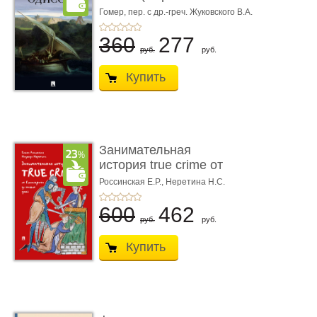
книгой»)
Гомер,
пер. с др.-греч. Жуковского В.А.
360
277
руб.
руб.
Купить
Занимательная
история true crime от
Гиппократа до � ...
Россинская Е.Р.,
Неретина Н.С.
600
462
руб.
руб.
Купить