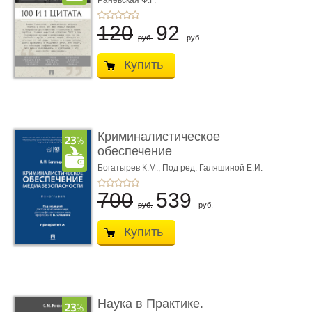
Раневская Ф.Г.
120
92
руб.
руб.
Купить
Криминалистическое
обеспечение
медиабезопас� ...
Богатырев К.М.,
Под ред. Галяшиной Е.И.
700
539
руб.
руб.
Купить
Наука в Практике.