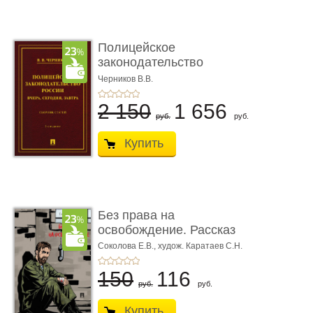
Полицейское
законодательство
России: вчера, с� ...
Черников В.В.
2 150
1 656
руб.
руб.
Купить
Без права на
освобождение. Рассказ
Соколова Е.В.,
худож. Каратаев С.Н.
150
116
руб.
руб.
Купить