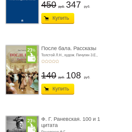
450
347
руб.
руб.
Купить
После бала. Рассказы
Толстой Л.Н.,
худож. Пичугин З.Е.,
худож. Лебедев А.И.,
худож. Лансере Е.Е.
140
108
руб.
руб.
Купить
Ф. Г. Раневская. 100 и 1
цитата