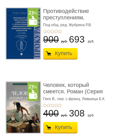
Противодействие
преступлениям,
совершаемым с ...
Под общ. ред. Жубрина Р.В.
900
693
руб.
руб.
Купить
Человек, который
смеется. Роман (Серия
«Роман с ...
Гюго В.,
пер. с франц. Лившица Б.К.
400
308
руб.
руб.
Купить