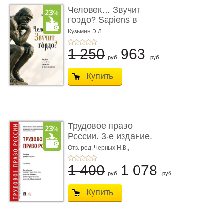
Человек… Звучит
гордо? Sapiens в
тенётах социума � ...
Кузьмин Э.Л.
1 250
963
руб.
руб.
Купить
Трудовое право
России. 3-е издание.
Учебник для ...
Отв. ред. Черных Н.В.,
Шестерякова И.В.
1 400
1 078
руб.
руб.
Купить