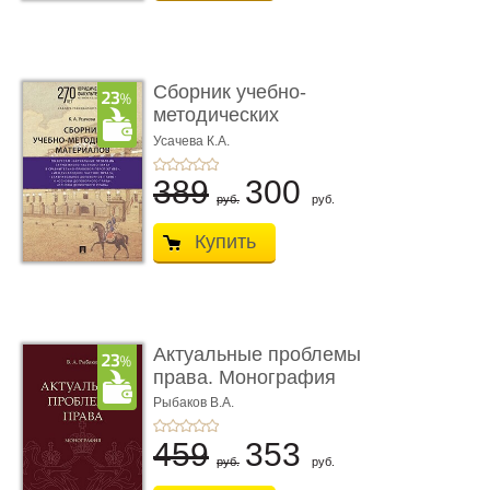
Сборник учебно-
методических
материалов по кур ...
Усачева К.А.
389
300
руб.
руб.
Купить
Актуальные проблемы
права. Монография
Рыбаков В.А.
459
353
руб.
руб.