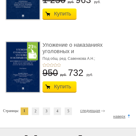
руб.
руб.
Купить
Уложение о наказаниях
уголовных и
исправитель ...
Под общ. ред. Савенкова А.Н.;
науч. ред. и рук. авт. кол. Чучаев
А.И.
950
732
руб.
руб.
Купить
Страницы:
1
следующая
2
3
4
5
наверх