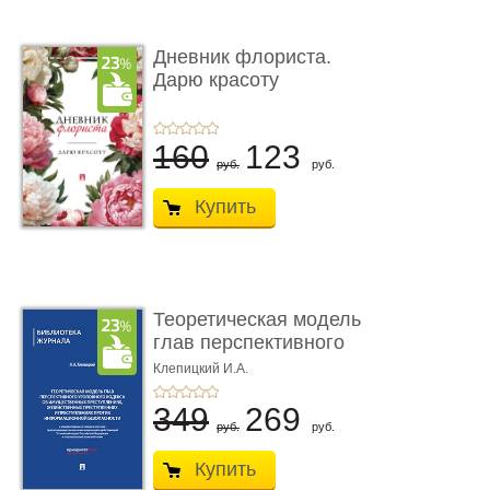
Дневник флориста.
Дарю красоту
160
123
руб.
руб.
Купить
Теоретическая модель
глав перспективного
УК о ...
Клепицкий И.А.
349
269
руб.
руб.
Купить