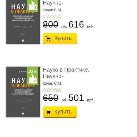
Научно-
консультационные (пра
Кочои С.М.
...
800
616
руб.
руб.
Купить
Наука в Практике.
Научно-
консультационные (пра
Кочои С.М.
...
650
501
руб.
руб.
Купить