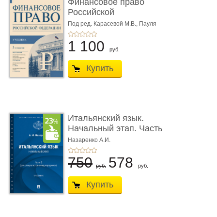
Финансовое право
Российской
Федерации. 5-е изд�
Под ред. Карасевой М.В., Пауля
А.Г., Красюкова А.В.
...
1 100
руб.
Купить
Итальянский язык.
Начальный этап. Часть
2. Учеб� ...
Назаренко А.И.
750
578
руб.
руб.
Купить