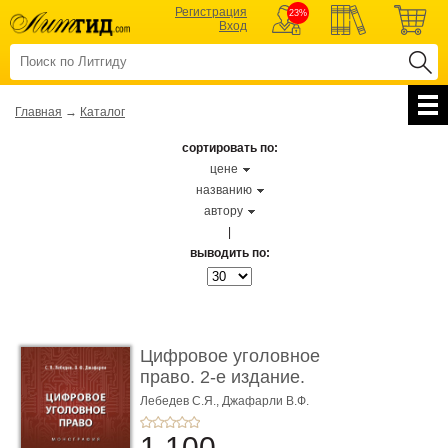
Регистрация
23%
Вход
Главная
→
Каталог
сортировать по:
цене
названию
автору
|
выводить по:
Цифровое уголовное
право. 2-е издание.
Монограф ...
Лебедев С.Я.,
Джафарли В.Ф.
1 100