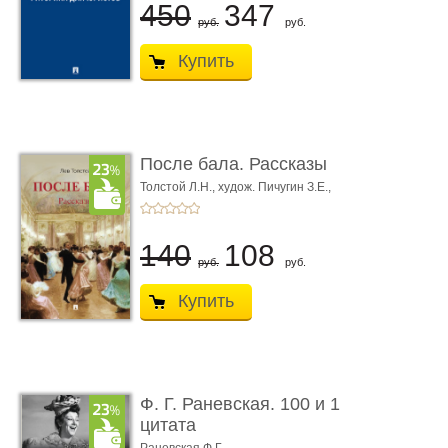
450
347
руб.
руб.
Купить
После бала. Рассказы
Толстой Л.Н.,
худож. Пичугин З.Е.,
худож. Лебедев А.И.,
худож. Лансере Е.Е.
140
108
руб.
руб.
Купить
Ф. Г. Раневская. 100 и 1
цитата