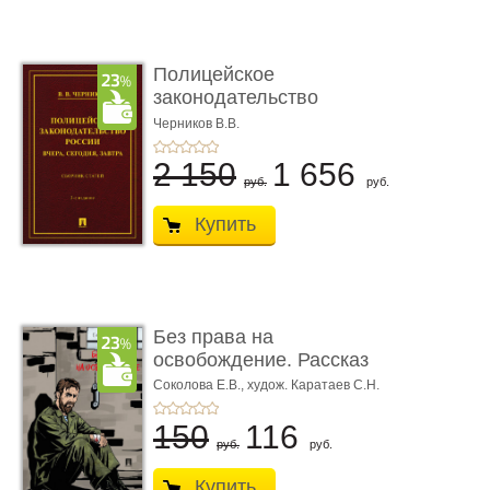
Полицейское
законодательство
России: вчера, с� ...
Черников В.В.
2 150
1 656
руб.
руб.
Купить
Без права на
освобождение. Рассказ
Соколова Е.В.,
худож. Каратаев С.Н.
150
116
руб.
руб.
Купить