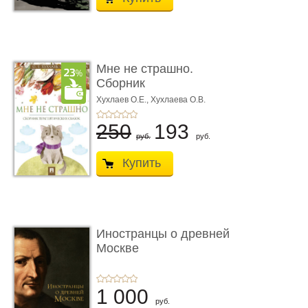
Мне не страшно.
Сборник
терапевтических
Хухлаев О.Е., Хухлаева О.В.
сказо� ...
250
193
руб.
руб.
Купить
Иностранцы о древней
Москве
1 000
руб.