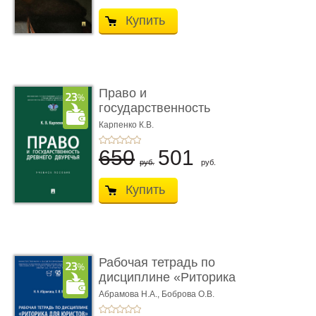
Купить
Право и
государственность
Древнего Двуречья. �
Карпенко К.В.
...
650
501
руб.
руб.
Купить
Рабочая тетрадь по
дисциплине «Риторика
для ю� ...
Абрамова Н.А.,
Боброва О.В.