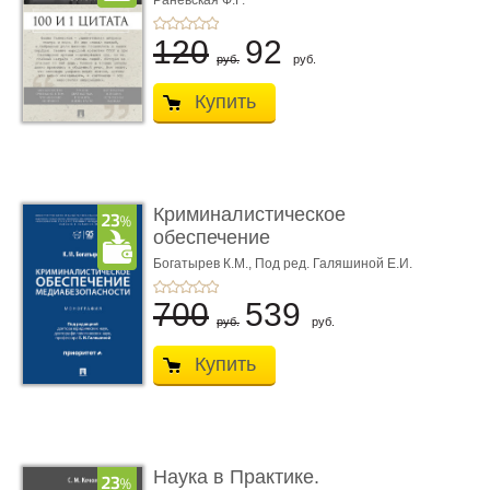
Раневская Ф.Г.
120
92
руб.
руб.
Купить
Криминалистическое
обеспечение
медиабезопас� ...
Богатырев К.М.,
Под ред. Галяшиной Е.И.
700
539
руб.
руб.
Купить
Наука в Практике.