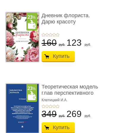
Дневник флориста.
Дарю красоту
160
123
руб.
руб.
Купить
Теоретическая модель
глав перспективного
УК о ...
Клепицкий И.А.
349
269
руб.
руб.
Купить