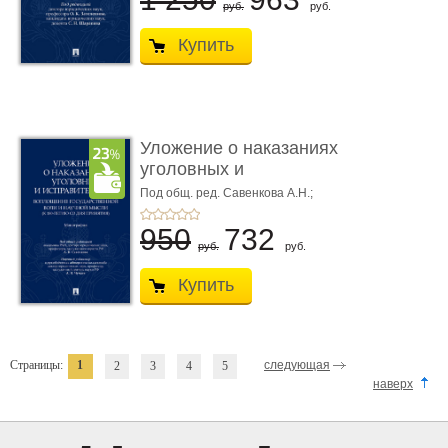
руб.
руб.
Купить
Уложение о наказаниях
уголовных и
исправитель ...
Под общ. ред. Савенкова А.Н.;
науч. ред. и рук. авт. кол. Чучаев
А.И.
950
732
руб.
руб.
Купить
Страницы:
1
следующая
2
3
4
5
наверх