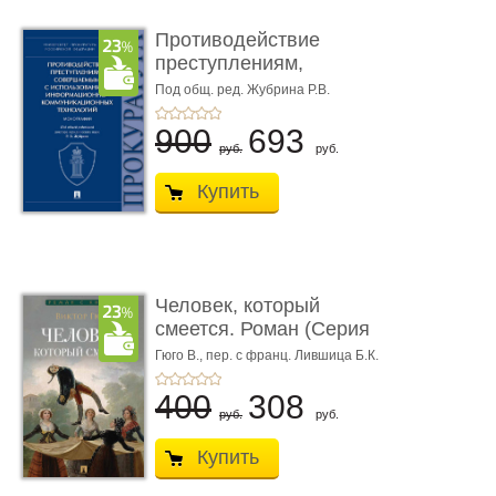
Противодействие
преступлениям,
совершаемым с ...
Под общ. ред. Жубрина Р.В.
900
693
руб.
руб.
Купить
Человек, который
смеется. Роман (Серия
«Роман с ...
Гюго В.,
пер. с франц. Лившица Б.К.
400
308
руб.
руб.
Купить