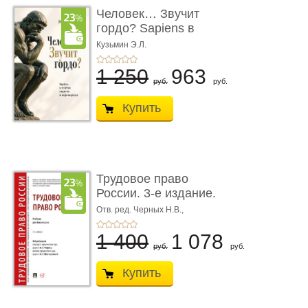
Человек… Звучит
гордо? Sapiens в
тенётах социума � ...
Кузьмин Э.Л.
1 250
963
руб.
руб.
Купить
Трудовое право
России. 3-е издание.
Учебник для ...
Отв. ред. Черных Н.В.,
Шестерякова И.В.
1 400
1 078
руб.
руб.
Купить