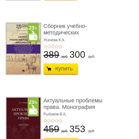
Сборник учебно-
методических
материалов по кур ...
Усачева К.А.
389
300
руб.
руб.
Купить
Актуальные проблемы
права. Монография
Рыбаков В.А.
459
353
руб.
руб.