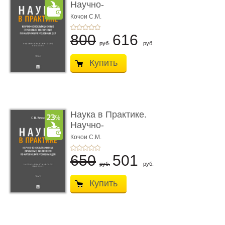
Научно-
консультационные (пра
Кочои С.М.
...
800
616
руб.
руб.
Купить
Наука в Практике.
Научно-
консультационные (пра
Кочои С.М.
...
650
501
руб.
руб.
Купить