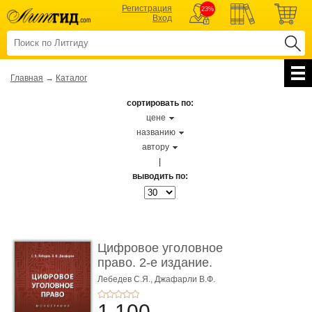
Регистрация
23%
Вход
Главная
→
Каталог
сортировать по:
цене
названию
автору
|
выводить по:
Цифровое уголовное
право. 2-е издание.
Монограф ...
Лебедев С.Я.,
Джафарли В.Ф.
1 100