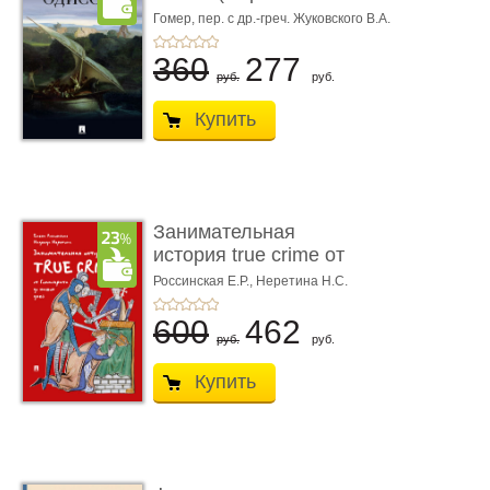
книгой»)
Гомер,
пер. с др.-греч. Жуковского В.А.
360
277
руб.
руб.
Купить
Занимательная
история true crime от
Гиппократа до � ...
Россинская Е.Р.,
Неретина Н.С.
600
462
руб.
руб.
Купить