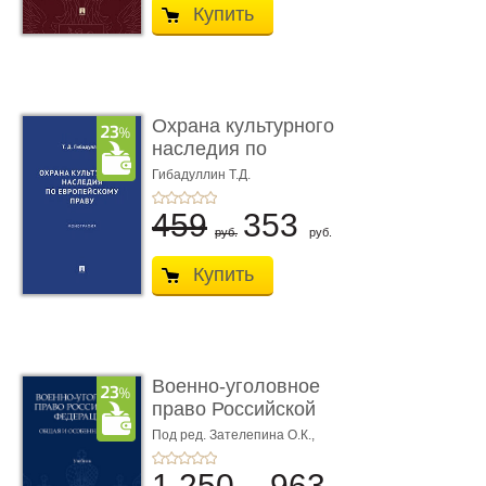
Купить
Охрана культурного
наследия по
европейскому п ...
Гибадуллин Т.Д.
459
353
руб.
руб.
Купить
Военно-уголовное
право Российской
Федерации. � ...
Под ред. Зателепина О.К.,
Шарапова С.Н.
1 250
963