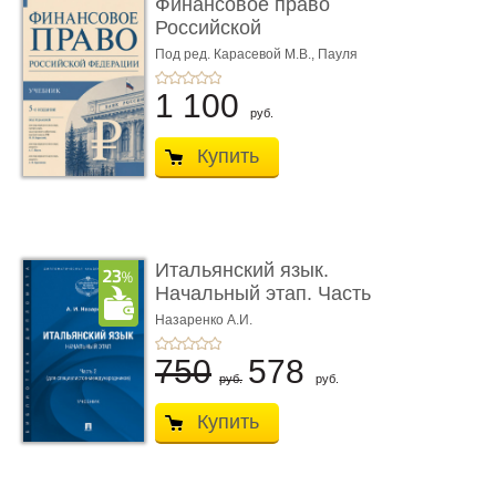
Финансовое право
Российской
Федерации. 5-е изд�
Под ред. Карасевой М.В., Пауля
А.Г., Красюкова А.В.
...
1 100
руб.
Купить
Итальянский язык.
Начальный этап. Часть
2. Учеб� ...
Назаренко А.И.
750
578
руб.
руб.
Купить