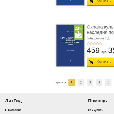
Купить
Охрана куль
наследия по
п ...
Гибадуллин Т.Д.
459
3
руб.
Купить
Страницы:
1
2
3
4
5
ЛитГид
Помощь
О магазине
Как купить