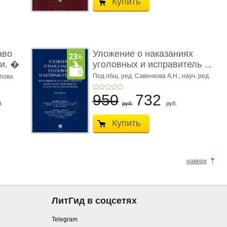
Купить
аво
Уложение о наказаниях
и. �
уголовных и исправитель ...
Под общ. ред. Савенкова А.Н.; науч. ред.
апова
и рук. авт. кол. Чучаев А.И.
950
732
.
руб.
руб.
Купить
наверх
ЛитГид в соцсетях
Telegram