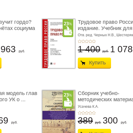
учит гордо?
Трудовое право Росси
енётах социума
издание. Учебник для 
Отв. ред. Черных Н.В., Шестеряк
963
1 400
1 07
руб.
руб.
Купить
ая модель глав
Сборник учебно-
го УК о ...
методических матери
по кур ...
Усачева К.А.
69
389
300
руб.
руб.
руб.