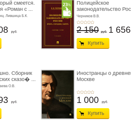
торый смеется.
Полицейское
 «Роман с ...
законодательство Рос
вчера, с� ...
нц. Лившица Б.К.
Черников В.В.
08
2 150
1 65
руб.
руб.
Купить
шно. Сборник
Иностранцы о древне
ких сказо� ...
Москве
аева О.В.
93
1 000
руб.
руб.
Купить