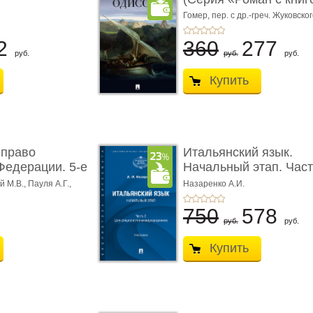
Гомер,
пер. с др.-греч. Жуковског
2
360
277
руб.
руб.
руб.
Купить
 право
Итальянский язык.
Федерации. 5-е
Начальный этап. Част
Учеб� ...
 М.В., Пауля А.Г.,
Назаренко А.И.
750
578
руб.
руб.
Купить