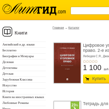
Главная
→
Каталог
Книги
Английский и др. языки
Цифровое у
право. 2-е и
Бесплатно
Монограф ...
Биографии и Мемуары
Лебедев С.Я.,
Джа
Деловая
1 100
Детективы
руб.
Детская
Купить
Зарубежная Классика
Искусство
История
Книги на иностранных языках
Любовные Романы
Тетрадь для
Наука