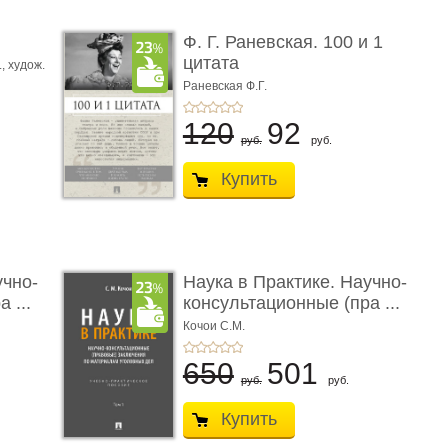
ы
Ф. Г. Раневская. 100 и 1
цитата
.,
худож.
Е.
Раневская Ф.Г.
120
92
руб.
руб.
Купить
учно-
Наука в Практике. Научно-
 ...
консультационные (пра ...
Кочои С.М.
650
501
руб.
руб.
Купить