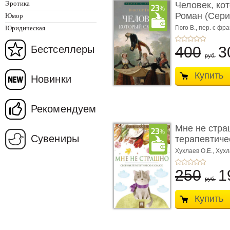
Эротика
Человек, ко
Роман (Серия
Юмор
Юридическая
Гюго В.,
пер. с фра
Бестселлеры
400
3
руб.
Купить
Новинки
Рекомендуем
Мне не стра
Сувениры
терапевтичес
Хухлаев О.Е., Хухл
250
1
руб.
Купить