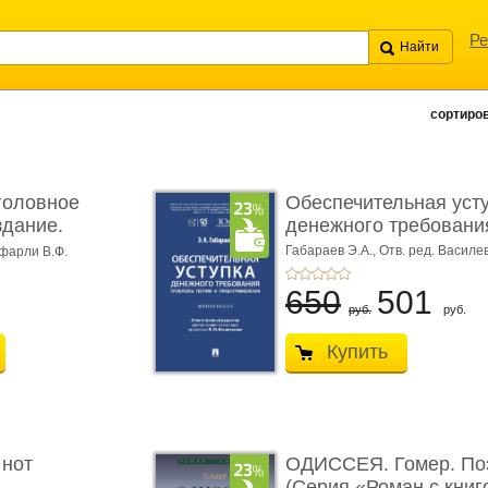
Ре
сортиров
головное
Обеспечительная уст
здание.
денежного требования
Габараев Э.А.,
Отв. ред. Василе
фарли В.Ф.
Л.Ю.,
вступ. сл. Каретина М.Г.
650
501
руб.
руб.
Купить
 нот
ОДИССЕЯ. Гомер. По
(Серия «Роман с книг