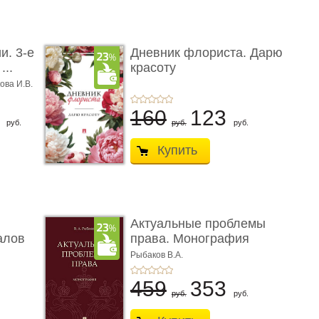
и. 3-е
Дневник флориста. Дарю
...
красоту
ова И.В.
8
160
123
руб.
руб.
руб.
Купить
Актуальные проблемы
алов
права. Монография
Рыбаков В.А.
459
353
руб.
руб.