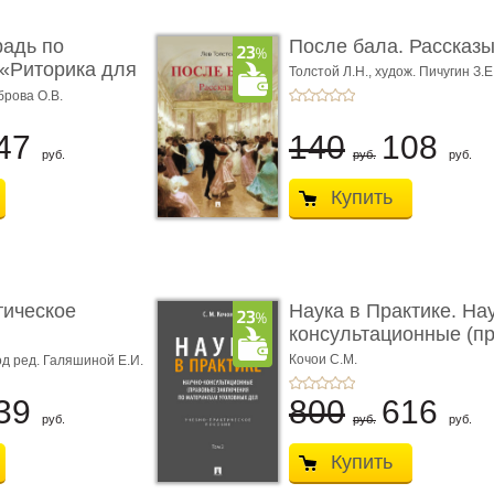
радь по
После бала. Рассказ
«Риторика для
Толстой Л.Н.,
худож. Пичугин З.Е
Лебедев А.И.,
худож. Лансере Е.
брова О.В.
47
140
108
руб.
руб.
руб.
Купить
тическое
Наука в Практике. На
консультационные (пра
с� ...
Кочои С.М.
д ред. Галяшиной Е.И.
39
800
616
руб.
руб.
руб.
Купить