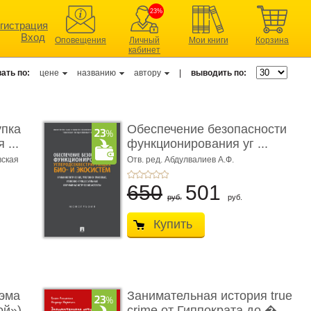
23%
гистрация
Вход
Оповещения
Личный
Мои книги
Корзина
кабинет
ать по:
цене
названию
автору
|
выводить по:
упка
Обеспечение безопасности
 ...
функционирования уг ...
вская
Отв. ред. Абдулвалиев А.Ф.
650
501
руб.
руб.
Купить
эма
Занимательная история true
ой»)
crime от Гиппократа до � ...