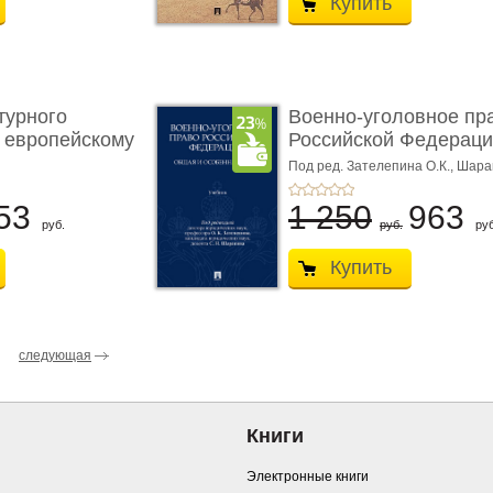
Купить
турного
Военно-уголовное пр
 европейскому
Российской Федераци
...
Под ред. Зателепина О.К., Шар
С.Н.
53
1 250
963
руб.
руб.
руб
Купить
следующая
Книги
Электронные книги