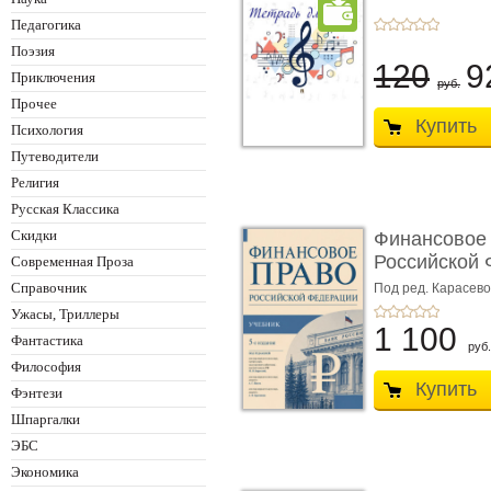
Педагогика
Поэзия
120
9
Приключения
руб.
Прочее
Купить
Психология
Путеводители
Религия
Русская Классика
Скидки
Финансовое
Российской 
Современная Проза
изд� ...
Справочник
Под ред. Карасевой
Красюкова А.В.
Ужасы, Триллеры
1 100
Фантастика
руб.
Философия
Купить
Фэнтези
Шпаргалки
ЭБС
Экономика