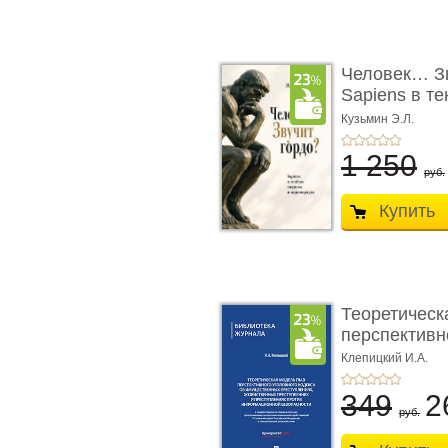
Человек… Зв
Sapiens в т
� ...
Кузьмин Э.Л.
1 250
руб.
Купить
Теоретическ
перспективно
Клепицкий И.А.
349
2
руб.