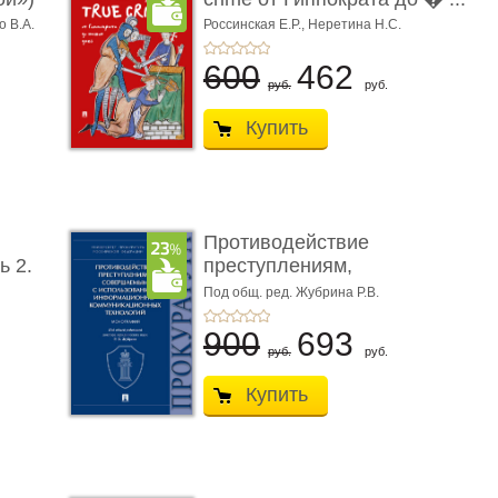
о В.А.
Россинская Е.Р.,
Неретина Н.С.
600
462
руб.
руб.
Купить
Противодействие
ь 2.
преступлениям,
совершаемым с ...
Под общ. ред. Жубрина Р.В.
900
693
руб.
руб.
Купить