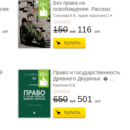
Без права на
сии:
освобождение. Рассказ
Соколова Е.В.,
худож. Каратаев С.Н.
6
150
116
руб.
руб.
руб.
Купить
й
Право и государственность
Древнего Двуречья. � ...
Карпенко К.В.
650
501
руб.
руб.
Купить