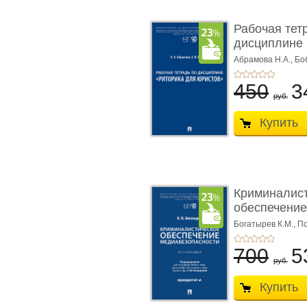
Рабочая тет
дисциплине 
ю� ...
Абрамова Н.А.,
Бо
450
3
руб.
Купить
Криминалис
обеспечение
медиабезопа
Богатырев К.М.,
По
700
5
руб.
Купить