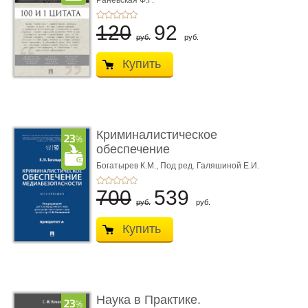
Раневская Ф.Г.
120
92
руб.
руб.
Купить
Криминалистическое
обеспечение
медиабезопас� ...
Богатырев К.М.,
Под ред. Галяшиной Е.И.
700
539
руб.
руб.
Купить
Наука в Практике.