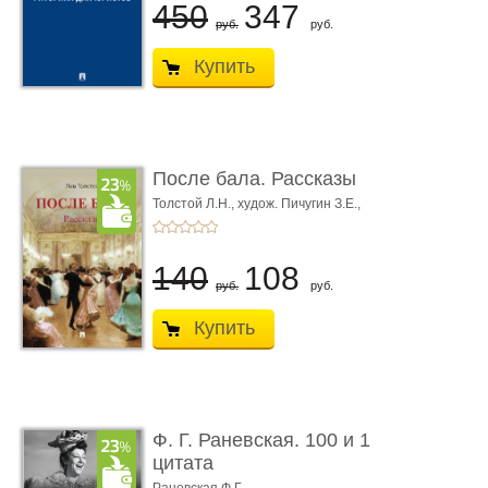
450
347
руб.
руб.
Купить
После бала. Рассказы
Толстой Л.Н.,
худож. Пичугин З.Е.,
худож. Лебедев А.И.,
худож. Лансере Е.Е.
140
108
руб.
руб.
Купить
Ф. Г. Раневская. 100 и 1
цитата