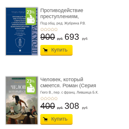
Противодействие
преступлениям,
совершаемым с ...
Под общ. ред. Жубрина Р.В.
900
693
руб.
руб.
Купить
Человек, который
смеется. Роман (Серия
«Роман с ...
Гюго В.,
пер. с франц. Лившица Б.К.
400
308
руб.
руб.
Купить