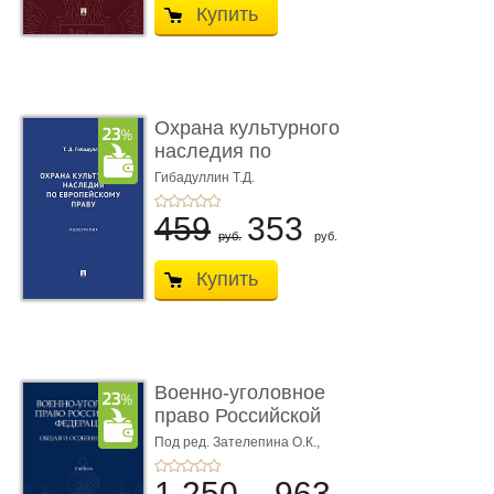
Купить
Охрана культурного
наследия по
европейскому п ...
Гибадуллин Т.Д.
459
353
руб.
руб.
Купить
Военно-уголовное
право Российской
Федерации. � ...
Под ред. Зателепина О.К.,
Шарапова С.Н.
1 250
963