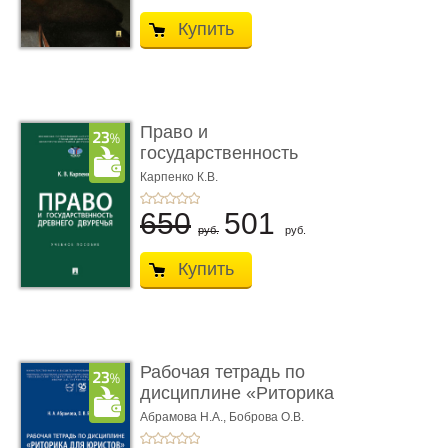
Купить
Право и
государственность
Древнего Двуречья. �
Карпенко К.В.
...
650
501
руб.
руб.
Купить
Рабочая тетрадь по
дисциплине «Риторика
для ю� ...
Абрамова Н.А.,
Боброва О.В.