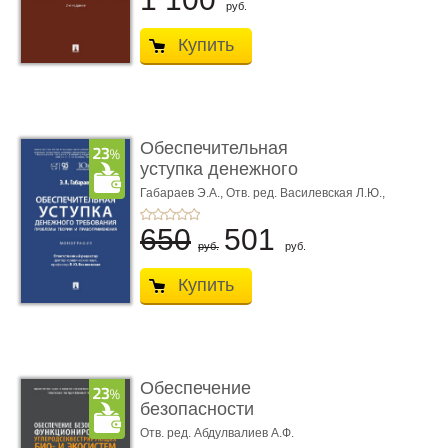
руб.
Купить
Обеспечительная
уступка денежного
требования ...
Габараев Э.А.,
Отв. ред. Василевская Л.Ю.,
вступ. сл. Каретина М.Г.
650
501
руб.
руб.
Купить
Обеспечение
безопасности
функционирования уг
Отв. ред. Абдулвалиев А.Ф.