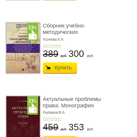
Сборник учебно-
методических
материалов по кур ...
Усачева К.А.
389
300
руб.
руб.
Купить
Актуальные проблемы
права. Монография
Рыбаков В.А.
459
353
руб.
руб.