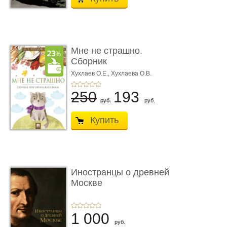
Мне не страшно.
Сборник
терапевтических
Хухлаев О.Е., Хухлаева О.В.
сказо� ...
250
193
руб.
руб.
Купить
Иностранцы о древней
Москве
1 000
руб.