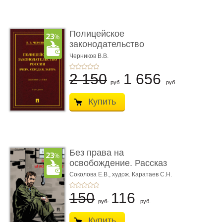
Полицейское
законодательство
России: вчера, с� ...
Черников В.В.
2 150
1 656
руб.
руб.
Купить
Без права на
освобождение. Рассказ
Соколова Е.В.,
худож. Каратаев С.Н.
150
116
руб.
руб.
Купить