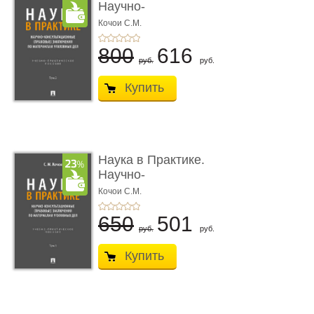
Научно-
консультационные (пра
Кочои С.М.
...
800
616
руб.
руб.
Купить
Наука в Практике.
Научно-
консультационные (пра
Кочои С.М.
...
650
501
руб.
руб.
Купить