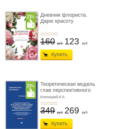
Дневник флориста.
Дарю красоту
160
123
руб.
руб.
Купить
Теоретическая модель
глав перспективного
УК о ...
Клепицкий И.А.
349
269
руб.
руб.
Купить