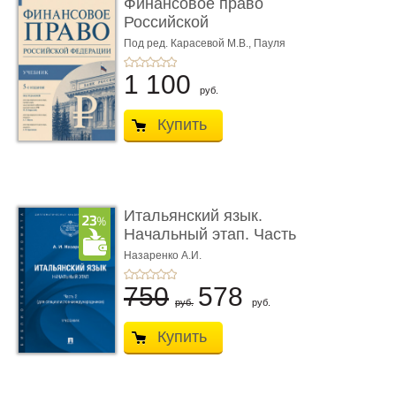
Финансовое право
Российской
Федерации. 5-е изд�
Под ред. Карасевой М.В., Пауля
А.Г., Красюкова А.В.
...
1 100
руб.
Купить
Итальянский язык.
Начальный этап. Часть
2. Учеб� ...
Назаренко А.И.
750
578
руб.
руб.
Купить