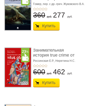
книгой»)
Гомер,
пер. с др.-греч. Жуковского В.А.
360
277
руб.
руб.
Купить
Занимательная
история true crime от
Гиппократа до � ...
Россинская Е.Р.,
Неретина Н.С.
600
462
руб.
руб.
Купить