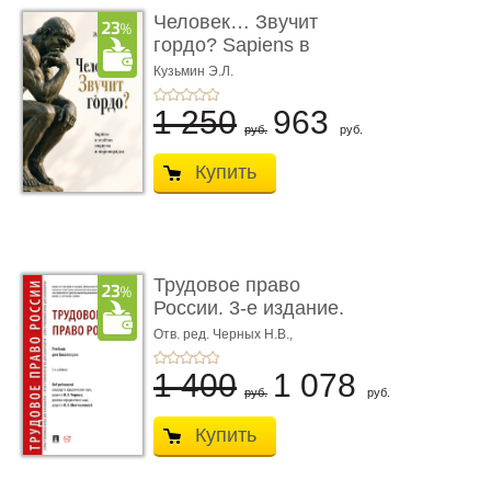
Человек… Звучит
гордо? Sapiens в
тенётах социума � ...
Кузьмин Э.Л.
1 250
963
руб.
руб.
Купить
Трудовое право
России. 3-е издание.
Учебник для ...
Отв. ред. Черных Н.В.,
Шестерякова И.В.
1 400
1 078
руб.
руб.
Купить