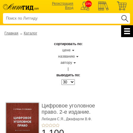
Регистрация
23%
Вход
Главная
→
Каталог
сортировать по:
цене
названию
автору
|
выводить по:
Цифровое уголовное
право. 2-е издание.
Монограф ...
Лебедев С.Я.,
Джафарли В.Ф.
1 100