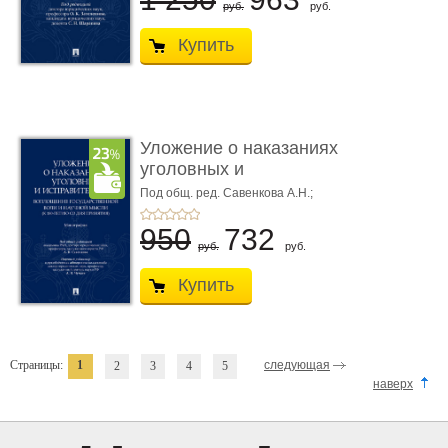
руб.
руб.
Купить
Уложение о наказаниях
уголовных и
исправитель ...
Под общ. ред. Савенкова А.Н.;
науч. ред. и рук. авт. кол. Чучаев
А.И.
950
732
руб.
руб.
Купить
Страницы:
1
следующая
2
3
4
5
наверх