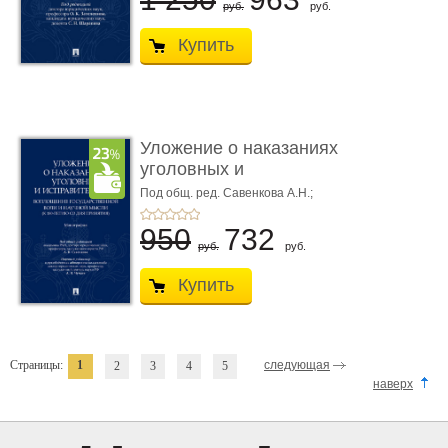
руб.
руб.
Купить
Уложение о наказаниях
уголовных и
исправитель ...
Под общ. ред. Савенкова А.Н.;
науч. ред. и рук. авт. кол. Чучаев
А.И.
950
732
руб.
руб.
Купить
Страницы:
1
следующая
2
3
4
5
наверх