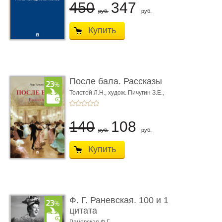
450
347
руб.
руб.
Купить
После бала. Рассказы
Толстой Л.Н.,
худож. Пичугин З.Е.,
худож. Лебедев А.И.,
худож. Лансере Е.Е.
140
108
руб.
руб.
Купить
Ф. Г. Раневская. 100 и 1
цитата