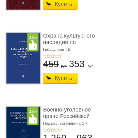
Купить
Охрана культурного
наследия по
европейскому п ...
Гибадуллин Т.Д.
459
353
руб.
руб.
Купить
Военно-уголовное
право Российской
Федерации. � ...
Под ред. Зателепина О.К.,
Шарапова С.Н.
1 250
963