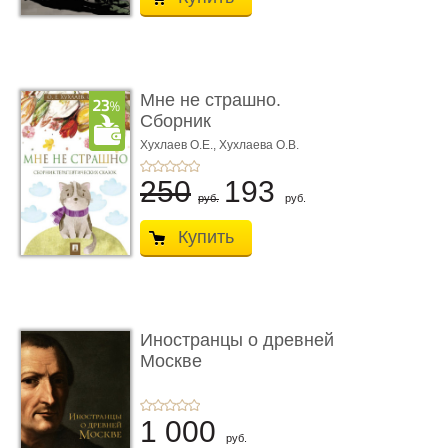
Мне не страшно.
Сборник
терапевтических
Хухлаев О.Е., Хухлаева О.В.
сказо� ...
250
193
руб.
руб.
Купить
Иностранцы о древней
Москве
1 000
руб.