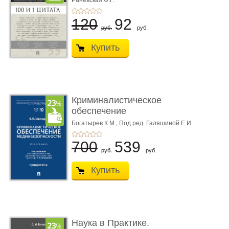
Раневская Ф.Г.
120
92
руб.
руб.
Купить
Криминалистическое
обеспечение
медиабезопас� ...
Богатырев К.М.,
Под ред. Галяшиной Е.И.
700
539
руб.
руб.
Купить
Наука в Практике.