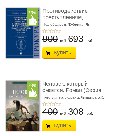
Противодействие
преступлениям,
совершаемым с ...
Под общ. ред. Жубрина Р.В.
900
693
руб.
руб.
Купить
Человек, который
смеется. Роман (Серия
«Роман с ...
Гюго В.,
пер. с франц. Лившица Б.К.
400
308
руб.
руб.
Купить