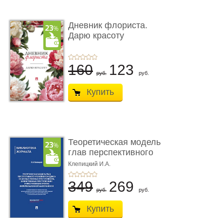
Дневник флориста.
Дарю красоту
160
123
руб.
руб.
Купить
Теоретическая модель
глав перспективного
УК о ...
Клепицкий И.А.
349
269
руб.
руб.
Купить