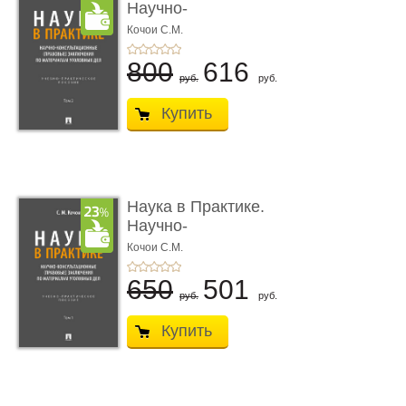
Научно-
консультационные (пра
Кочои С.М.
...
800
616
руб.
руб.
Купить
Наука в Практике.
Научно-
консультационные (пра
Кочои С.М.
...
650
501
руб.
руб.
Купить