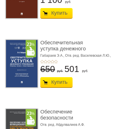
руб.
Купить
Обеспечительная
уступка денежного
требования ...
Габараев Э.А.,
Отв. ред. Василевская Л.Ю.,
вступ. сл. Каретина М.Г.
650
501
руб.
руб.
Купить
Обеспечение
безопасности
функционирования уг
Отв. ред. Абдулвалиев А.Ф.