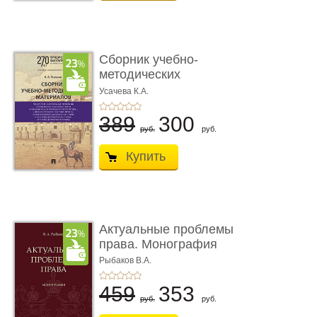
Сборник учебно-
методических
материалов по кур ...
Усачева К.А.
389
300
руб.
руб.
Купить
Актуальные проблемы
права. Монография
Рыбаков В.А.
459
353
руб.
руб.