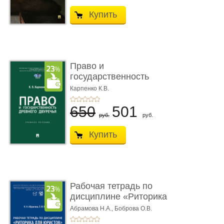
Купить
Право и
государственность
Древнего Двуречья. �
Карпенко К.В.
...
650
501
руб.
руб.
Купить
Рабочая тетрадь по
дисциплине «Риторика
для ю� ...
Абрамова Н.А.,
Боброва О.В.