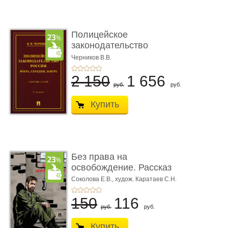
Полицейское
законодательство
России: вчера, с� ...
Черников В.В.
2 150
1 656
руб.
руб.
Купить
Без права на
освобождение. Рассказ
Соколова Е.В.,
худож. Каратаев С.Н.
150
116
руб.
руб.
Купить