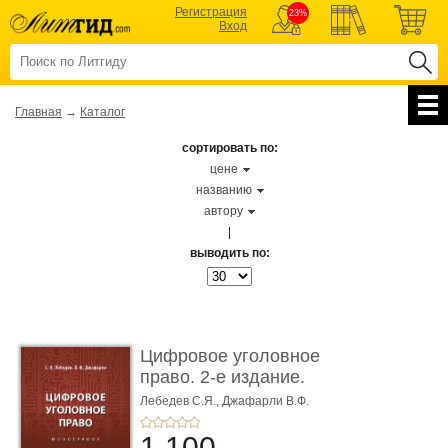
Регистрация
23%
Вход
Главная
→
Каталог
сортировать по:
цене
названию
автору
|
выводить по:
Цифровое уголовное
право. 2-е издание.
Монограф ...
Лебедев С.Я.,
Джафарли В.Ф.
1 100