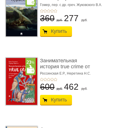
книгой»)
Гомер,
пер. с др.-греч. Жуковского В.А.
360
277
руб.
руб.
Купить
Занимательная
история true crime от
Гиппократа до � ...
Россинская Е.Р.,
Неретина Н.С.
600
462
руб.
руб.
Купить