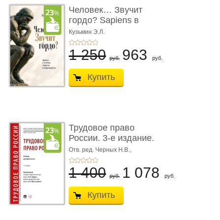
Человек… Звучит
гордо? Sapiens в
тенётах социума � ...
Кузьмин Э.Л.
1 250
963
руб.
руб.
Купить
Трудовое право
России. 3-е издание.
Учебник для ...
Отв. ред. Черных Н.В.,
Шестерякова И.В.
1 400
1 078
руб.
руб.
Купить