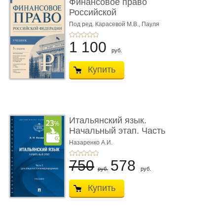
Финансовое право
Российской
Федерации. 5-е изд�
Под ред. Карасевой М.В., Пауля
А.Г., Красюкова А.В.
...
1 100
руб.
Купить
Итальянский язык.
Начальный этап. Часть
2. Учеб� ...
Назаренко А.И.
750
578
руб.
руб.
Купить