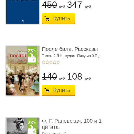
450
347
руб.
руб.
Купить
После бала. Рассказы
Толстой Л.Н.,
худож. Пичугин З.Е.,
худож. Лебедев А.И.,
худож. Лансере Е.Е.
140
108
руб.
руб.
Купить
Ф. Г. Раневская. 100 и 1
цитата