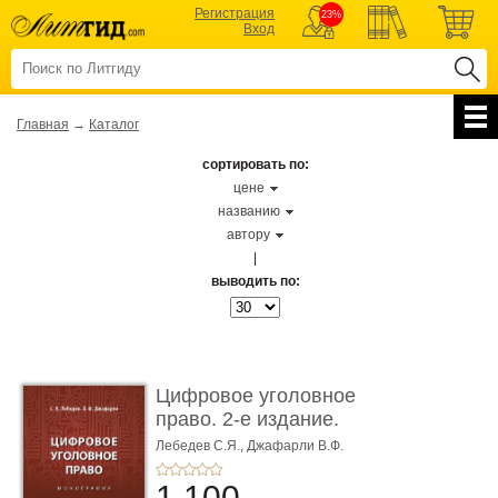
Регистрация
23%
Вход
Главная
→
Каталог
сортировать по:
цене
названию
автору
|
выводить по:
Цифровое уголовное
право. 2-е издание.
Монограф ...
Лебедев С.Я.,
Джафарли В.Ф.
1 100