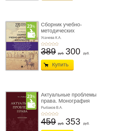
Сборник учебно-
методических
материалов по кур ...
Усачева К.А.
389
300
руб.
руб.
Купить
Актуальные проблемы
права. Монография
Рыбаков В.А.
459
353
руб.
руб.