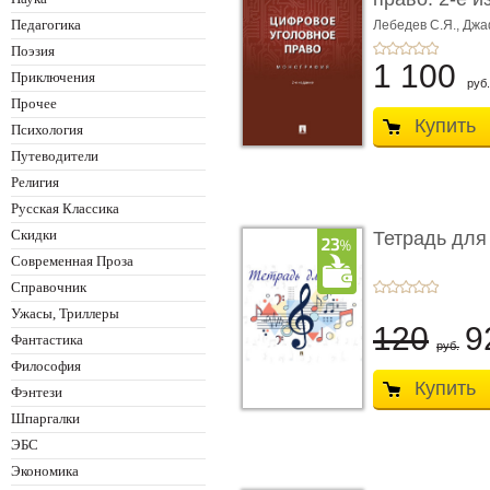
Монограф ...
Педагогика
Лебедев С.Я.,
Джа
Поэзия
1 100
Приключения
руб.
Прочее
Купить
Психология
Путеводители
Религия
Русская Классика
Скидки
Тетрадь для
Современная Проза
Справочник
Ужасы, Триллеры
120
9
Фантастика
руб.
Философия
Купить
Фэнтези
Шпаргалки
ЭБС
Экономика