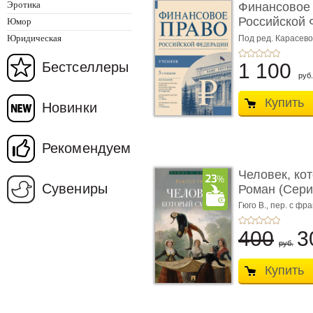
Эротика
Финансовое
Российской 
Юмор
изд� ...
Юридическая
Под ред. Карасевой
Красюкова А.В.
Бестселлеры
1 100
руб.
Купить
Новинки
Рекомендуем
Человек, ко
Сувениры
Роман (Серия
Гюго В.,
пер. с фра
400
3
руб.
Купить