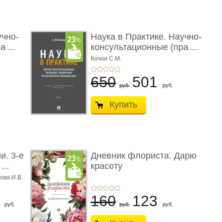
учно-
Наука в Практике. Научно-
 ...
консультационные (пра ...
Кочои С.М.
650
501
руб.
руб.
Купить
и. 3-е
Дневник флориста. Дарю
...
красоту
ова И.В.
8
160
123
руб.
руб.
руб.