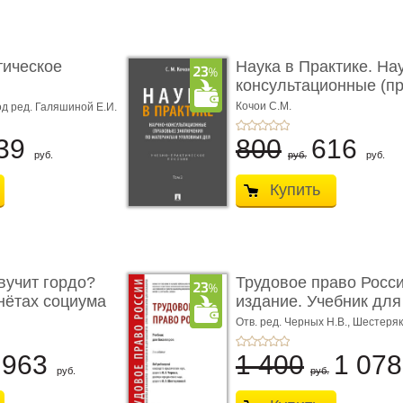
тическое
Наука в Практике. На
консультационные (пра
с� ...
Кочои С.М.
д ред. Галяшиной Е.И.
39
800
616
руб.
руб.
руб.
Купить
учит гордо?
Трудовое право Росси
енётах социума
издание. Учебник для 
Отв. ред. Черных Н.В., Шестеряк
963
1 400
1 07
руб.
руб.