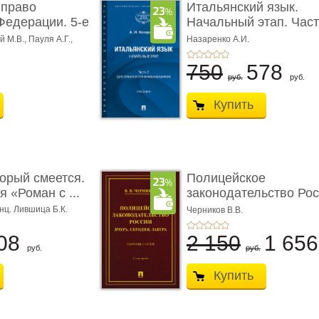
 право
Итальянский язык.
Федерации. 5-е
Начальный этап. Част
Учеб� ...
 М.В., Пауля А.Г.,
Назаренко А.И.
750
578
руб.
руб.
Купить
торый смеется.
Полицейское
 «Роман с ...
законодательство Рос
вчера, с� ...
нц. Лившица Б.К.
Черников В.В.
08
2 150
1 65
руб.
руб.
Купить