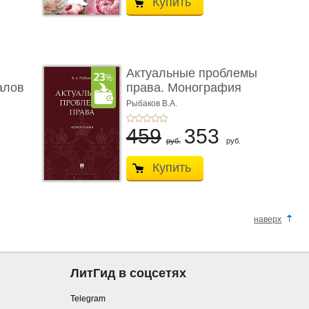
Купить
Актуальные проблемы
алов
права. Монография
Рыбаков В.А.
459
353
руб.
руб.
Купить
наверх
ЛитГид в соцсетях
Telegram