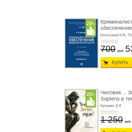
Криминалис
обеспечение
медиабезопа
Богатырев К.М.,
По
700
5
руб.
Купить
Человек… Зв
Sapiens в т
� ...
Кузьмин Э.Л.
1 250
руб.