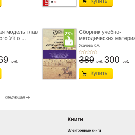
Купить
ая модель глав
Сборник учебно-
го УК о ...
методических матери
по кур ...
Усачева К.А.
69
389
300
руб.
руб.
руб.
Купить
следующая
Книги
Электронные книги