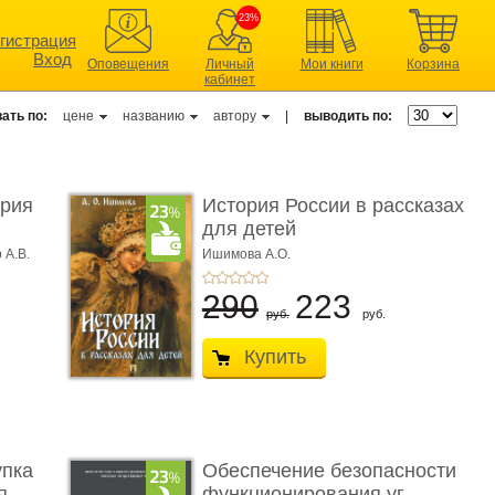
23%
гистрация
Вход
Оповещения
Личный
Мои книги
Корзина
кабинет
ать по:
цене
названию
автору
|
выводить по:
ерия
История России в рассказах
для детей
 А.В.
Ишимова А.О.
290
223
руб.
руб.
Купить
упка
Обеспечение безопасности
 ...
функционирования уг ...