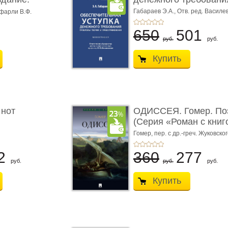
Габараев Э.А.,
Отв. ред. Василе
фарли В.Ф.
Л.Ю.,
вступ. сл. Каретина М.Г.
650
501
руб.
руб.
Купить
 нот
ОДИССЕЯ. Гомер. По
(Серия «Роман с книг
Гомер,
пер. с др.-греч. Жуковског
2
360
277
руб.
руб.
руб.
Купить