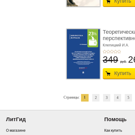
Купить
Теоретическ
перспективно
Клепицкий И.А.
349
2
руб.
Купить
Страницы:
1
2
3
4
5
ЛитГид
Помощь
О магазине
Как купить