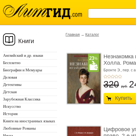
Главная
→
Каталог
Книги
Английский и др. языки
Незнакомка 
Холла. Ром
Бесплатно
...
Биографии и Мемуары
Бронте Э.,
пер. с а
Деловая
320
2
Детективы
руб.
Детская
Купить
Зарубежная Классика
Искусство
История
Книги на иностранных языках
Любовные Романы
Цифровое у
право. 2-е и
Наука