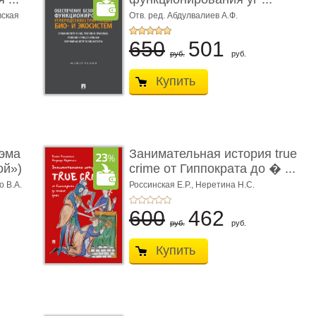
вская
Отв. ред. Абдулвалиев А.Ф.
650
501
руб.
руб.
Купить
эма
Занимательная история true
ой»)
crime от Гиппократа до � ...
о В.А.
Россинская Е.Р.,
Неретина Н.С.
600
462
руб.
руб.
Купить