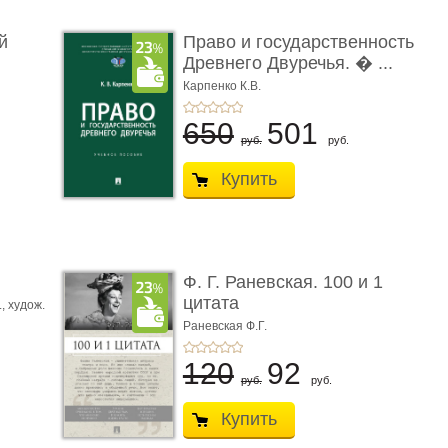
й
Право и государственность
Древнего Двуречья. � ...
Карпенко К.В.
650
501
руб.
руб.
Купить
ы
Ф. Г. Раневская. 100 и 1
цитата
.,
худож.
Е.
Раневская Ф.Г.
120
92
руб.
руб.
Купить