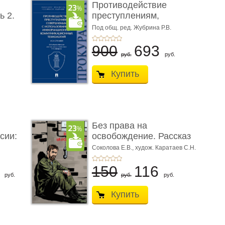
Противодействие
ь 2.
преступлениям,
совершаемым с ...
Под общ. ред. Жубрина Р.В.
900
693
руб.
руб.
Купить
Без права на
сии:
освобождение. Рассказ
Соколова Е.В.,
худож. Каратаев С.Н.
6
150
116
руб.
руб.
руб.
Купить