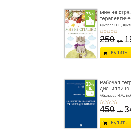
Мне не стра
терапевтичес
Хухлаев О.Е., Хухл
250
1
руб.
Купить
Рабочая тет
дисциплине 
ю� ...
Абрамова Н.А.,
Бо
450
3
руб.
Купить