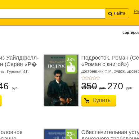
Ре
сортиров
из Уайлдфелл-
Подросток. Роман (С
ан (Серия «Р�
«Роман с книгой»)
Достоевский Ф.М.,
худож. Бровер
нгл. Гуровой И.Г.
46
350
270
руб.
руб.
руб.
Купить
головное
Обеспечительная уст
здание.
денежного требования