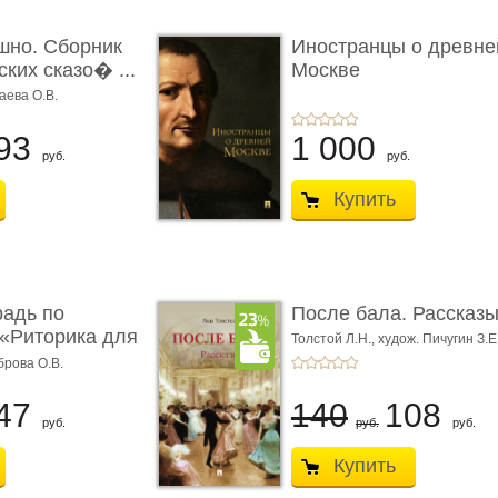
шно. Сборник
Иностранцы о древне
ких сказо� ...
Москве
аева О.В.
93
1 000
руб.
руб.
Купить
радь по
После бала. Рассказ
«Риторика для
Толстой Л.Н.,
худож. Пичугин З.Е
Лебедев А.И.,
худож. Лансере Е.
брова О.В.
47
140
108
руб.
руб.
руб.
Купить