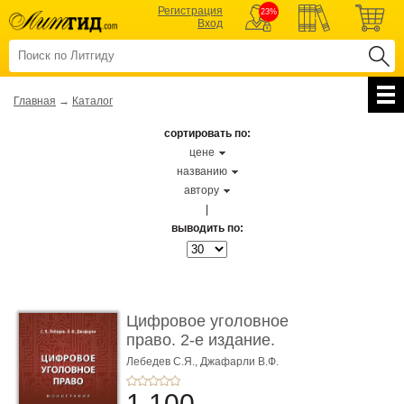
Регистрация
23%
Вход
Главная
→
Каталог
сортировать по:
цене
названию
автору
|
выводить по:
Цифровое уголовное
право. 2-е издание.
Монограф ...
Лебедев С.Я.,
Джафарли В.Ф.
1 100