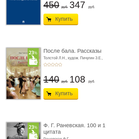
450
347
руб.
руб.
Купить
После бала. Рассказы
Толстой Л.Н.,
худож. Пичугин З.Е.,
худож. Лебедев А.И.,
худож. Лансере Е.Е.
140
108
руб.
руб.
Купить
Ф. Г. Раневская. 100 и 1
цитата