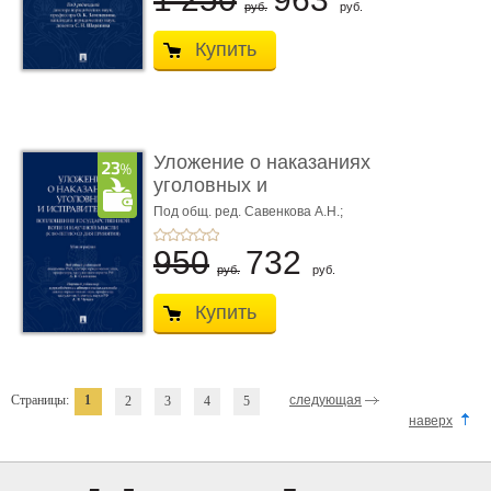
руб.
руб.
Купить
Уложение о наказаниях
уголовных и
исправитель ...
Под общ. ред. Савенкова А.Н.;
науч. ред. и рук. авт. кол. Чучаев
А.И.
950
732
руб.
руб.
Купить
Страницы:
1
следующая
2
3
4
5
наверх