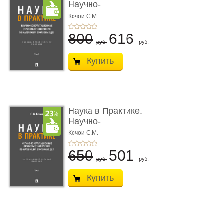
Научно-
консультационные (пра
Кочои С.М.
...
800
616
руб.
руб.
Купить
Наука в Практике.
Научно-
консультационные (пра
Кочои С.М.
...
650
501
руб.
руб.
Купить