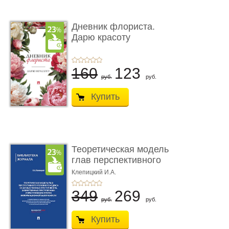
Дневник флориста.
Дарю красоту
160
123
руб.
руб.
Купить
Теоретическая модель
глав перспективного
УК о ...
Клепицкий И.А.
349
269
руб.
руб.
Купить