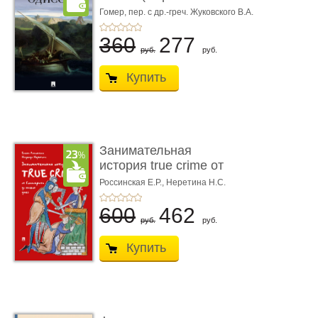
книгой»)
Гомер,
пер. с др.-греч. Жуковского В.А.
360
277
руб.
руб.
Купить
Занимательная
история true crime от
Гиппократа до � ...
Россинская Е.Р.,
Неретина Н.С.
600
462
руб.
руб.
Купить