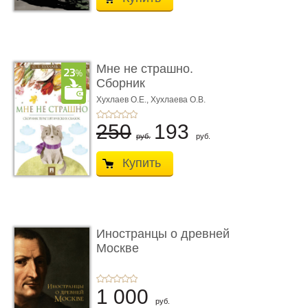
Мне не страшно.
Сборник
терапевтических
Хухлаев О.Е., Хухлаева О.В.
сказо� ...
250
193
руб.
руб.
Купить
Иностранцы о древней
Москве
1 000
руб.