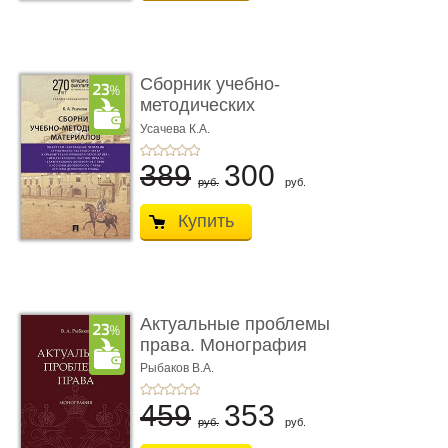
Сборник учебно-
методических
материалов по кур ...
Усачева К.А.
389
300
руб.
руб.
Купить
Актуальные проблемы
права. Монография
Рыбаков В.А.
459
353
руб.
руб.