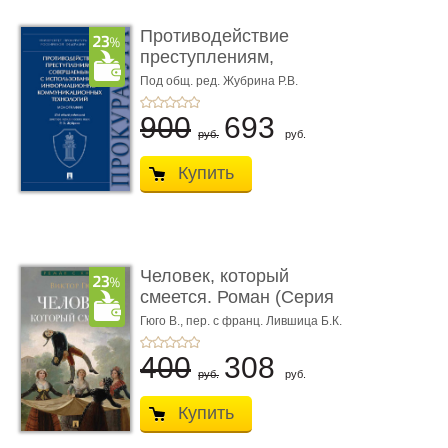
Противодействие
преступлениям,
совершаемым с ...
Под общ. ред. Жубрина Р.В.
900
693
руб.
руб.
Купить
Человек, который
смеется. Роман (Серия
«Роман с ...
Гюго В.,
пер. с франц. Лившица Б.К.
400
308
руб.
руб.
Купить