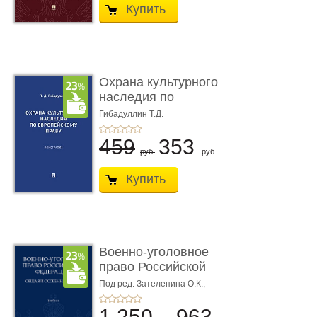
Купить
Охрана культурного
наследия по
европейскому п ...
Гибадуллин Т.Д.
459
353
руб.
руб.
Купить
Военно-уголовное
право Российской
Федерации. � ...
Под ред. Зателепина О.К.,
Шарапова С.Н.
1 250
963