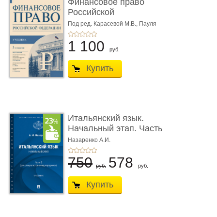
Финансовое право
Российской
Федерации. 5-е изд�
Под ред. Карасевой М.В., Пауля
А.Г., Красюкова А.В.
...
1 100
руб.
Купить
Итальянский язык.
Начальный этап. Часть
2. Учеб� ...
Назаренко А.И.
750
578
руб.
руб.
Купить