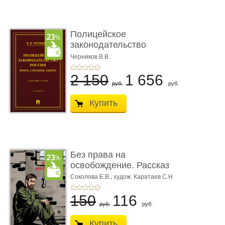
Полицейское
законодательство
России: вчера, с� ...
Черников В.В.
2 150
1 656
руб.
руб.
Купить
Без права на
освобождение. Рассказ
Соколова Е.В.,
худож. Каратаев С.Н.
150
116
руб.
руб.
Купить