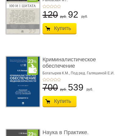
Раневская Ф.Г.
120
92
руб.
руб.
Купить
Криминалистическое
обеспечение
медиабезопас� ...
Богатырев К.М.,
Под ред. Галяшиной Е.И.
700
539
руб.
руб.
Купить
Наука в Практике.