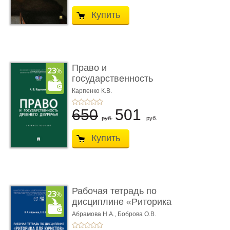
Купить
Право и
государственность
Древнего Двуречья. �
Карпенко К.В.
...
650
501
руб.
руб.
Купить
Рабочая тетрадь по
дисциплине «Риторика
для ю� ...
Абрамова Н.А.,
Боброва О.В.