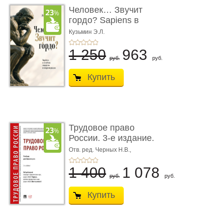
Человек… Звучит
гордо? Sapiens в
тенётах социума � ...
Кузьмин Э.Л.
1 250
963
руб.
руб.
Купить
Трудовое право
России. 3-е издание.
Учебник для ...
Отв. ред. Черных Н.В.,
Шестерякова И.В.
1 400
1 078
руб.
руб.
Купить