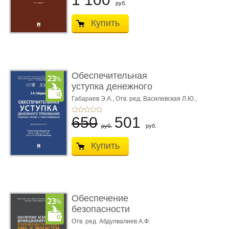
руб.
Купить
Обеспечительная
уступка денежного
требования ...
Габараев Э.А.,
Отв. ред. Василевская Л.Ю.,
вступ. сл. Каретина М.Г.
650
501
руб.
руб.
Купить
Обеспечение
безопасности
функционирования уг
Отв. ред. Абдулвалиев А.Ф.