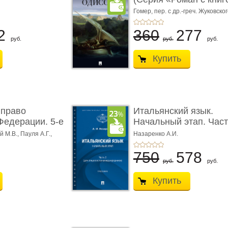
Гомер,
пер. с др.-греч. Жуковског
2
360
277
руб.
руб.
руб.
Купить
 право
Итальянский язык.
Федерации. 5-е
Начальный этап. Част
Учеб� ...
 М.В., Пауля А.Г.,
Назаренко А.И.
750
578
руб.
руб.
Купить