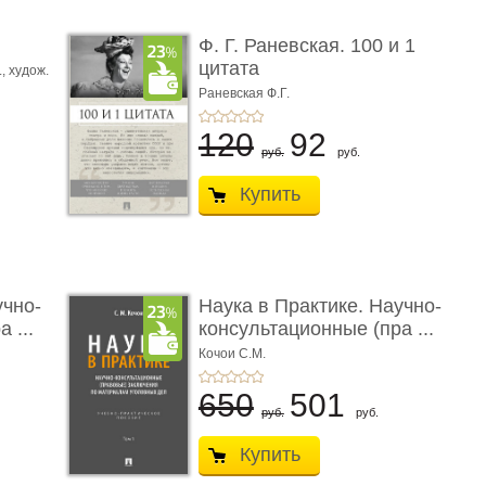
ы
Ф. Г. Раневская. 100 и 1
цитата
.,
худож.
Е.
Раневская Ф.Г.
120
92
руб.
руб.
Купить
учно-
Наука в Практике. Научно-
 ...
консультационные (пра ...
Кочои С.М.
650
501
руб.
руб.
Купить