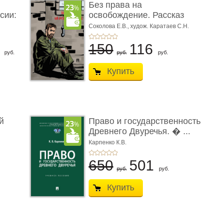
Без права на
сии:
освобождение. Рассказ
Соколова Е.В.,
худож. Каратаев С.Н.
6
150
116
руб.
руб.
руб.
Купить
й
Право и государственность
Древнего Двуречья. � ...
Карпенко К.В.
650
501
руб.
руб.
Купить