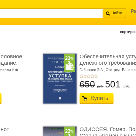
Ре
сортиров
головное
Обеспечительная уст
здание.
денежного требования
Габараев Э.А.,
Отв. ред. Василе
фарли В.Ф.
Л.Ю.,
вступ. сл. Каретина М.Г.
650
501
руб.
руб.
Купить
 нот
ОДИССЕЯ. Гомер. По
(Серия «Роман с книг