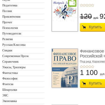
Педагогика
Поэзия
120
9
Приключения
руб.
Прочее
Купить
Психология
Путеводители
Религия
Русская Классика
Скидки
Финансовое
Российской 
Современная Проза
изд� ...
Справочник
Под ред. Карасевой
Красюкова А.В.
Ужасы, Триллеры
1 100
Фантастика
руб.
Философия
Купить
Фэнтези
Шпаргалки
ЭБС
Экономика