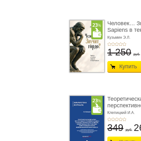
Человек… Зв
Sapiens в т
� ...
Кузьмин Э.Л.
1 250
руб.
Купить
Теоретическ
перспективно
Клепицкий И.А.
349
2
руб.