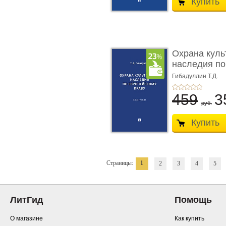
Купить
Охрана куль
наследия по
п ...
Гибадуллин Т.Д.
459
3
руб.
Купить
Страницы:
1
2
3
4
5
ЛитГид
Помощь
О магазине
Как купить