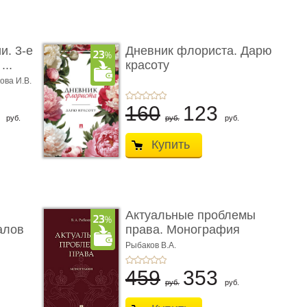
и. 3-е
Дневник флориста. Дарю
...
красоту
ова И.В.
8
160
123
руб.
руб.
руб.
Купить
Актуальные проблемы
алов
права. Монография
Рыбаков В.А.
459
353
руб.
руб.