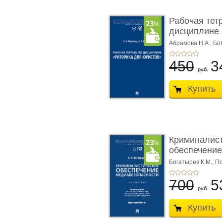
Рабочая тет
дисциплине 
ю� ...
Абрамова Н.А.,
Бо
450
3
руб.
Купить
Криминалис
обеспечение
медиабезопа
Богатырев К.М.,
По
700
5
руб.
Купить