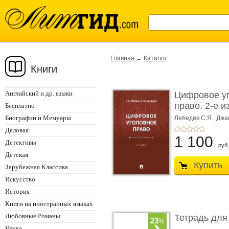
Главная
→
Каталог
Книги
Английский и др. языки
Цифровое у
право. 2-е и
Бесплатно
Монограф ...
Биографии и Мемуары
Лебедев С.Я.,
Джа
Деловая
1 100
Детективы
руб.
Детская
Купить
Зарубежная Классика
Искусство
История
Книги на иностранных языках
Любовные Романы
Тетрадь для
Наука