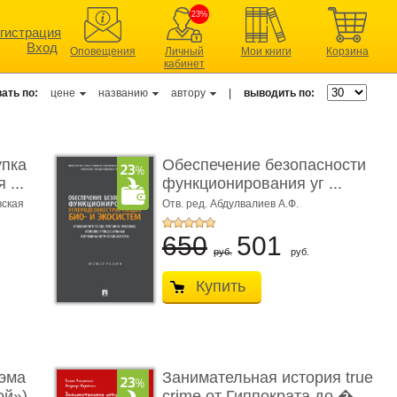
23%
гистрация
Вход
Оповещения
Личный
Мои книги
Корзина
кабинет
ать по:
цене
названию
автору
|
выводить по:
упка
Обеспечение безопасности
 ...
функционирования уг ...
вская
Отв. ред. Абдулвалиев А.Ф.
650
501
руб.
руб.
Купить
эма
Занимательная история true
ой»)
crime от Гиппократа до � ...