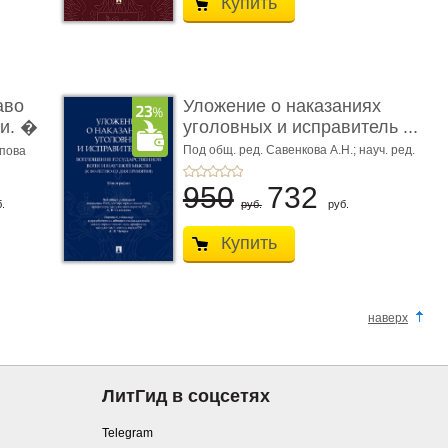
Купить
аво
Уложение о наказаниях
и. �
уголовных и исправитель ...
Под общ. ред. Савенкова А.Н.; науч. ред.
апова
и рук. авт. кол. Чучаев А.И.
950
732
.
руб.
руб.
Купить
наверх
ЛитГид в соцсетях
Telegram