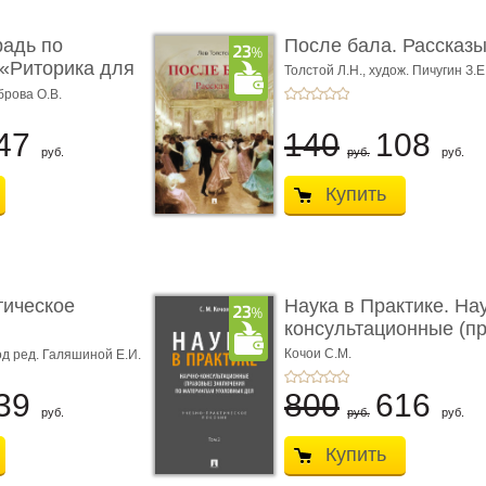
радь по
После бала. Рассказ
«Риторика для
Толстой Л.Н.,
худож. Пичугин З.Е
Лебедев А.И.,
худож. Лансере Е.
брова О.В.
47
140
108
руб.
руб.
руб.
Купить
тическое
Наука в Практике. На
консультационные (пра
с� ...
Кочои С.М.
д ред. Галяшиной Е.И.
39
800
616
руб.
руб.
руб.
Купить