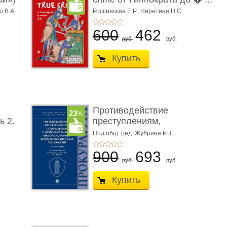
о В.А.
Россинская Е.Р.,
Неретина Н.С.
600
462
руб.
руб.
Купить
Противодействие
ь 2.
преступлениям,
совершаемым с ...
Под общ. ред. Жубрина Р.В.
900
693
руб.
руб.
Купить