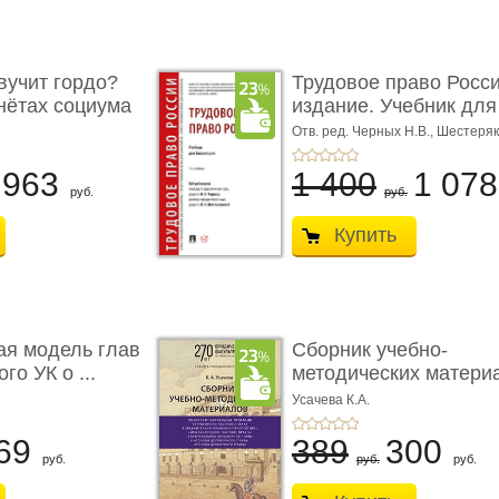
учит гордо?
Трудовое право Росси
енётах социума
издание. Учебник для 
Отв. ред. Черных Н.В., Шестеряк
963
1 400
1 07
руб.
руб.
Купить
ая модель глав
Сборник учебно-
го УК о ...
методических матери
по кур ...
Усачева К.А.
69
389
300
руб.
руб.
руб.