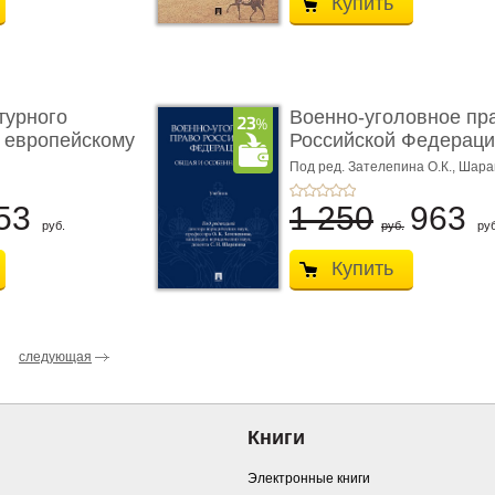
Купить
турного
Военно-уголовное пр
 европейскому
Российской Федераци
...
Под ред. Зателепина О.К., Шар
С.Н.
53
1 250
963
руб.
руб.
руб
Купить
следующая
Книги
Электронные книги