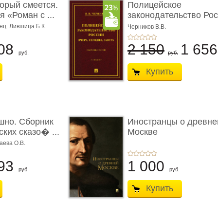
торый смеется.
Полицейское
 «Роман с ...
законодательство Рос
вчера, с� ...
нц. Лившица Б.К.
Черников В.В.
08
2 150
1 65
руб.
руб.
Купить
шно. Сборник
Иностранцы о древне
ких сказо� ...
Москве
аева О.В.
93
1 000
руб.
руб.
Купить