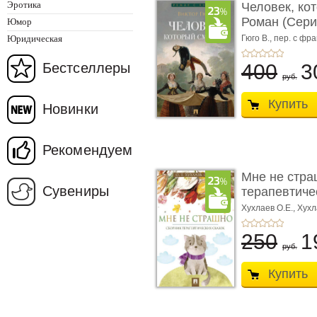
Эротика
Человек, ко
Роман (Серия
Юмор
Юридическая
Гюго В.,
пер. с фра
Бестселлеры
400
3
руб.
Купить
Новинки
Рекомендуем
Мне не стра
Сувениры
терапевтичес
Хухлаев О.Е., Хухл
250
1
руб.
Купить