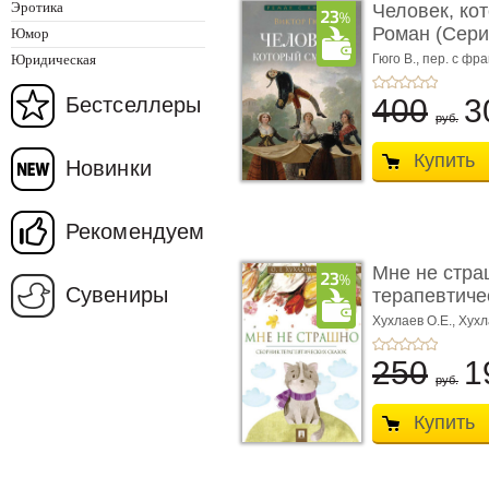
Эротика
Человек, ко
Роман (Серия
Юмор
Юридическая
Гюго В.,
пер. с фра
Бестселлеры
400
3
руб.
Купить
Новинки
Рекомендуем
Мне не стра
Сувениры
терапевтичес
Хухлаев О.Е., Хухл
250
1
руб.
Купить