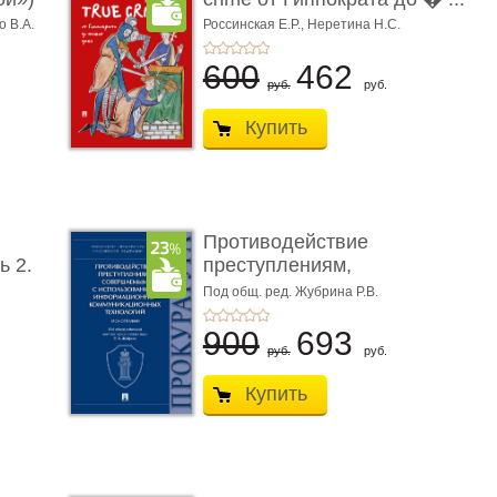
о В.А.
Россинская Е.Р.,
Неретина Н.С.
600
462
руб.
руб.
Купить
Противодействие
ь 2.
преступлениям,
совершаемым с ...
Под общ. ред. Жубрина Р.В.
900
693
руб.
руб.
Купить