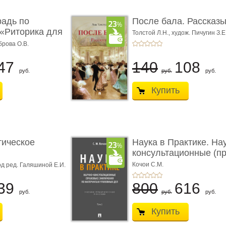
радь по
После бала. Рассказ
«Риторика для
Толстой Л.Н.,
худож. Пичугин З.Е
Лебедев А.И.,
худож. Лансере Е.
брова О.В.
47
140
108
руб.
руб.
руб.
Купить
тическое
Наука в Практике. На
консультационные (пра
с� ...
Кочои С.М.
д ред. Галяшиной Е.И.
39
800
616
руб.
руб.
руб.
Купить