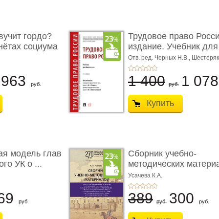
учит гордо?
Трудовое право Росси
енётах социума
издание. Учебник для 
Отв. ред. Черных Н.В., Шестеряк
963
1 400
1 07
руб.
руб.
Купить
ая модель глав
Сборник учебно-
го УК о ...
методических матери
по кур ...
Усачева К.А.
69
389
300
руб.
руб.
руб.