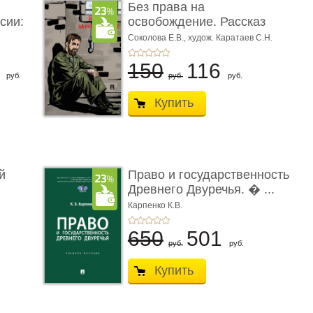
Без права на
сии:
освобождение. Рассказ
Соколова Е.В.,
худож. Каратаев С.Н.
6
150
116
руб.
руб.
руб.
Купить
й
Право и государственность
Древнего Двуречья. � ...
Карпенко К.В.
650
501
руб.
руб.
Купить