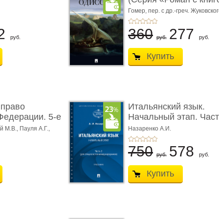
Гомер,
пер. с др.-греч. Жуковског
2
360
277
руб.
руб.
руб.
Купить
 право
Итальянский язык.
Федерации. 5-е
Начальный этап. Част
Учеб� ...
 М.В., Пауля А.Г.,
Назаренко А.И.
750
578
руб.
руб.
Купить