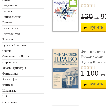
Педагогика
Поэзия
120
9
Приключения
руб.
Прочее
Купить
Психология
Путеводители
Религия
Русская Классика
Скидки
Финансовое
Российской 
Современная Проза
изд� ...
Справочник
Под ред. Карасевой
Красюкова А.В.
Ужасы, Триллеры
1 100
Фантастика
руб.
Философия
Купить
Фэнтези
Шпаргалки
ЭБС
Экономика