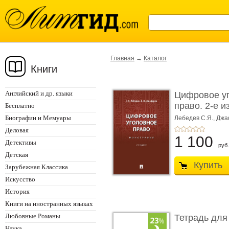
Главная
→
Каталог
Книги
Английский и др. языки
Цифровое у
право. 2-е и
Бесплатно
Монограф ...
Биографии и Мемуары
Лебедев С.Я.,
Джа
Деловая
1 100
Детективы
руб.
Детская
Купить
Зарубежная Классика
Искусство
История
Книги на иностранных языках
Любовные Романы
Тетрадь для
Наука