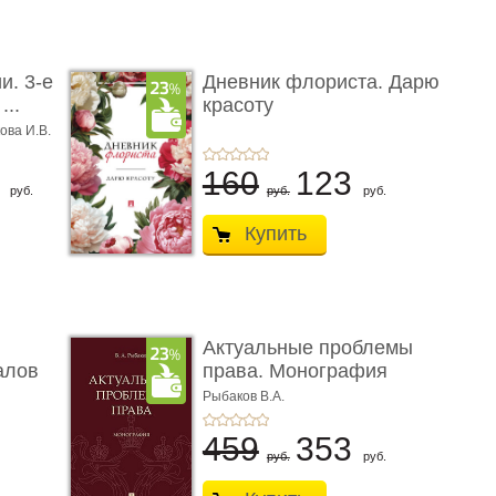
и. 3-е
Дневник флориста. Дарю
...
красоту
ова И.В.
8
160
123
руб.
руб.
руб.
Купить
Актуальные проблемы
алов
права. Монография
Рыбаков В.А.
459
353
руб.
руб.