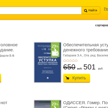
Ре
сортиров
головное
Обеспечительная уст
здание.
денежного требования
Габараев Э.А.,
Отв. ред. Василе
фарли В.Ф.
Л.Ю.,
вступ. сл. Каретина М.Г.
650
501
руб.
руб.
Купить
 нот
ОДИССЕЯ. Гомер. По
(Серия «Роман с книг