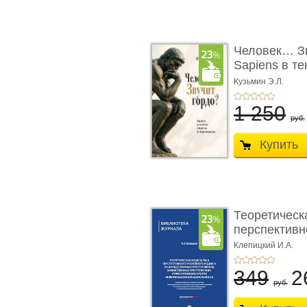
Человек… Зв
Sapiens в т
� ...
Кузьмин Э.Л.
1 250
руб.
Купить
Теоретическ
перспективно
Клепицкий И.А.
349
2
руб.