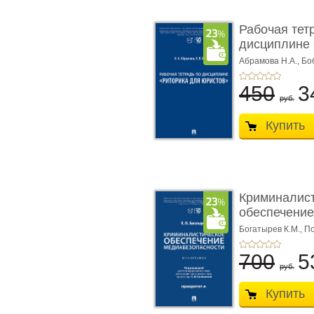
Рабочая тет
дисциплине 
ю� ...
Абрамова Н.А.,
Бо
450
3
руб.
Купить
Криминалис
обеспечение
медиабезопа
Богатырев К.М.,
По
700
5
руб.
Купить