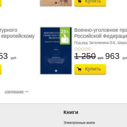
Купить
турного
Военно-уголовное пр
 европейскому
Российской Федераци
...
Под ред. Зателепина О.К., Шар
С.Н.
53
1 250
963
руб.
руб.
руб
Купить
следующая
Книги
Электронные книги