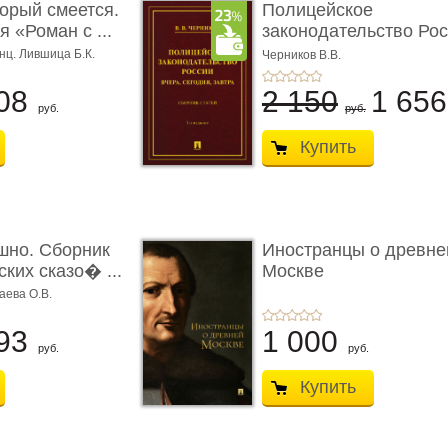
торый смеется.
Полицейское
 «Роман с ...
законодательство Рос
вчера, с� ...
нц. Лившица Б.К.
Черников В.В.
08
2 150
1 65
руб.
руб.
Купить
шно. Сборник
Иностранцы о древне
ких сказо� ...
Москве
аева О.В.
93
1 000
руб.
руб.
Купить