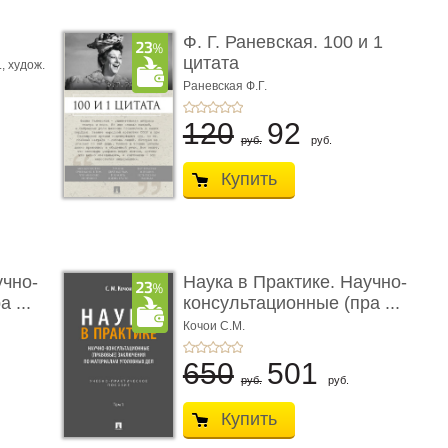
ы
Ф. Г. Раневская. 100 и 1
цитата
.,
худож.
Е.
Раневская Ф.Г.
120
92
руб.
руб.
Купить
учно-
Наука в Практике. Научно-
 ...
консультационные (пра ...
Кочои С.М.
650
501
руб.
руб.
Купить