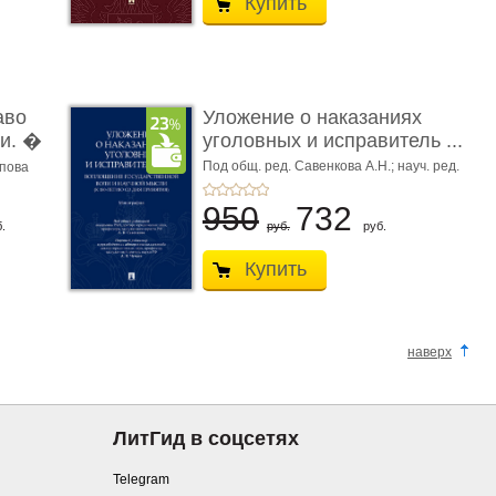
Купить
аво
Уложение о наказаниях
и. �
уголовных и исправитель ...
Под общ. ред. Савенкова А.Н.; науч. ред.
апова
и рук. авт. кол. Чучаев А.И.
950
732
.
руб.
руб.
Купить
наверх
ЛитГид в соцсетях
Telegram