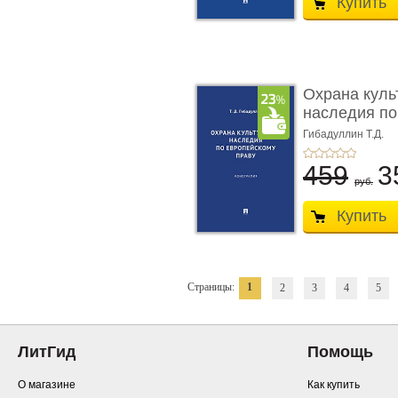
Купить
Охрана куль
наследия по
п ...
Гибадуллин Т.Д.
459
3
руб.
Купить
Страницы:
1
2
3
4
5
ЛитГид
Помощь
О магазине
Как купить