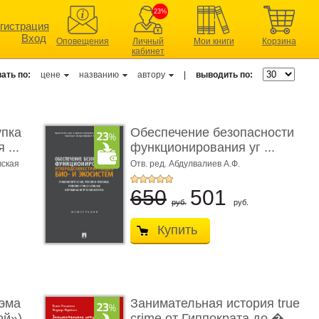
23%
гистрация
Вход
Оповещения
Личный
Мои книги
Корзина
кабинет
ать по:
цене
названию
автору
|
выводить по:
упка
Обеспечение безопасности
 ...
функционирования уг ...
вская
Отв. ред. Абдулвалиев А.Ф.
650
501
руб.
руб.
Купить
эма
Занимательная история true
ой»)
crime от Гиппократа до � ...