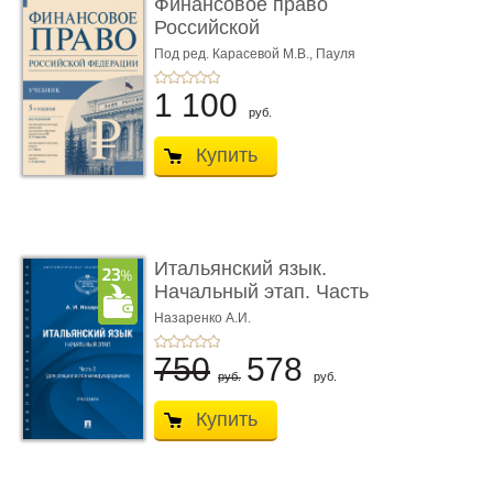
Финансовое право
Российской
Федерации. 5-е изд�
Под ред. Карасевой М.В., Пауля
А.Г., Красюкова А.В.
...
1 100
руб.
Купить
Итальянский язык.
Начальный этап. Часть
2. Учеб� ...
Назаренко А.И.
750
578
руб.
руб.
Купить