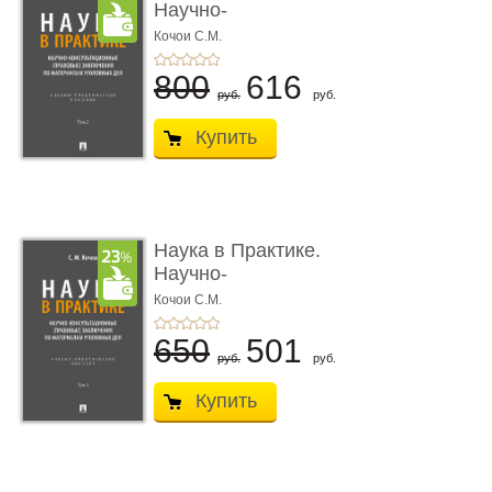
Научно-
консультационные (пра
Кочои С.М.
...
800
616
руб.
руб.
Купить
Наука в Практике.
Научно-
консультационные (пра
Кочои С.М.
...
650
501
руб.
руб.
Купить