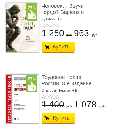
Человек… Звучит
гордо? Sapiens в
тенётах социума � ...
Кузьмин Э.Л.
1 250
963
руб.
руб.
Купить
Трудовое право
России. 3-е издание.
Учебник для ...
Отв. ред. Черных Н.В.,
Шестерякова И.В.
1 400
1 078
руб.
руб.
Купить