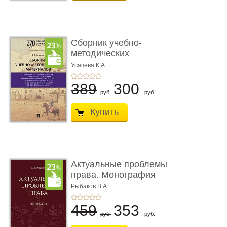
Сборник учебно-
методических
материалов по кур ...
Усачева К.А.
389
300
руб.
руб.
Купить
Актуальные проблемы
права. Монография
Рыбаков В.А.
459
353
руб.
руб.