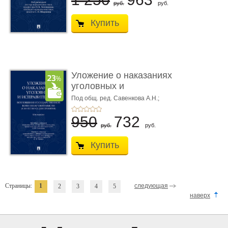
руб.
руб.
Купить
Уложение о наказаниях
уголовных и
исправитель ...
Под общ. ред. Савенкова А.Н.;
науч. ред. и рук. авт. кол. Чучаев
А.И.
950
732
руб.
руб.
Купить
Страницы:
1
следующая
2
3
4
5
наверх