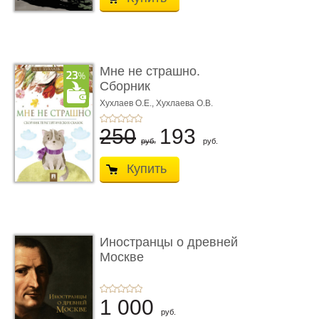
Мне не страшно.
Сборник
терапевтических
Хухлаев О.Е., Хухлаева О.В.
сказо� ...
250
193
руб.
руб.
Купить
Иностранцы о древней
Москве
1 000
руб.