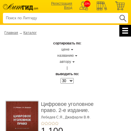
Регистрация
23%
Вход
Главная
→
Каталог
сортировать по:
цене
названию
автору
|
выводить по:
Цифровое уголовное
право. 2-е издание.
Монограф ...
Лебедев С.Я.,
Джафарли В.Ф.
1 100