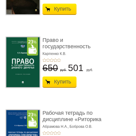
Купить
Право и
государственность
Древнего Двуречья. �
Карпенко К.В.
...
650
501
руб.
руб.
Купить
Рабочая тетрадь по
дисциплине «Риторика
для ю� ...
Абрамова Н.А.,
Боброва О.В.