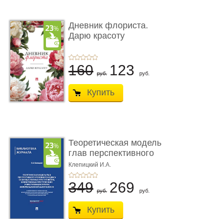
Дневник флориста.
Дарю красоту
160
123
руб.
руб.
Купить
Теоретическая модель
глав перспективного
УК о ...
Клепицкий И.А.
349
269
руб.
руб.
Купить