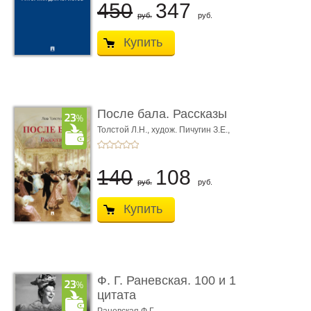
450
347
руб.
руб.
Купить
После бала. Рассказы
Толстой Л.Н.,
худож. Пичугин З.Е.,
худож. Лебедев А.И.,
худож. Лансере Е.Е.
140
108
руб.
руб.
Купить
Ф. Г. Раневская. 100 и 1
цитата