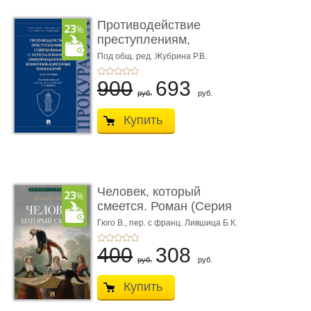
Противодействие
преступлениям,
совершаемым с ...
Под общ. ред. Жубрина Р.В.
900
693
руб.
руб.
Купить
Человек, который
смеется. Роман (Серия
«Роман с ...
Гюго В.,
пер. с франц. Лившица Б.К.
400
308
руб.
руб.
Купить