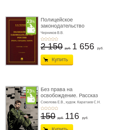
Полицейское
законодательство
России: вчера, с� ...
Черников В.В.
2 150
1 656
руб.
руб.
Купить
Без права на
освобождение. Рассказ
Соколова Е.В.,
худож. Каратаев С.Н.
150
116
руб.
руб.
Купить