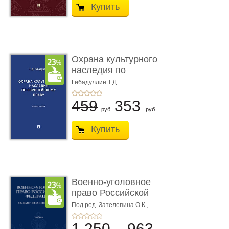
Купить
Охрана культурного
наследия по
европейскому п ...
Гибадуллин Т.Д.
459
353
руб.
руб.
Купить
Военно-уголовное
право Российской
Федерации. � ...
Под ред. Зателепина О.К.,
Шарапова С.Н.
1 250
963