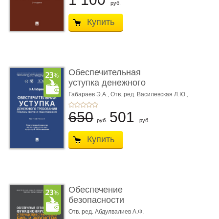
руб.
Купить
Обеспечительная
уступка денежного
требования ...
Габараев Э.А.,
Отв. ред. Василевская Л.Ю.,
вступ. сл. Каретина М.Г.
650
501
руб.
руб.
Купить
Обеспечение
безопасности
функционирования уг
Отв. ред. Абдулвалиев А.Ф.