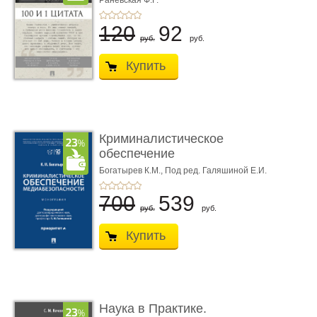
Раневская Ф.Г.
120
92
руб.
руб.
Купить
Криминалистическое
обеспечение
медиабезопас� ...
Богатырев К.М.,
Под ред. Галяшиной Е.И.
700
539
руб.
руб.
Купить
Наука в Практике.