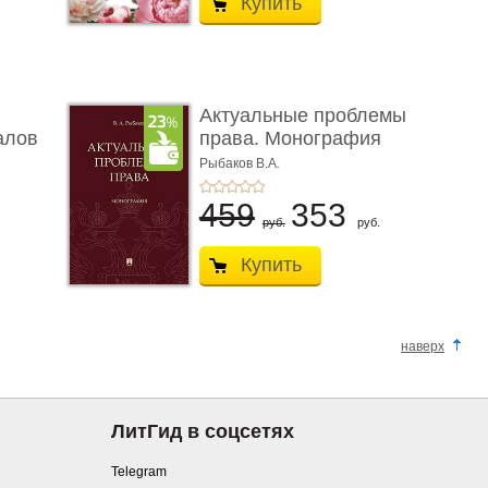
Купить
Актуальные проблемы
алов
права. Монография
Рыбаков В.А.
459
353
руб.
руб.
Купить
наверх
ЛитГид в соцсетях
Telegram