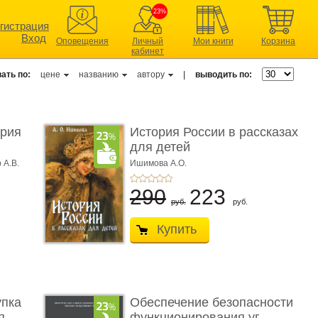
23%
гистрация
Вход
Оповещения
Личный
Мои книги
Корзина
кабинет
ать по:
цене
названию
автору
|
выводить по:
ерия
История России в рассказах
для детей
 А.В.
Ишимова А.О.
290
223
руб.
руб.
Купить
упка
Обеспечение безопасности
 ...
функционирования уг ...