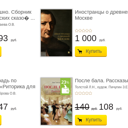
шно. Сборник
Иностранцы о древне
ких сказо� ...
Москве
аева О.В.
93
1 000
руб.
руб.
Купить
радь по
После бала. Рассказ
«Риторика для
Толстой Л.Н.,
худож. Пичугин З.Е
Лебедев А.И.,
худож. Лансере Е.
брова О.В.
47
140
108
руб.
руб.
руб.
Купить