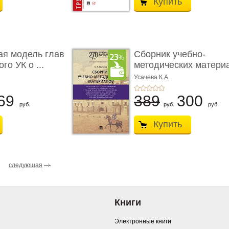
Купить
ая модель глав
Сборник учебно-
го УК о ...
методических матери
по кур ...
Усачева К.А.
69
389
300
руб.
руб.
руб.
Купить
следующая
Книги
Электронные книги