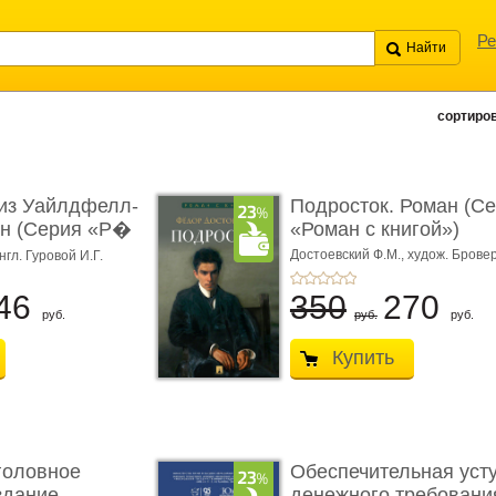
Ре
сортиров
из Уайлдфелл-
Подросток. Роман (С
ан (Серия «Р�
«Роман с книгой»)
Достоевский Ф.М.,
худож. Бровер
нгл. Гуровой И.Г.
46
350
270
руб.
руб.
руб.
Купить
головное
Обеспечительная уст
здание.
денежного требования