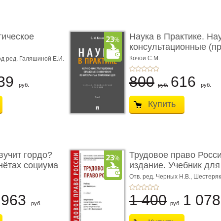
тическое
Наука в Практике. На
консультационные (пра
с� ...
Кочои С.М.
д ред. Галяшиной Е.И.
39
800
616
руб.
руб.
руб.
Купить
учит гордо?
Трудовое право Росси
енётах социума
издание. Учебник для 
Отв. ред. Черных Н.В., Шестеряк
963
1 400
1 07
руб.
руб.