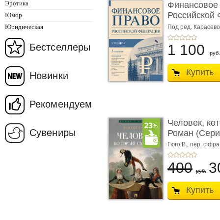
Эротика
Финансовое
Российской 
Юмор
изд� ...
Юридическая
Под ред. Карасевой
Красюкова А.В.
Бестселлеры
1 100
руб.
Купить
Новинки
Рекомендуем
Человек, ко
Сувениры
Роман (Серия
Гюго В.,
пер. с фра
400
3
руб.
Купить