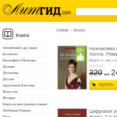
Главная
→
Каталог
Книги
Английский и др. языки
Незнакомка 
Холла. Ром
Бесплатно
...
Биографии и Мемуары
Бронте Э.,
пер. с а
Деловая
320
2
Детективы
руб.
Детская
Купить
Зарубежная Классика
Искусство
История
Книги на иностранных языках
Любовные Романы
Цифровое у
право. 2-е и
Наука