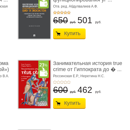
вская
Отв. ред. Абдулвалиев А.Ф.
650
501
руб.
руб.
Купить
эма
Занимательная история true
ой»)
crime от Гиппократа до � ...
о В.А.
Россинская Е.Р.,
Неретина Н.С.
600
462
руб.
руб.
Купить