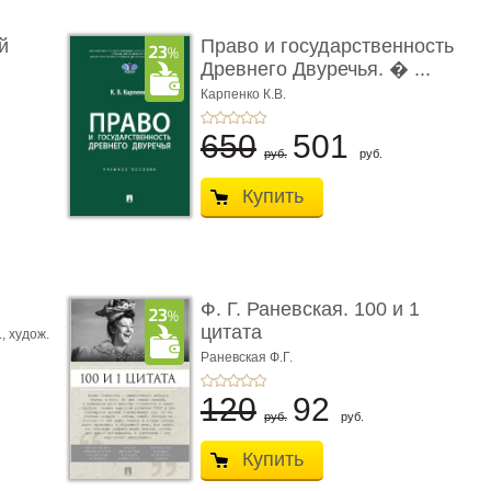
й
Право и государственность
Древнего Двуречья. � ...
Карпенко К.В.
650
501
руб.
руб.
Купить
ы
Ф. Г. Раневская. 100 и 1
цитата
.,
худож.
Е.
Раневская Ф.Г.
120
92
руб.
руб.
Купить