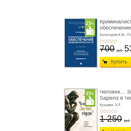
Криминалис
обеспечение
медиабезопа
Богатырев К.М.,
По
700
5
руб.
Купить
Человек… Зв
Sapiens в т
� ...
Кузьмин Э.Л.
1 250
руб.