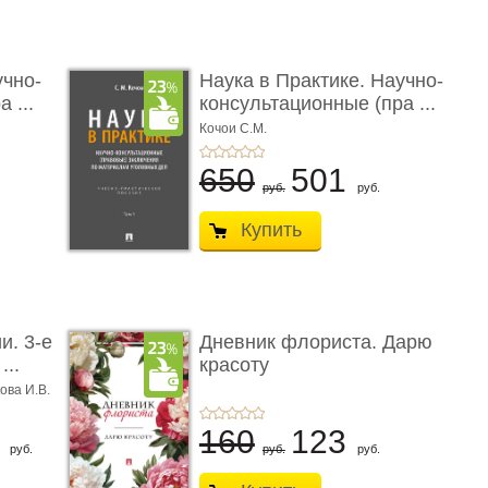
учно-
Наука в Практике. Научно-
 ...
консультационные (пра ...
Кочои С.М.
650
501
руб.
руб.
Купить
и. 3-е
Дневник флориста. Дарю
...
красоту
ова И.В.
8
160
123
руб.
руб.
руб.