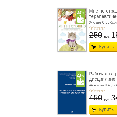
Мне не стра
терапевтичес
Хухлаев О.Е., Хухл
250
1
руб.
Купить
Рабочая тет
дисциплине 
ю� ...
Абрамова Н.А.,
Бо
450
3
руб.
Купить