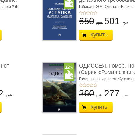
Габараев Э.А.,
Отв. ред. Василе
фарли В.Ф.
Л.Ю.,
вступ. сл. Каретина М.Г.
650
501
руб.
руб.
Купить
 нот
ОДИССЕЯ. Гомер. По
(Серия «Роман с книг
Гомер,
пер. с др.-греч. Жуковског
2
360
277
руб.
руб.
руб.
Купить