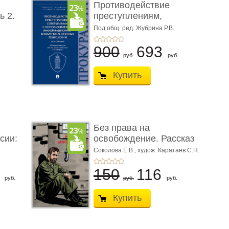
Противодействие
ь 2.
преступлениям,
совершаемым с ...
Под общ. ред. Жубрина Р.В.
900
693
руб.
руб.
Купить
Без права на
сии:
освобождение. Рассказ
Соколова Е.В.,
худож. Каратаев С.Н.
6
150
116
руб.
руб.
руб.
Купить