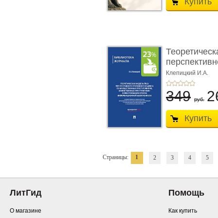
Купить
Теоретическ
перспективно
Клепицкий И.А.
349
2
руб.
Купить
Страницы:
1
2
3
4
5
ЛитГид
Помощь
О магазине
Как купить