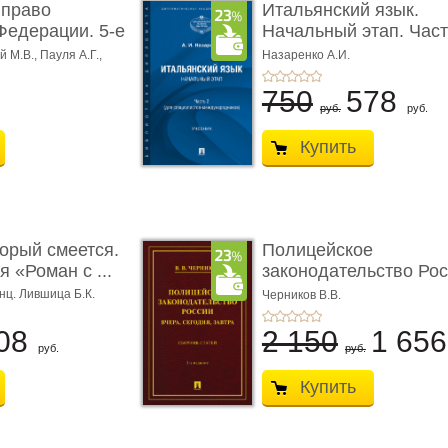
 право
Итальянский язык.
Федерации. 5-е
Начальный этап. Част
Учеб� ...
 М.В., Пауля А.Г.,
Назаренко А.И.
750
578
руб.
руб.
Купить
торый смеется.
Полицейское
 «Роман с ...
законодательство Рос
вчера, с� ...
нц. Лившица Б.К.
Черников В.В.
08
2 150
1 65
руб.
руб.
Купить