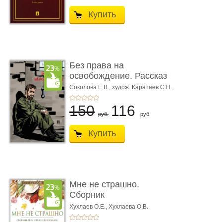
Купить
Без права на
освобождение. Рассказ
Соколова Е.В.,
худож. Каратаев С.Н.
150
116
руб.
руб.
Купить
Мне не страшно.
Сборник
терапевтических
Хухлаев О.Е., Хухлаева О.В.
сказо� ...