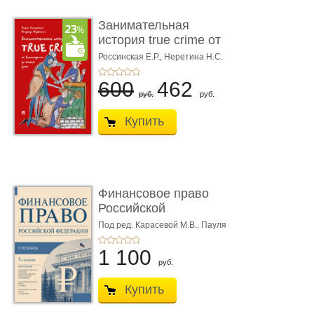
Занимательная
история true crime от
Гиппократа до � ...
Россинская Е.Р.,
Неретина Н.С.
600
462
руб.
руб.
Купить
Финансовое право
Российской
Федерации. 5-е изд�
Под ред. Карасевой М.В., Пауля
А.Г., Красюкова А.В.
...
1 100
руб.
Купить