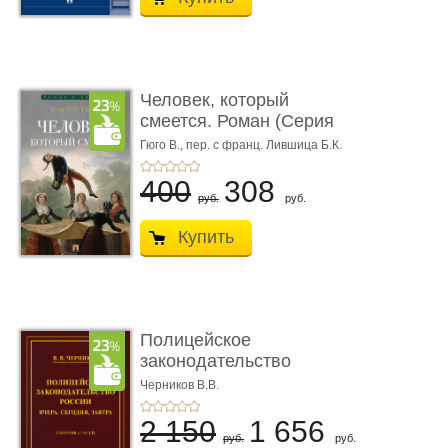
Человек, который
смеется. Роман (Серия
«Роман с ...
Гюго В.,
пер. с франц. Лившица Б.К.
400
308
руб.
руб.
Купить
Полицейское
законодательство
России: вчера, с� ...
Черников В.В.
2 150
1 656
руб.
руб.