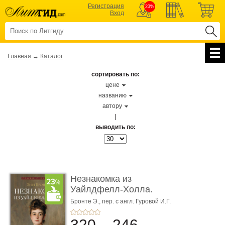
Регистрация
23%
Вход
Главная
→
Каталог
сортировать по:
цене
названию
автору
|
выводить по:
Незнакомка из
Уайлдфелл-Холла.
Роман (Серия «Р� ...
Бронте Э.,
пер. с англ. Гуровой И.Г.
320
246