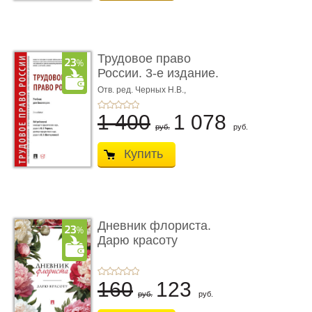
Трудовое право
России. 3-е издание.
Учебник для ...
Отв. ред. Черных Н.В.,
Шестерякова И.В.
1 400
1 078
руб.
руб.
Купить
Дневник флориста.
Дарю красоту
160
123
руб.
руб.