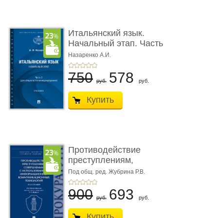
Итальянский язык.
Начальный этап. Часть
2. Учеб� ...
Назаренко А.И.
750
578
руб.
руб.
Купить
Противодействие
преступлениям,
совершаемым с ...
Под общ. ред. Жубрина Р.В.
900
693
руб.
руб.
Купить