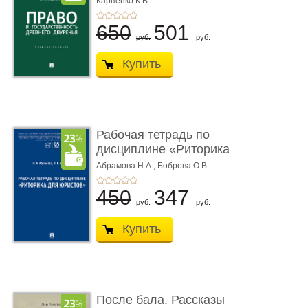
Карпенко К.В.
...
650
501
руб.
руб.
Купить
Рабочая тетрадь по
дисциплине «Риторика
для ю� ...
Абрамова Н.А.,
Боброва О.В.
450
347
руб.
руб.
Купить
После бала. Рассказы