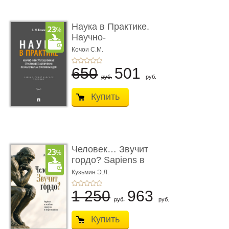
Наука в Практике.
Научно-
консультационные (пра
Кочои С.М.
...
650
501
руб.
руб.
Купить
Человек… Звучит
гордо? Sapiens в
тенётах социума � ...
Кузьмин Э.Л.
1 250
963
руб.
руб.
Купить