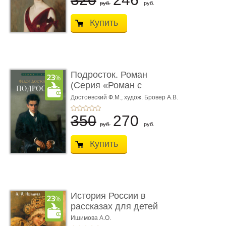
руб.
руб.
Купить
Подросток. Роман
(Серия «Роман с
книгой»)
Достоевский Ф.М.,
худож. Бровер А.В.
350
270
руб.
руб.
Купить
История России в
рассказах для детей
Ишимова А.О.