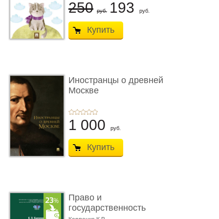
250
193
руб.
руб.
Купить
Иностранцы о древней
Москве
1 000
руб.
Купить
Право и
государственность
Древнего Двуречья. �