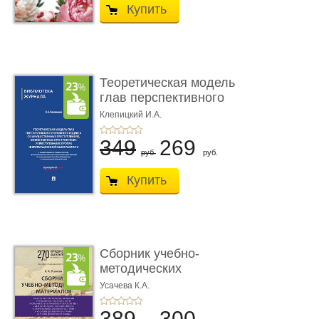
Купить
Теоретическая модель
глав перспективного
УК о ...
Клепицкий И.А.
349
269
руб.
руб.
Купить
Сборник учебно-
методических
материалов по кур ...
Усачева К.А.
389
300