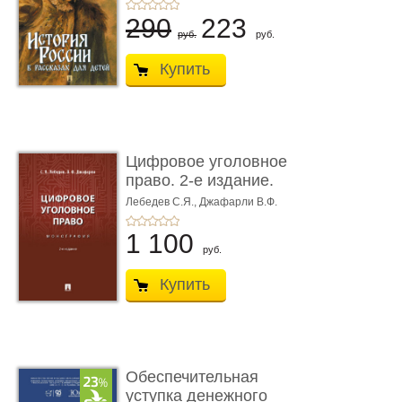
290
223
руб.
руб.
Купить
Цифровое уголовное
право. 2-е издание.
Монограф ...
Лебедев С.Я.,
Джафарли В.Ф.
1 100
руб.
Купить
Обеспечительная
уступка денежного