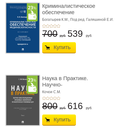
Криминалистическое
обеспечение
медиабезопас� ...
Богатырев К.М.,
Под ред. Галяшиной Е.И.
700
539
руб.
руб.
Купить
Наука в Практике.
Научно-
консультационные (пра
Кочои С.М.
...
800
616
руб.
руб.
Купить