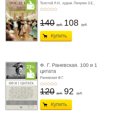
Толстой Л.Н.,
худож. Пичугин З.Е.,
худож. Лебедев А.И.,
худож. Лансере Е.Е.
140
108
руб.
руб.
Купить
Ф. Г. Раневская. 100 и 1
цитата
Раневская Ф.Г.
120
92
руб.
руб.
Купить