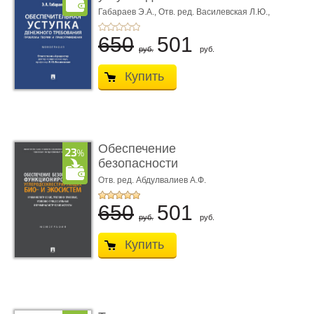
требования ...
Габараев Э.А.,
Отв. ред. Василевская Л.Ю.,
вступ. сл. Каретина М.Г.
650
501
руб.
руб.
Купить
Обеспечение
безопасности
функционирования уг
Отв. ред. Абдулвалиев А.Ф.
...
650
501
руб.
руб.
Купить