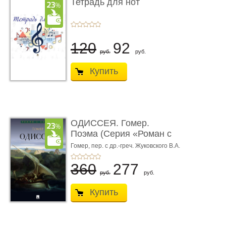
Тетрадь для нот
120
92
руб.
руб.
Купить
ОДИССЕЯ. Гомер.
Поэма (Серия «Роман с
книгой»)
Гомер,
пер. с др.-греч. Жуковского В.А.
360
277
руб.
руб.
Купить