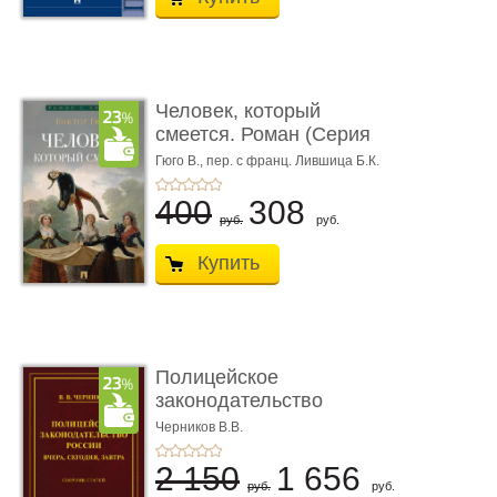
Человек, который
смеется. Роман (Серия
«Роман с ...
Гюго В.,
пер. с франц. Лившица Б.К.
400
308
руб.
руб.
Купить
Полицейское
законодательство
России: вчера, с� ...
Черников В.В.
2 150
1 656
руб.
руб.