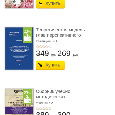
Купить
Теоретическая модель
глав перспективного
УК о ...
Клепицкий И.А.
349
269
руб.
руб.
Купить
Сборник учебно-
методических
материалов по кур ...
Усачева К.А.
389
300