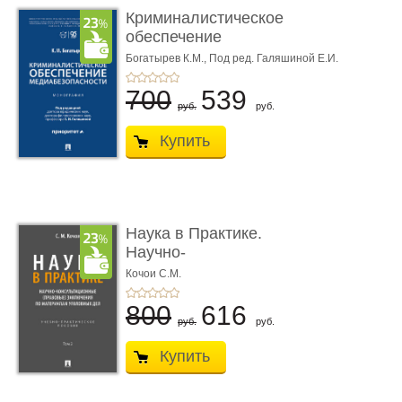
Криминалистическое
обеспечение
медиабезопас� ...
Богатырев К.М.,
Под ред. Галяшиной Е.И.
700
539
руб.
руб.
Купить
Наука в Практике.
Научно-
консультационные (пра
Кочои С.М.
...
800
616
руб.
руб.
Купить