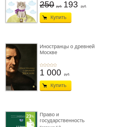
250
193
руб.
руб.
Купить
Иностранцы о древней
Москве
1 000
руб.
Купить
Право и
государственность
Древнего Двуречья. �