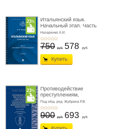
Итальянский язык.
Начальный этап. Часть
2. Учеб� ...
Назаренко А.И.
750
578
руб.
руб.
Купить
Противодействие
преступлениям,
совершаемым с ...
Под общ. ред. Жубрина Р.В.
900
693
руб.
руб.
Купить