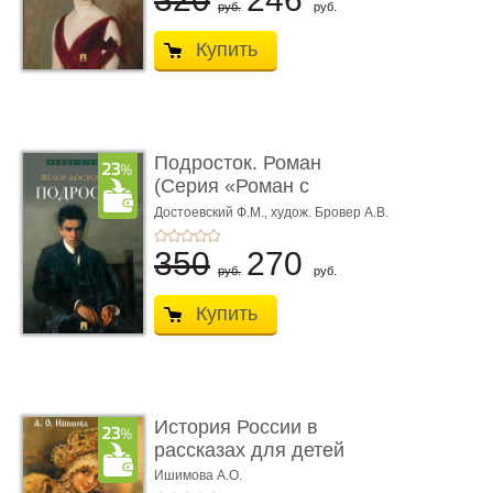
руб.
руб.
Купить
Подросток. Роман
(Серия «Роман с
книгой»)
Достоевский Ф.М.,
худож. Бровер А.В.
350
270
руб.
руб.
Купить
История России в
рассказах для детей
Ишимова А.О.