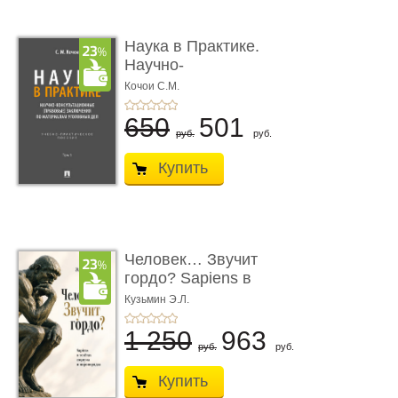
Наука в Практике.
Научно-
консультационные (пра
Кочои С.М.
...
650
501
руб.
руб.
Купить
Человек… Звучит
гордо? Sapiens в
тенётах социума � ...
Кузьмин Э.Л.
1 250
963
руб.
руб.
Купить