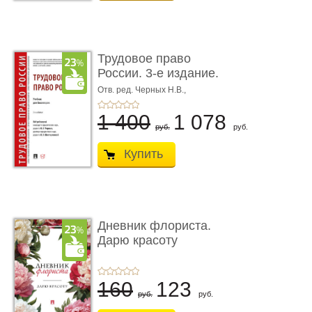
Трудовое право
России. 3-е издание.
Учебник для ...
Отв. ред. Черных Н.В.,
Шестерякова И.В.
1 400
1 078
руб.
руб.
Купить
Дневник флориста.
Дарю красоту
160
123
руб.
руб.