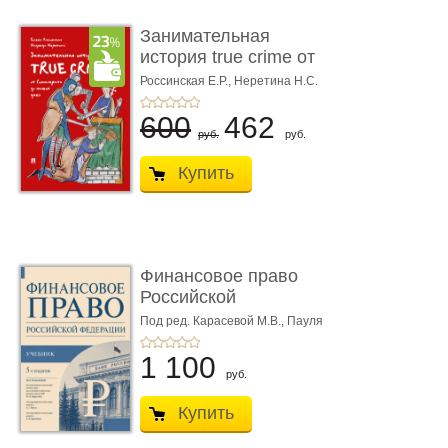
Занимательная
история true crime от
Гиппократа до � ...
Россинская Е.Р.,
Неретина Н.С.
600
462
руб.
руб.
Купить
Финансовое право
Российской
Федерации. 5-е изд�
Под ред. Карасевой М.В., Пауля
А.Г., Красюкова А.В.
...
1 100
руб.
Купить