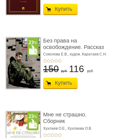
Купить
Без права на
освобождение. Рассказ
Соколова Е.В.,
худож. Каратаев С.Н.
150
116
руб.
руб.
Купить
Мне не страшно.
Сборник
терапевтических
Хухлаев О.Е., Хухлаева О.В.
сказо� ...