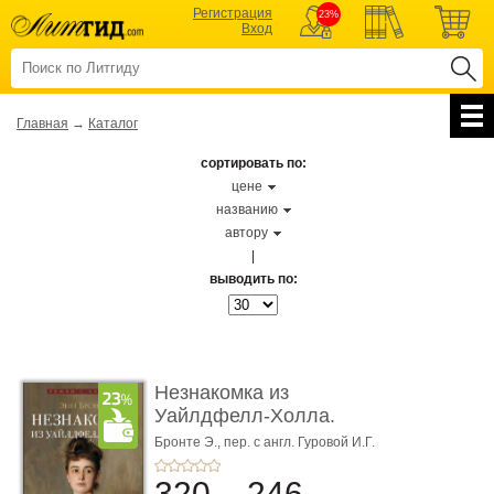
Регистрация
23%
Вход
Главная
→
Каталог
сортировать по:
цене
названию
автору
|
выводить по:
Незнакомка из
Уайлдфелл-Холла.
Роман (Серия «Р� ...
Бронте Э.,
пер. с англ. Гуровой И.Г.
320
246