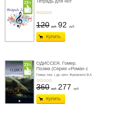
Тетрадь для нот
120
92
руб.
руб.
Купить
ОДИССЕЯ. Гомер.
Поэма (Серия «Роман с
книгой»)
Гомер,
пер. с др.-греч. Жуковского В.А.
360
277
руб.
руб.
Купить