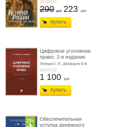
290
223
руб.
руб.
Купить
Цифровое уголовное
право. 2-е издание.
Монограф ...
Лебедев С.Я.,
Джафарли В.Ф.
1 100
руб.
Купить
Обеспечительная
уступка денежного