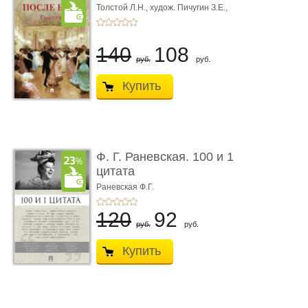
Толстой Л.Н.,
худож. Пичугин З.Е.,
худож. Лебедев А.И.,
худож. Лансере Е.Е.
140
108
руб.
руб.
Купить
Ф. Г. Раневская. 100 и 1
цитата
Раневская Ф.Г.
120
92
руб.
руб.
Купить