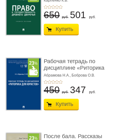
Карпенко К.В.
...
650
501
руб.
руб.
Купить
Рабочая тетрадь по
дисциплине «Риторика
для ю� ...
Абрамова Н.А.,
Боброва О.В.
450
347
руб.
руб.
Купить
После бала. Рассказы