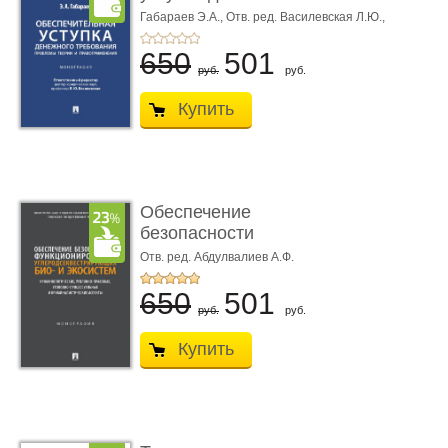
требования ...
Габараев Э.А.,
Отв. ред. Василевская Л.Ю.,
вступ. сл. Каретина М.Г.
650
501
руб.
руб.
Купить
Обеспечение
безопасности
функционирования уг
Отв. ред. Абдулвалиев А.Ф.
...
650
501
руб.
руб.
Купить