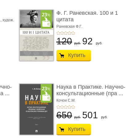
ы
Ф. Г. Раневская. 100 и 1
цитата
.,
худож.
Е.
Раневская Ф.Г.
120
92
руб.
руб.
Купить
учно-
Наука в Практике. Научно-
 ...
консультационные (пра ...
Кочои С.М.
650
501
руб.
руб.
Купить