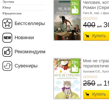
Эротика
Человек, ко
Роман (Серия
Юмор
Юридическая
Гюго В.,
пер. с фра
Бестселлеры
400
3
руб.
Купить
Новинки
Рекомендуем
Мне не стра
Сувениры
терапевтичес
Хухлаев О.Е., Хухл
250
1
руб.
Купить