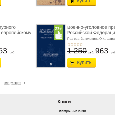
Купить
турного
Военно-уголовное пр
 европейскому
Российской Федераци
...
Под ред. Зателепина О.К., Шар
С.Н.
53
1 250
963
руб.
руб.
руб
Купить
следующая
Книги
Электронные книги