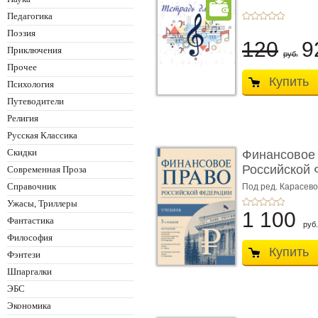
Педагогика
Поэзия
120
9
Приключения
руб.
Прочее
Купить
Психология
Путеводители
Религия
Русская Классика
Скидки
Финансовое
Российской 
Современная Проза
изд� ...
Справочник
Под ред. Карасевой
Красюкова А.В.
Ужасы, Триллеры
1 100
Фантастика
руб.
Философия
Купить
Фэнтези
Шпаргалки
ЭБС
Экономика