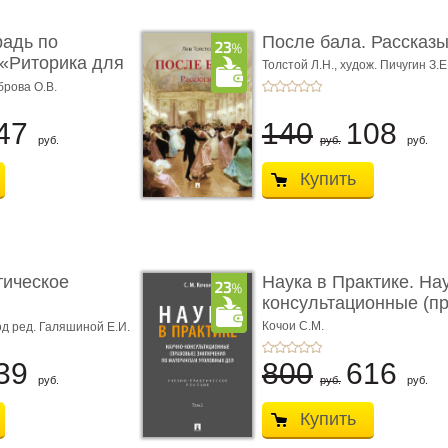
радь по
После бала. Рассказ
«Риторика для
Толстой Л.Н.,
худож. Пичугин З.Е
Лебедев А.И.,
худож. Лансере Е.
брова О.В.
47
140
108
руб.
руб.
руб.
Купить
тическое
Наука в Практике. На
консультационные (пра
с� ...
Кочои С.М.
д ред. Галяшиной Е.И.
39
800
616
руб.
руб.
руб.
Купить