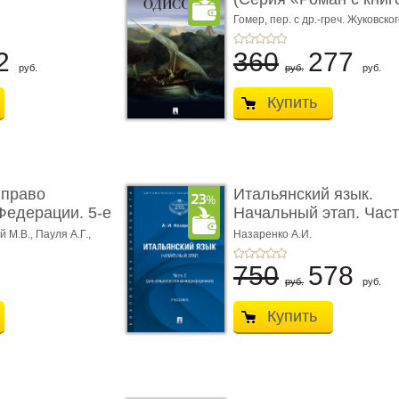
Гомер,
пер. с др.-греч. Жуковског
2
360
277
руб.
руб.
руб.
Купить
 право
Итальянский язык.
Федерации. 5-е
Начальный этап. Част
Учеб� ...
 М.В., Пауля А.Г.,
Назаренко А.И.
750
578
руб.
руб.
Купить