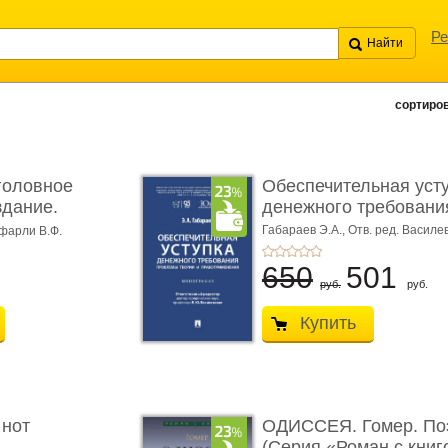
Ре
сортиров
головное
Обеспечительная уст
здание.
денежного требования
Габараев Э.А.,
Отв. ред. Василе
фарли В.Ф.
Л.Ю.,
вступ. сл. Каретина М.Г.
650
501
руб.
руб.
Купить
 нот
ОДИССЕЯ. Гомер. По
(Серия «Роман с книг