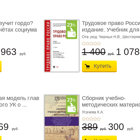
учит гордо?
Трудовое право Росси
енётах социума
издание. Учебник для 
Отв. ред. Черных Н.В., Шестеряк
963
1 400
1 07
руб.
руб.
Купить
ая модель глав
Сборник учебно-
го УК о ...
методических матери
по кур ...
Усачева К.А.
69
389
300
руб.
руб.
руб.