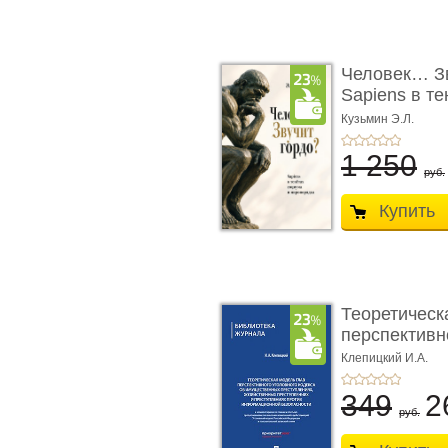
Человек… Зв
Sapiens в т
� ...
Кузьмин Э.Л.
1 250
руб.
Купить
Теоретическ
перспективно
Клепицкий И.А.
349
2
руб.