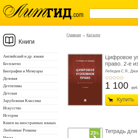
Главная
→
Каталог
Книги
Английский и др. языки
Цифровое у
право. 2-е и
Бесплатно
Монограф ...
Биографии и Мемуары
Лебедев С.Я.,
Джа
Деловая
1 100
Детективы
руб.
Детская
Купить
Зарубежная Классика
Искусство
История
Книги на иностранных языках
Любовные Романы
Тетрадь для
Наука