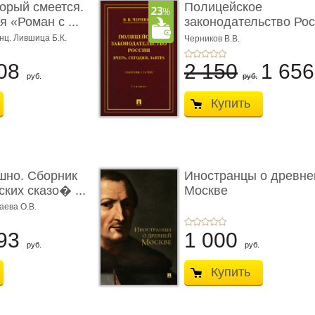
торый смеется.
Полицейское
 «Роман с ...
законодательство Рос
вчера, с� ...
нц. Лившица Б.К.
Черников В.В.
08
2 150
1 65
руб.
руб.
Купить
шно. Сборник
Иностранцы о древне
ких сказо� ...
Москве
аева О.В.
93
1 000
руб.
руб.
Купить