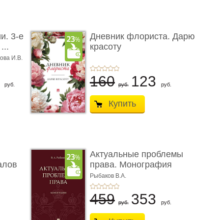
и. 3-е
Дневник флориста. Дарю
...
красоту
ова И.В.
8
160
123
руб.
руб.
руб.
Купить
Актуальные проблемы
алов
права. Монография
Рыбаков В.А.
459
353
руб.
руб.