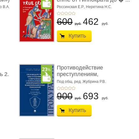
о В.А.
Россинская Е.Р.,
Неретина Н.С.
600
462
руб.
руб.
Купить
Противодействие
ь 2.
преступлениям,
совершаемым с ...
Под общ. ред. Жубрина Р.В.
900
693
руб.
руб.
Купить