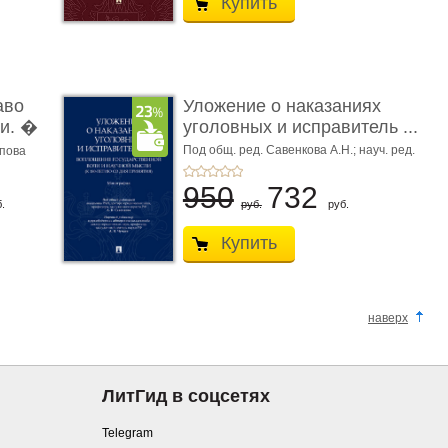
Купить
аво
Уложение о наказаниях
и. �
уголовных и исправитель ...
Под общ. ред. Савенкова А.Н.; науч. ред.
апова
и рук. авт. кол. Чучаев А.И.
950
732
.
руб.
руб.
Купить
наверх
ЛитГид в соцсетях
Telegram