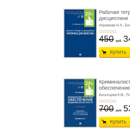
Рабочая тет
дисциплине 
ю� ...
Абрамова Н.А.,
Бо
450
3
руб.
Купить
Криминалис
обеспечение
медиабезопа
Богатырев К.М.,
По
700
5
руб.
Купить