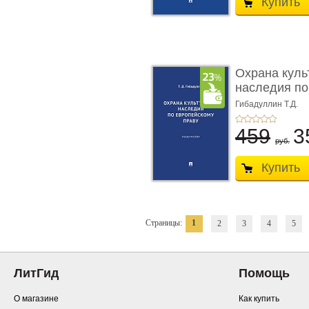
Купить
Охрана куль
наследия по
п ...
Гибадуллин Т.Д.
459
3
руб.
Купить
Страницы:
1
2
3
4
5
ЛитГид
Помощь
О магазине
Как купить