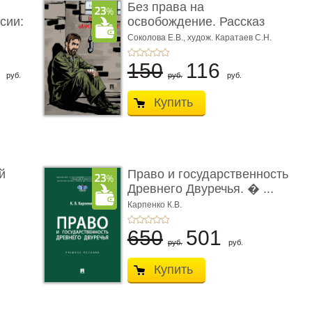
Без права на
сии:
освобождение. Рассказ
Соколова Е.В.,
худож. Каратаев С.Н.
6
150
116
руб.
руб.
руб.
Купить
й
Право и государственность
Древнего Двуречья. � ...
Карпенко К.В.
650
501
руб.
руб.
Купить