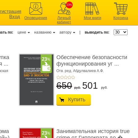
23%
гистрация
Вход
Оповещения
Личный
Мои книги
Корзина
кабинет
ать по:
цене
названию
автору
|
выводить по:
упка
Обеспечение безопасности
 ...
функционирования уг ...
вская
Отв. ред. Абдулвалиев А.Ф.
650
501
руб.
руб.
Купить
эма
Занимательная история true
ой»)
crime от Гиппократа до � ...