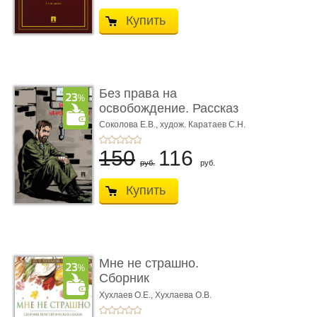
Купить
Без права на
освобождение. Рассказ
Соколова Е.В.,
худож. Каратаев С.Н.
150
116
руб.
руб.
Купить
Мне не страшно.
Сборник
терапевтических
Хухлаев О.Е., Хухлаева О.В.
сказо� ...