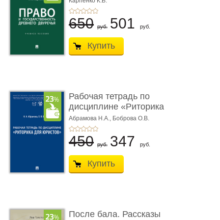
Карпенко К.В.
...
650
501
руб.
руб.
Купить
Рабочая тетрадь по
дисциплине «Риторика
для ю� ...
Абрамова Н.А.,
Боброва О.В.
450
347
руб.
руб.
Купить
После бала. Рассказы