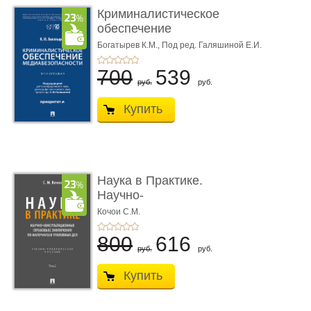
Криминалистическое
обеспечение
медиабезопас� ...
Богатырев К.М.,
Под ред. Галяшиной Е.И.
700
539
руб.
руб.
Купить
Наука в Практике.
Научно-
консультационные (пра
Кочои С.М.
...
800
616
руб.
руб.
Купить