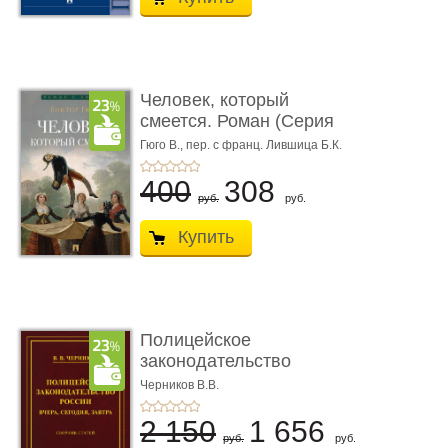
Человек, который
смеется. Роман (Серия
«Роман с ...
Гюго В.,
пер. с франц. Лившица Б.К.
400
308
руб.
руб.
Купить
Полицейское
законодательство
России: вчера, с� ...
Черников В.В.
2 150
1 656
руб.
руб.