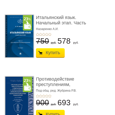
Итальянский язык.
Начальный этап. Часть
2. Учеб� ...
Назаренко А.И.
750
578
руб.
руб.
Купить
Противодействие
преступлениям,
совершаемым с ...
Под общ. ред. Жубрина Р.В.
900
693
руб.
руб.
Купить