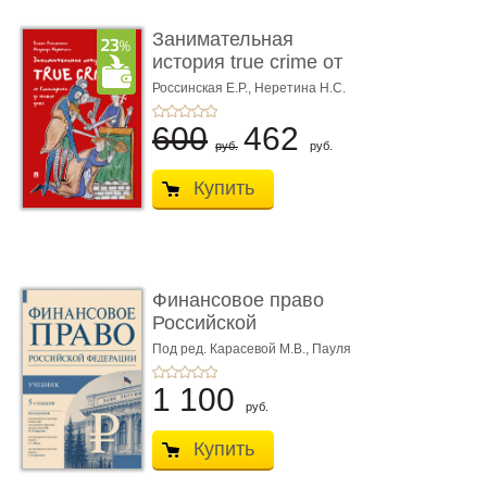
Занимательная
история true crime от
Гиппократа до � ...
Россинская Е.Р.,
Неретина Н.С.
600
462
руб.
руб.
Купить
Финансовое право
Российской
Федерации. 5-е изд�
Под ред. Карасевой М.В., Пауля
А.Г., Красюкова А.В.
...
1 100
руб.
Купить