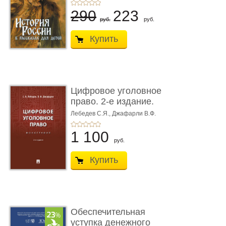
290
223
руб.
руб.
Купить
Цифровое уголовное
право. 2-е издание.
Монограф ...
Лебедев С.Я.,
Джафарли В.Ф.
1 100
руб.
Купить
Обеспечительная
уступка денежного