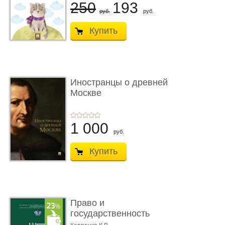
250
193
руб.
руб.
Купить
Иностранцы о древней
Москве
1 000
руб.
Купить
Право и
государственность
Древнего Двуречья. �