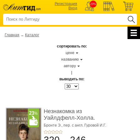
Регистрация
23%
Вход
Главная
→
Каталог
сортировать по:
цене
названию
автору
|
выводить по:
Незнакомка из
Уайлдфелл-Холла.
Роман (Серия «Р� ...
Бронте Э.,
пер. с англ. Гуровой И.Г.
320
246