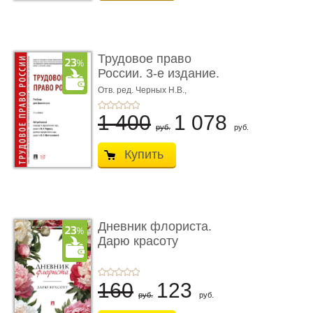
Трудовое право
России. 3-е издание.
Учебник для ...
Отв. ред. Черных Н.В.,
Шестерякова И.В.
1 400
1 078
руб.
руб.
Купить
Дневник флориста.
Дарю красоту
160
123
руб.
руб.