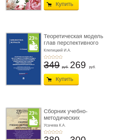
Купить
Теоретическая модель
глав перспективного
УК о ...
Клепицкий И.А.
349
269
руб.
руб.
Купить
Сборник учебно-
методических
материалов по кур ...
Усачева К.А.
389
300