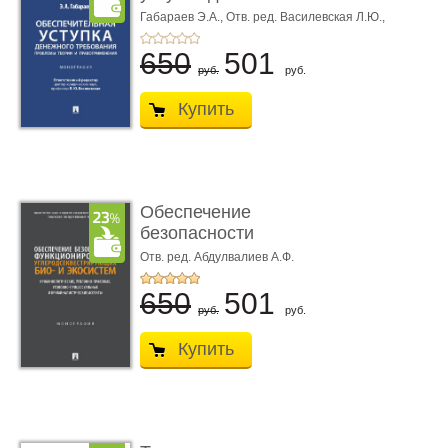
требования ...
Габараев Э.А.,
Отв. ред. Василевская Л.Ю.,
вступ. сл. Каретина М.Г.
650
501
руб.
руб.
Купить
Обеспечение
безопасности
функционирования уг
Отв. ред. Абдулвалиев А.Ф.
...
650
501
руб.
руб.
Купить