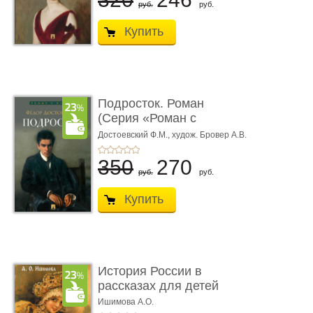
руб.
руб.
Купить
Подросток. Роман
(Серия «Роман с
книгой»)
Достоевский Ф.М.,
худож. Бровер А.В.
350
270
руб.
руб.
Купить
История России в
рассказах для детей
Ишимова А.О.