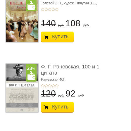
Толстой Л.Н.,
худож. Пичугин З.Е.,
худож. Лебедев А.И.,
худож. Лансере Е.Е.
140
108
руб.
руб.
Купить
Ф. Г. Раневская. 100 и 1
цитата
Раневская Ф.Г.
120
92
руб.
руб.
Купить