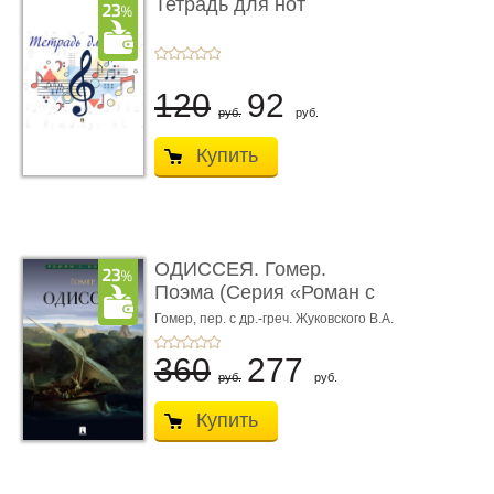
Тетрадь для нот
120
92
руб.
руб.
Купить
ОДИССЕЯ. Гомер.
Поэма (Серия «Роман с
книгой»)
Гомер,
пер. с др.-греч. Жуковского В.А.
360
277
руб.
руб.
Купить