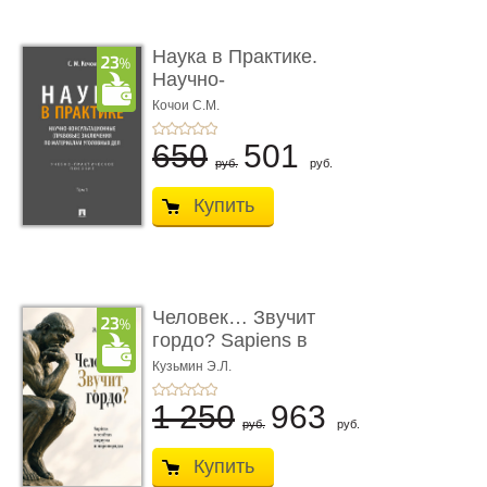
Наука в Практике.
Научно-
консультационные (пра
Кочои С.М.
...
650
501
руб.
руб.
Купить
Человек… Звучит
гордо? Sapiens в
тенётах социума � ...
Кузьмин Э.Л.
1 250
963
руб.
руб.
Купить