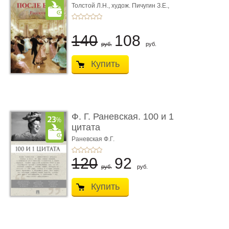
Толстой Л.Н.,
худож. Пичугин З.Е.,
худож. Лебедев А.И.,
худож. Лансере Е.Е.
140
108
руб.
руб.
Купить
Ф. Г. Раневская. 100 и 1
цитата
Раневская Ф.Г.
120
92
руб.
руб.
Купить