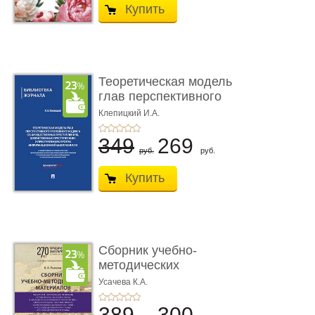
Купить
Теоретическая модель
глав перспективного
УК о ...
Клепицкий И.А.
349
269
руб.
руб.
Купить
Сборник учебно-
методических
материалов по кур ...
Усачева К.А.
389
300