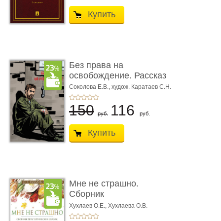
Купить
Без права на
освобождение. Рассказ
Соколова Е.В.,
худож. Каратаев С.Н.
150
116
руб.
руб.
Купить
Мне не страшно.
Сборник
терапевтических
Хухлаев О.Е., Хухлаева О.В.
сказо� ...