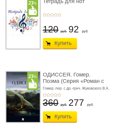
Тетрадь для нот
120
92
руб.
руб.
Купить
ОДИССЕЯ. Гомер.
Поэма (Серия «Роман с
книгой»)
Гомер,
пер. с др.-греч. Жуковского В.А.
360
277
руб.
руб.
Купить