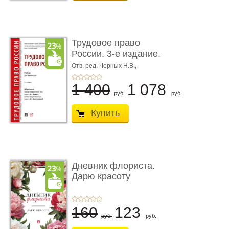
Трудовое право
России. 3-е издание.
Учебник для ...
Отв. ред. Черных Н.В.,
Шестерякова И.В.
1 400
1 078
руб.
руб.
Купить
Дневник флориста.
Дарю красоту
160
123
руб.
руб.