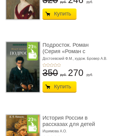
руб.
руб.
Купить
Подросток. Роман
(Серия «Роман с
книгой»)
Достоевский Ф.М.,
худож. Бровер А.В.
350
270
руб.
руб.
Купить
История России в
рассказах для детей
Ишимова А.О.