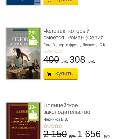
Человек, который
смеется. Роман (Серия
«Роман с ...
Гюго В.,
пер. с франц. Лившица Б.К.
400
308
руб.
руб.
Купить
Полицейское
законодательство
России: вчера, с� ...
Черников В.В.
2 150
1 656
руб.
руб.