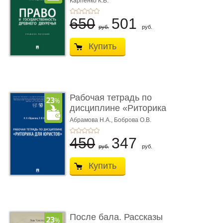
Карпенко К.В.
...
650
501
руб.
руб.
Купить
Рабочая тетрадь по
дисциплине «Риторика
для ю� ...
Абрамова Н.А.,
Боброва О.В.
450
347
руб.
руб.
Купить
После бала. Рассказы