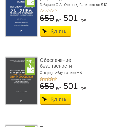
требования ...
Габараев Э.А.,
Отв. ред. Василевская Л.Ю.,
вступ. сл. Каретина М.Г.
650
501
руб.
руб.
Купить
Обеспечение
безопасности
функционирования уг
Отв. ред. Абдулвалиев А.Ф.
...
650
501
руб.
руб.
Купить