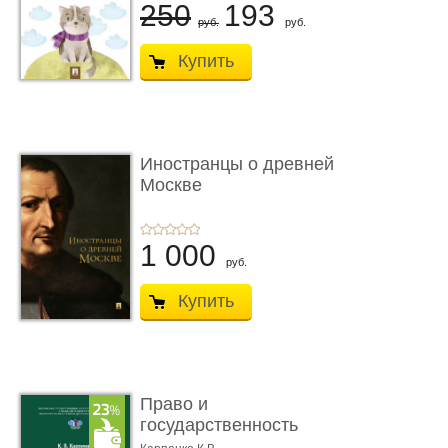
250
193
руб.
руб.
Купить
Иностранцы о древней
Москве
1 000
руб.
Купить
Право и
государственность
Древнего Двуречья. �