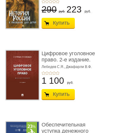
290
223
руб.
руб.
Купить
Цифровое уголовное
право. 2-е издание.
Монограф ...
Лебедев С.Я.,
Джафарли В.Ф.
1 100
руб.
Купить
Обеспечительная
уступка денежного