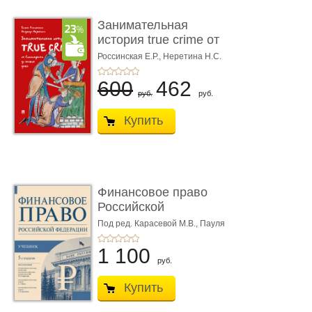
Занимательная
история true crime от
Гиппократа до � ...
Россинская Е.Р.,
Неретина Н.С.
600
462
руб.
руб.
Купить
Финансовое право
Российской
Федерации. 5-е изд�
Под ред. Карасевой М.В., Пауля
А.Г., Красюкова А.В.
...
1 100
руб.
Купить