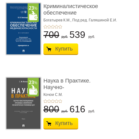
Криминалистическое
обеспечение
медиабезопас� ...
Богатырев К.М.,
Под ред. Галяшиной Е.И.
700
539
руб.
руб.
Купить
Наука в Практике.
Научно-
консультационные (пра
Кочои С.М.
...
800
616
руб.
руб.
Купить