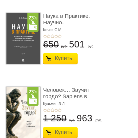
Наука в Практике.
Научно-
консультационные (пра
Кочои С.М.
...
650
501
руб.
руб.
Купить
Человек… Звучит
гордо? Sapiens в
тенётах социума � ...
Кузьмин Э.Л.
1 250
963
руб.
руб.
Купить