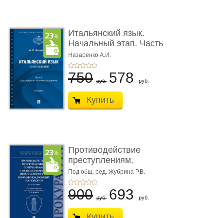
Итальянский язык.
Начальный этап. Часть
2. Учеб� ...
Назаренко А.И.
750
578
руб.
руб.
Купить
Противодействие
преступлениям,
совершаемым с ...
Под общ. ред. Жубрина Р.В.
900
693
руб.
руб.
Купить