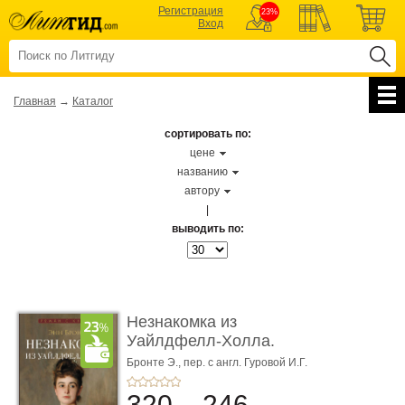
Регистрация
23%
Вход
Главная
→
Каталог
сортировать по:
цене
названию
автору
|
выводить по:
Незнакомка из
Уайлдфелл-Холла.
Роман (Серия «Р� ...
Бронте Э.,
пер. с англ. Гуровой И.Г.
320
246