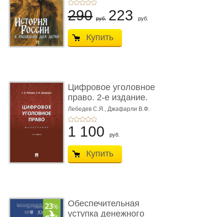
290
223
руб.
руб.
Купить
Цифровое уголовное
право. 2-е издание.
Монограф ...
Лебедев С.Я.,
Джафарли В.Ф.
1 100
руб.
Купить
Обеспечительная
уступка денежного