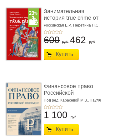
Занимательная
история true crime от
Гиппократа до � ...
Россинская Е.Р.,
Неретина Н.С.
600
462
руб.
руб.
Купить
Финансовое право
Российской
Федерации. 5-е изд�
Под ред. Карасевой М.В., Пауля
А.Г., Красюкова А.В.
...
1 100
руб.
Купить