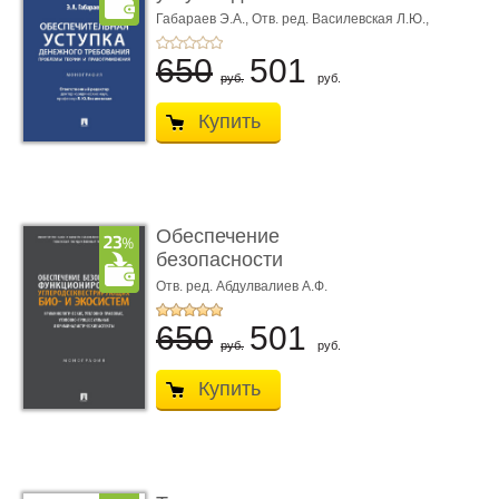
требования ...
Габараев Э.А.,
Отв. ред. Василевская Л.Ю.,
вступ. сл. Каретина М.Г.
650
501
руб.
руб.
Купить
Обеспечение
безопасности
функционирования уг
Отв. ред. Абдулвалиев А.Ф.
...
650
501
руб.
руб.
Купить