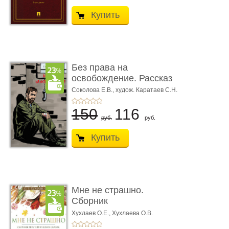
Купить
Без права на
освобождение. Рассказ
Соколова Е.В.,
худож. Каратаев С.Н.
150
116
руб.
руб.
Купить
Мне не страшно.
Сборник
терапевтических
Хухлаев О.Е., Хухлаева О.В.
сказо� ...