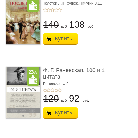
Толстой Л.Н.,
худож. Пичугин З.Е.,
худож. Лебедев А.И.,
худож. Лансере Е.Е.
140
108
руб.
руб.
Купить
Ф. Г. Раневская. 100 и 1
цитата
Раневская Ф.Г.
120
92
руб.
руб.
Купить