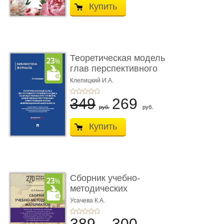
Купить
Теоретическая модель
глав перспективного
УК о ...
Клепицкий И.А.
349
269
руб.
руб.
Купить
Сборник учебно-
методических
материалов по кур ...
Усачева К.А.
389
300