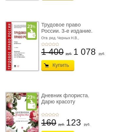
Трудовое право
России. 3-е издание.
Учебник для ...
Отв. ред. Черных Н.В.,
Шестерякова И.В.
1 400
1 078
руб.
руб.
Купить
Дневник флориста.
Дарю красоту
160
123
руб.
руб.