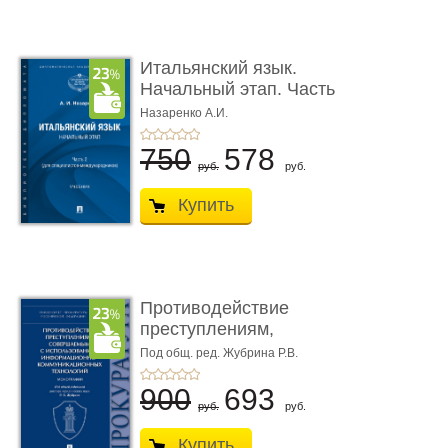
Итальянский язык.
Начальный этап. Часть
2. Учеб� ...
Назаренко А.И.
750
578
руб.
руб.
Купить
Противодействие
преступлениям,
совершаемым с ...
Под общ. ред. Жубрина Р.В.
900
693
руб.
руб.
Купить