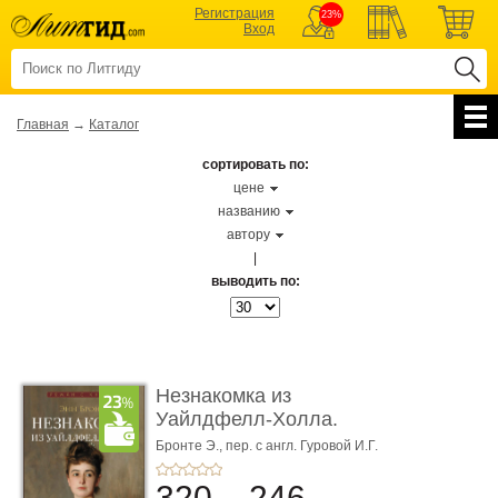
Регистрация
23%
Вход
Главная
→
Каталог
сортировать по:
цене
названию
автору
|
выводить по:
Незнакомка из
Уайлдфелл-Холла.
Роман (Серия «Р� ...
Бронте Э.,
пер. с англ. Гуровой И.Г.
320
246