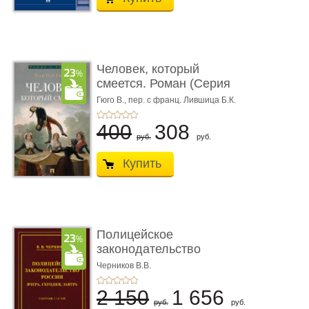
Человек, который
смеется. Роман (Серия
«Роман с ...
Гюго В.,
пер. с франц. Лившица Б.К.
400
308
руб.
руб.
Купить
Полицейское
законодательство
России: вчера, с� ...
Черников В.В.
2 150
1 656
руб.
руб.