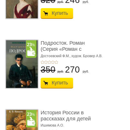
руб.
руб.
Купить
Подросток. Роман
(Серия «Роман с
книгой»)
Достоевский Ф.М.,
худож. Бровер А.В.
350
270
руб.
руб.
Купить
История России в
рассказах для детей
Ишимова А.О.