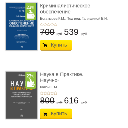
Криминалистическое
обеспечение
медиабезопас� ...
Богатырев К.М.,
Под ред. Галяшиной Е.И.
700
539
руб.
руб.
Купить
Наука в Практике.
Научно-
консультационные (пра
Кочои С.М.
...
800
616
руб.
руб.
Купить