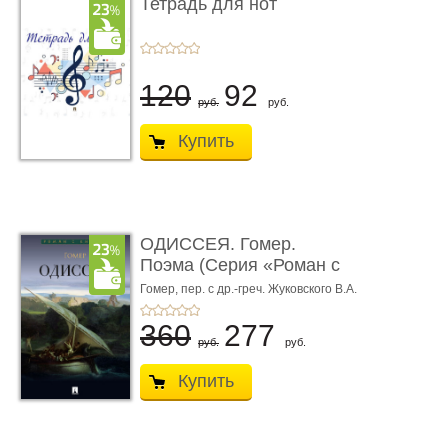
Тетрадь для нот
120
92
руб.
руб.
Купить
ОДИССЕЯ. Гомер.
Поэма (Серия «Роман с
книгой»)
Гомер,
пер. с др.-греч. Жуковского В.А.
360
277
руб.
руб.
Купить