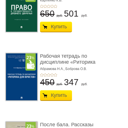
Карпенко К.В.
...
650
501
руб.
руб.
Купить
Рабочая тетрадь по
дисциплине «Риторика
для ю� ...
Абрамова Н.А.,
Боброва О.В.
450
347
руб.
руб.
Купить
После бала. Рассказы