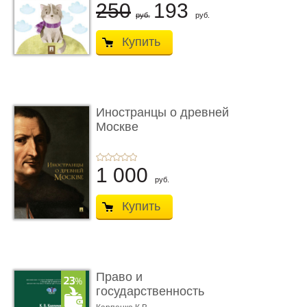
250
193
руб.
руб.
Купить
Иностранцы о древней
Москве
1 000
руб.
Купить
Право и
государственность
Древнего Двуречья. �