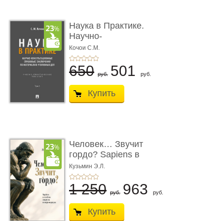
Наука в Практике.
Научно-
консультационные (пра
Кочои С.М.
...
650
501
руб.
руб.
Купить
Человек… Звучит
гордо? Sapiens в
тенётах социума � ...
Кузьмин Э.Л.
1 250
963
руб.
руб.
Купить