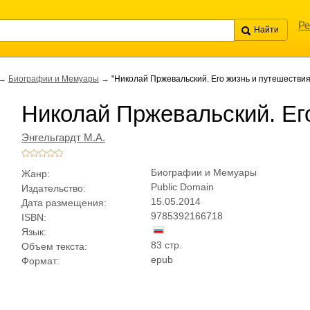
Ре
→
Биографии и Мемуары
→
"Николай Пржевальский. Его жизнь и путешествия
Николай Пржевальский. Ег
Энгельгардт М.А.
Биографии и Мемуары
Жанр:
Public Domain
Издательство:
15.05.2014
Дата размещения:
9785392166718
ISBN:
Язык:
83 стр.
Объем текста:
epub
Формат: