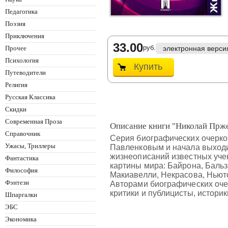
Педагогика
Поэзия
Приключения
33.00
руб.
Прочее
электронная верси
Психология
Купить
Путеводители
Религия
Русская Классика
Скидки
Современная Проза
Описание книги "Николай Прже
Справочник
Серия биографических очерко
Ужасы, Триллеры
Павленковым и начала выходит
жизнеописаний известных уче
Фантастика
картины мира: Байрона, Бальза
Философия
Макиавелли, Некрасова, Ньюто
Фэнтези
Авторами биографических оче
критики и публицисты, истори
Шпаргалки
ЭБС
Экономика