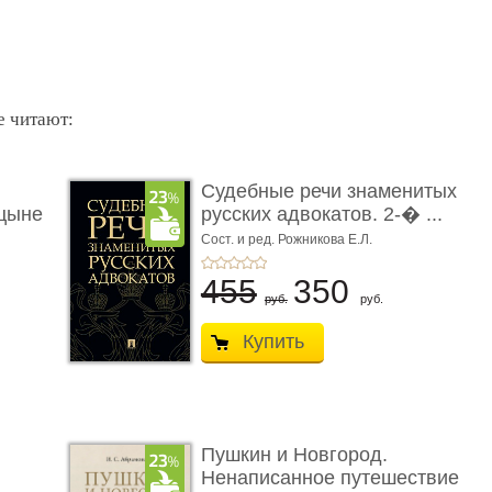
е читают:
Судебные речи знаменитых
цыне
русских адвокатов. 2-� ...
Сост. и ред. Рожникова Е.Л.
455
350
руб.
руб.
Купить
Пушкин и Новгород.
Ненаписанное путешествие