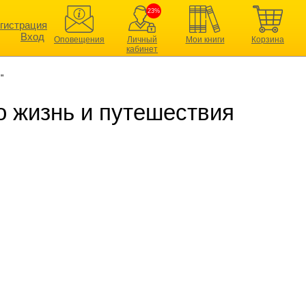
23%
гистрация
Вход
Оповещения
Личный
Мои книги
Корзина
кабинет
"
о жизнь и путешествия