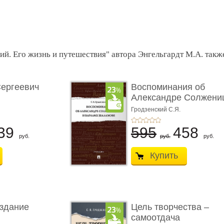
й. Его жизнь и путешествия" автора Энгельгардт М.А. такж
Сергеевич
Воспоминания об
Александре Солжени
анная ...
и Варл ...
Гродзенский С.Я.
39
595
458
руб.
руб.
руб.
Купить
издание
Цель творчества –
самоотдача