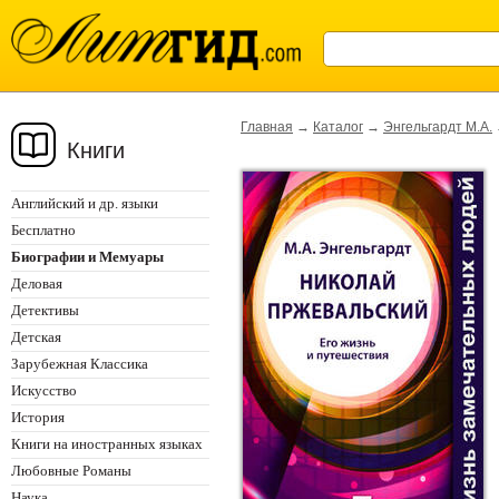
Главная
→
Каталог
→
Энгельгардт М.А.
Книги
Английский и др. языки
Бесплатно
Биографии и Мемуары
Деловая
Детективы
Детская
Зарубежная Классика
Искусство
История
Книги на иностранных языках
Любовные Романы
Наука