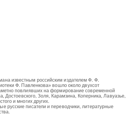
ана известным российским издателем Ф. Ф.
лиотеки Ф. Павленкова» вошло около двухсот
 заметно повлиявших на формирование современной
а, Достоевского, Золя, Карамзина, Коперника, Лавуазье,
того и многих других.
ые русские писатели и переводчики, литературные
ства.