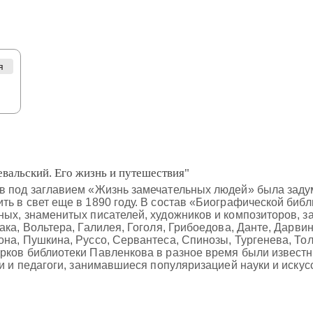
я
вальский. Его жизнь и путешествия"
в под заглавием «Жизнь замечательных людей» была задум
ь в свет еще в 1890 году. В состав «Биографической биб
ных, знаменитых писателей, художников и композиторов,
ка, Вольтера, Галилея, Гоголя, Грибоедова, Данте, Дарвин
на, Пушкина, Руссо, Сервантеса, Спинозы, Тургенева, Толс
рков библиотеки Павленкова в разное время были известн
ки и педагоги, занимавшиеся популяризацией науки и искус