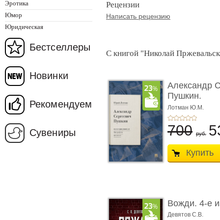
Эротика
Рецензии
Юмор
Написать рецензию
Юридическая
Бестселлеры
С книгой "Николай Пржевальски
Новинки
Александр 
Пушкин.
Рекомендуем
Иллюстриров
Лотман Ю.М.
700
5
Сувениры
руб.
Купить
Вожди. 4-е 
Девятов С.В.