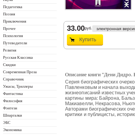
Педагогика
Поэзия
Приключения
33.00
руб.
Прочее
электронная верси
Психология
Купить
Путеводители
Религия
Русская Классика
Скидки
Современная Проза
Описание книги "Дени Дидро. Е
Справочник
Серия биографических очерко
Ужасы, Триллеры
Павленковым и начала выходит
жизнеописаний известных уче
Фантастика
картины мира: Байрона, Бальза
Философия
Макиавелли, Некрасова, Ньюто
Фэнтези
Авторами биографических оче
критики и публицисты, истори
Шпаргалки
ЭБС
Экономика