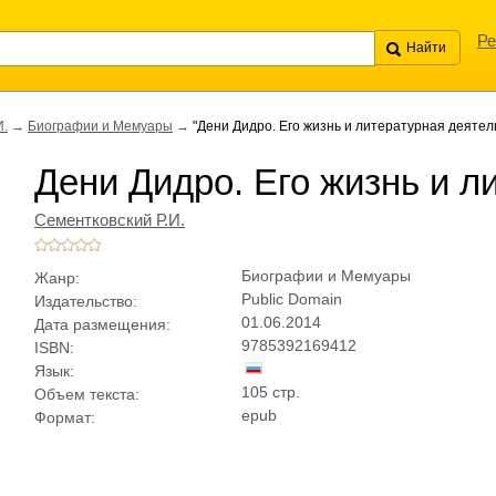
Ре
И.
→
Биографии и Мемуары
→
"Дени Дидро. Его жизнь и литературная деятел
Дени Дидро. Его жизнь и л
Сементковский Р.И.
Биографии и Мемуары
Жанр:
Public Domain
Издательство:
01.06.2014
Дата размещения:
9785392169412
ISBN:
Язык:
105 стр.
Объем текста:
epub
Формат: