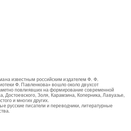
ана известным российским издателем Ф. Ф.
лиотеки Ф. Павленкова» вошло около двухсот
 заметно повлиявших на формирование современной
а, Достоевского, Золя, Карамзина, Коперника, Лавуазье,
того и многих других.
ые русские писатели и переводчики, литературные
ства.