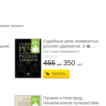
 также читают:
Судебные речи знаменитых
цыне
русских адвокатов. 2-� ...
Сост. и ред. Рожникова Е.Л.
455
350
руб.
руб.
Купить
Пушкин и Новгород.
Ненаписанное путешествие