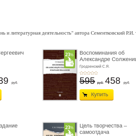
нь и литературная деятельность" автора Сементковский Р.И.
Сергеевич
Воспоминания об
Александре Солжени
анная ...
и Варл ...
Гродзенский С.Я.
39
595
458
руб.
руб.
руб.
Купить
издание
Цель творчества –
самоотдача