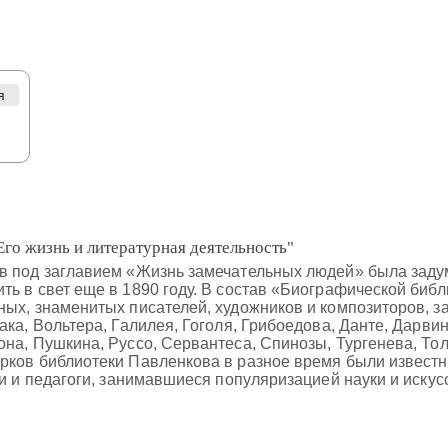
я
го жизнь и литературная деятельность"
в под заглавием «Жизнь замечательных людей» была задум
ь в свет еще в 1890 году. В состав «Биографической биб
ных, знаменитых писателей, художников и композиторов,
ка, Вольтера, Галилея, Гоголя, Грибоедова, Данте, Дарвин
на, Пушкина, Руссо, Сервантеса, Спинозы, Тургенева, Толс
рков библиотеки Павленкова в разное время были известн
ки и педагоги, занимавшиеся популяризацией науки и искус