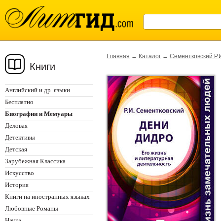
Главная
→
Каталог
→
Сементковский Р.
Книги
Английский и др. языки
Бесплатно
Биографии и Мемуары
Деловая
Детективы
Детская
Зарубежная Классика
Искусство
История
Книги на иностранных языках
Любовные Романы
Наука