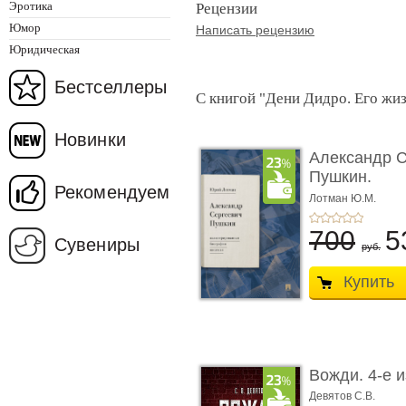
Эротика
Рецензии
Юмор
Написать рецензию
Юридическая
Бестселлеры
С книгой "Дени Дидро. Его жиз
Новинки
Александр 
Пушкин.
Рекомендуем
Иллюстриров
Лотман Ю.М.
700
5
Сувениры
руб.
Купить
Вожди. 4-е 
Девятов С.В.