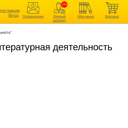
23%
гистрация
Вход
Оповещения
Личный
Мои книги
Корзина
кабинет
ьность"
итературная деятельность