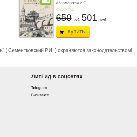
Абрамовская И.С.
650
501
руб.
руб.
Купить
ь" ( Сементковский Р.И. ) охраняются законодательством!
ЛитГид в соцсетях
Telegram
Вконтакте