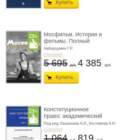
Купить
Мосфильм. История и
фильмы. Полный
иллюстриров ...
Амбарцумян Г.Р.
5 695
4 385
руб.
руб.
Купить
Конституционное
право: академический
курс. То� ...
Под ред. Казанника А.И.,
Костюкова А.Н.
1 064
819