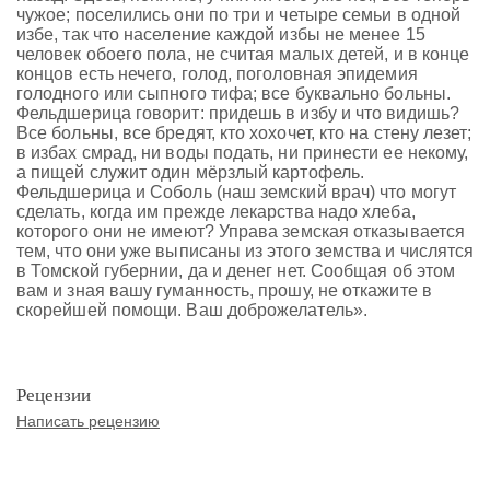
чужое; поселились они по три и четыре семьи в одной
избе, так что население каждой избы не менее 15
человек обоего пола, не считая малых детей, и в конце
концов есть нечего, голод, поголовная эпидемия
голодного или сыпного тифа; все буквально больны.
Фельдшерица говорит: придешь в избу и что видишь?
Все больны, все бредят, кто хохочет, кто на стену лезет;
в избах смрад, ни воды подать, ни принести ее некому,
а пищей служит один мёрзлый картофель.
Фельдшерица и Соболь (наш земский врач) что могут
сделать, когда им прежде лекарства надо хлеба,
которого они не имеют? Управа земская отказывается
тем, что они уже выписаны из этого земства и числятся
в Томской губернии, да и денег нет. Сообщая об этом
вам и зная вашу гуманность, прошу, не откажите в
скорейшей помощи. Ваш доброжелатель».
Рецензии
Написать рецензию