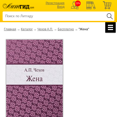
Регистрация
23%
Вход
Главная
→
Каталог
→
Чехов А.П.
→
Бесплатно
→
"Жена"