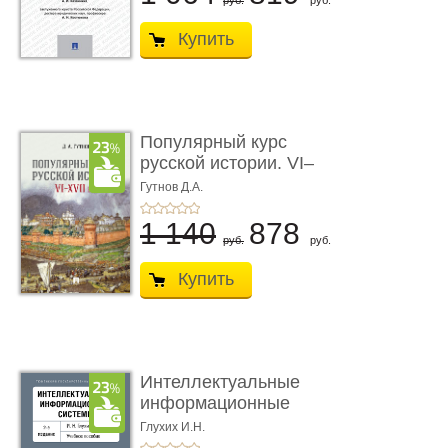
руб.
руб.
Купить
Популярный курс
русской истории. VI–
XVII вв. Учеб ...
Гутнов Д.А.
1 140
878
руб.
руб.
Купить
Интеллектуальные
информационные
системы. 2-е и ...
Глухих И.Н.