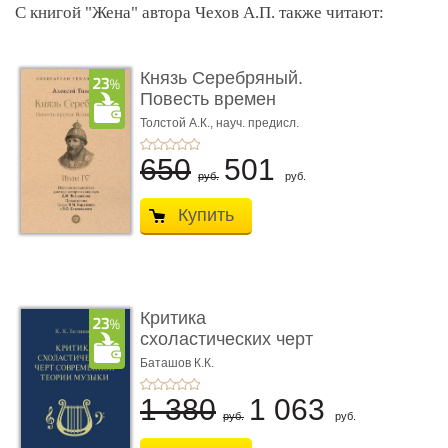
С книгой "Жена" автора Чехов А.П. также читают:
Князь Серебряный.
Повесть времен
Иоанна Грозн� ...
Толстой А.К., науч. предисл.
Володихина Д.М.
650
501
руб.
руб.
Купить
Критика
схоластических черт
современной теор� ...
Баташов К.К.
1 380
1 063
руб.
руб.