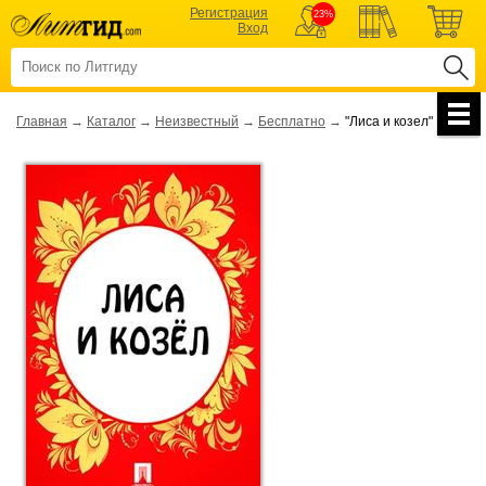
Регистрация
23%
Вход
Главная
→
Каталог
→
Неизвестный
→
Бесплатно
→
"Лиса и козел"