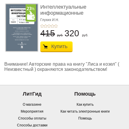
Интеллектуальные
информационные
системы. 2-е и ...
Глухих И.Н.
415
320
руб.
руб.
Купить
Внимание! Авторские права на книгу "Лиса и козел" (
Неизвестный ) охраняются законодательством!
ЛитГид
Помощь
О магазине
Как купить
Мероприятия
Как читать электронные книги
Способы оплаты
Помощь
Способы доставки