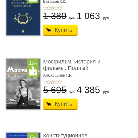
современной теор� ...
Баташов К.К.
1 380
1 063
руб.
руб.
Купить
Мосфильм. История и
фильмы. Полный
иллюстриров ...
Амбарцумян Г.Р.
5 695
4 385
руб.
руб.
Купить
Конституционное