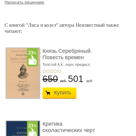
Написать рецензию
С книгой "Лиса и козел" автора Неизвестный также
читают:
Князь Серебряный.
Повесть времен
Иоанна Грозн� ...
Толстой А.К., науч. предисл.
Володихина Д.М.
650
501
руб.
руб.
Купить
Критика
схоластических черт