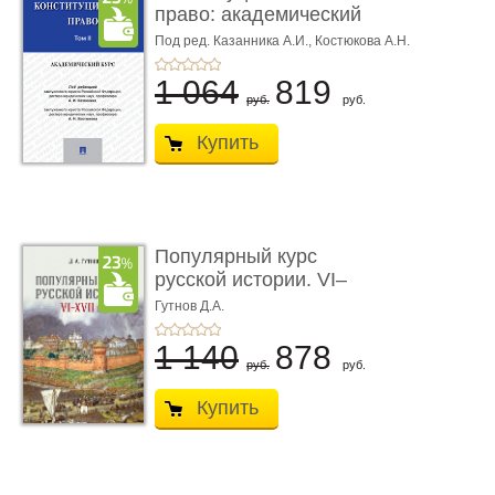
право: академический
курс. То� ...
Под ред. Казанника А.И.,
Костюкова А.Н.
1 064
819
руб.
руб.
Купить
Популярный курс
русской истории. VI–
XVII вв. Учеб ...
Гутнов Д.А.
1 140
878
руб.
руб.
Купить