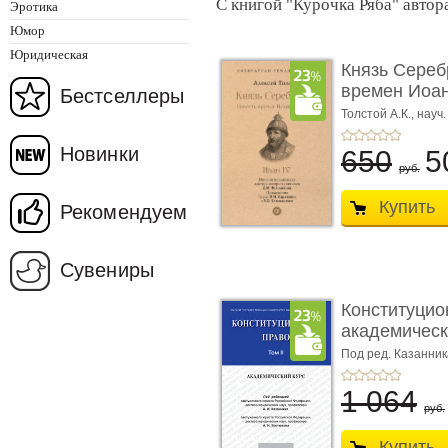
С книгой "Курочка Ряба" автор
Эротика
Юмор
Юридическая
Князь Сереб
времен Иоан
Бестселлеры
Толстой А.К., нау
Д.М.
Новинки
650
5
руб.
Купить
Рекомендуем
Сувениры
Конституцио
академически
Под ред. Казанник
1 064
руб.
Купить