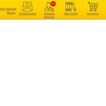
23%
гистрация
Вход
Оповещения
Личный
Мои книги
Корзина
кабинет