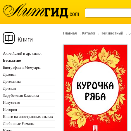
Главная
→
Каталог
→
Неизвестный
→
Б
Книги
Английский и др. языки
Бесплатно
Биографии и Мемуары
Деловая
Детективы
Детская
Зарубежная Классика
Искусство
История
Книги на иностранных языках
Любовные Романы
Наука