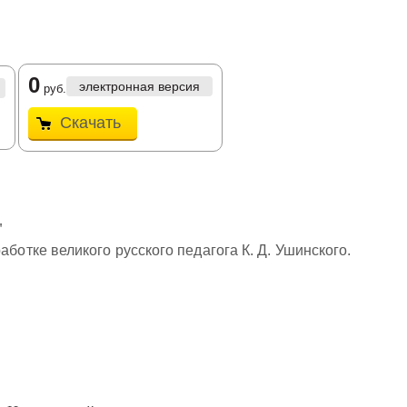
0
электронная версия
руб.
Скачать
"
аботке великого русского педагога К. Д. Ушинского.