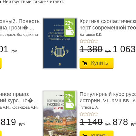
а Неизвестный также читают:
ряный. Повесть
Критика схоластическ
на Грозн� ...
черт современной тео
ч. предисл. Володихина
Баташов К.К.
01
1 380
1 06
руб.
руб.
Купить
нное право:
Популярный курс рус
й курс. То� ...
истории. VI–XVII вв. Уч
а А.И.,
Костюкова А.Н.
Гутнов Д.А.
819
1 140
878
руб.
руб.
руб
Купить