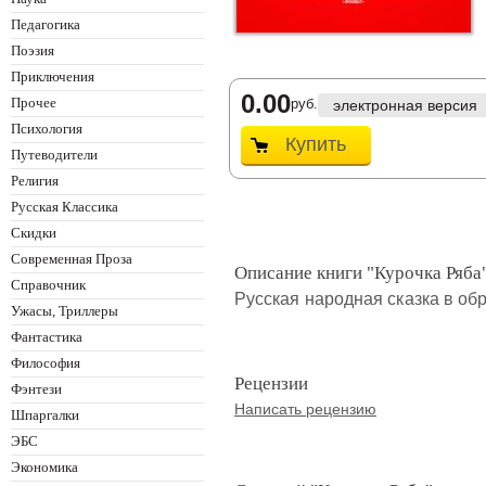
Педагогика
Поэзия
Приключения
0.00
Прочее
руб.
электронная версия
Психология
Купить
Путеводители
Религия
Русская Классика
Скидки
Современная Проза
Описание книги "Курочка Ряба
Справочник
Русская народная сказка в обр
Ужасы, Триллеры
Фантастика
Философия
Рецензии
Фэнтези
Написать рецензию
Шпаргалки
ЭБС
Экономика