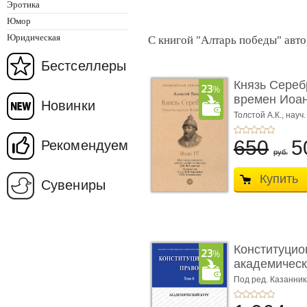
Эротика
Юмор
Юридическая
С книгой "Алтарь победы" авто
Бестселлеры
Князь Сереб
времен Иоан
Новинки
Толстой А.К., нау
Д.М.
650
5
Рекомендуем
руб.
Купить
Сувениры
Конституцио
академически
Под ред. Казанник