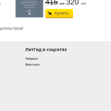
415
320
.
руб.
руб.
Купить
дательством!
ЛитГид в соцсетях
Telegram
Вконтакте