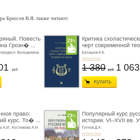
ра Брюсов В.Я. также читают:
ряный. Повесть
Критика схоластическ
на Грозн� ...
черт современной тео
ч. предисл. Володихина
Баташов К.К.
01
1 380
1 06
руб.
руб.
Купить
нное право:
Популярный курс рус
й курс. То� ...
истории. VI–XVII вв. Уч
а А.И.,
Костюкова А.Н.
Гутнов Д.А.