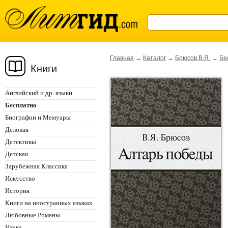
Главная
→
Каталог
→
Брюсов В.Я.
→
Бе
Книги
Английский и др. языки
Бесплатно
Биографии и Мемуары
Деловая
Детективы
Детская
Зарубежная Классика
Искусство
История
Книги на иностранных языках
Любовные Романы
Наука