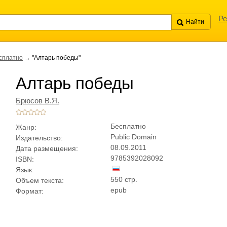
Ре
сплатно
→
"Алтарь победы"
Алтарь победы
Брюсов В.Я.
Бесплатно
Жанр:
Public Domain
Издательство:
08.09.2011
Дата размещения:
9785392028092
ISBN:
Язык:
550 стр.
Объем текста:
epub
Формат: