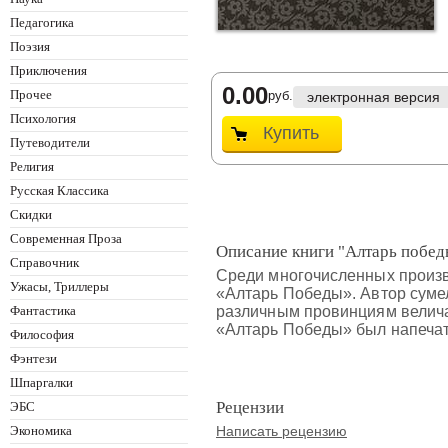
Педагогика
Поэзия
Приключения
0.00
Прочее
руб.
электронная версия
Психология
Купить
Путеводители
Религия
Русская Классика
Скидки
Современная Проза
Описание книги "Алтарь побед
Справочник
Среди многочисленных произв
Ужасы, Триллеры
«Алтарь Победы». Автор суме
Фантастика
различным провинциям велича
«Алтарь Победы» был напечата
Философия
Фэнтези
Шпаргалки
Рецензии
ЭБС
Экономика
Написать рецензию