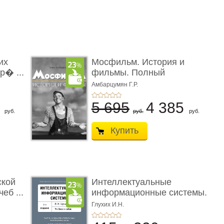
их
Мосфильм. История и
р� ...
фильмы. Полный
иллюстриров ...
Амбарцумян Г.Р.
3
5 695
4 385
руб.
руб.
руб.
Купить
ской
Интеллектуальные
еб ...
информационные системы.
2-е и ...
Глухих И.Н.