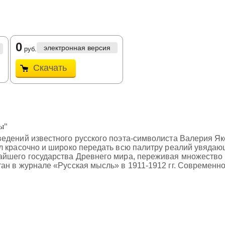
0
электронная версия
руб.
Скачать
ы"
едений известного русского поэта-символиста Валерия Я
л красочно и широко передать всю палитру реалий увяда
йшего государства Древнего мира, переживая множество к
н в журнале «Русская мысль» в 1911-1912 гг. Современно