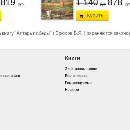
819
1 140
878
руб.
руб.
руб
Купить
 книгу "Алтарь победы" ( Брюсов В.Я. ) охраняются законо
Книги
Электронные книги
ронные книги
Бестселлеры
Рекомендуемые
Новинки