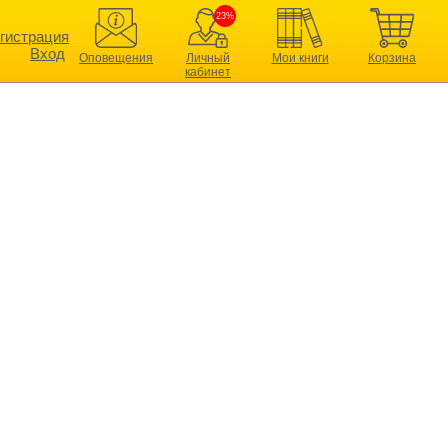
23%
гистрация
Вход
Оповещения
Личный
Мои книги
Корзина
кабинет