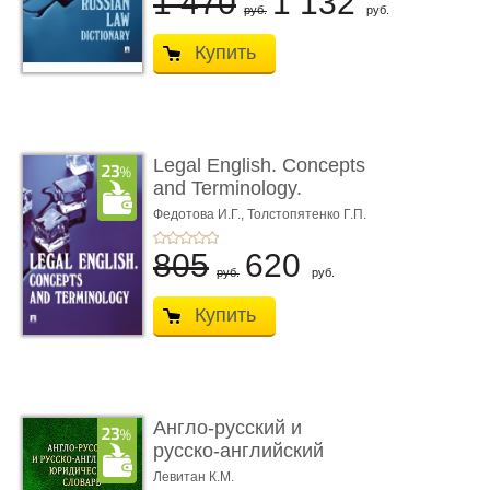
1 470
1 132
руб.
руб.
Купить
Legal English. Concepts
and Terminology.
Учебное пособие
Федотова И.Г.,
Толстопятенко Г.П.
805
620
руб.
руб.
Купить
Англо-русский и
русско-английский
юридический ...
Левитан К.М.