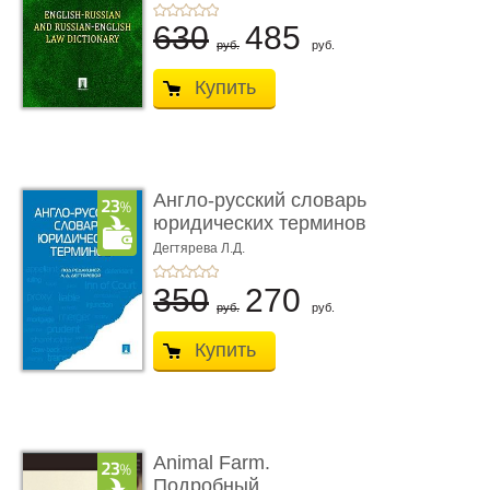
630
485
руб.
руб.
Купить
Англо-русский словарь
юридических терминов
Дегтярева Л.Д.
350
270
руб.
руб.
Купить
Animal Farm.
Подробный