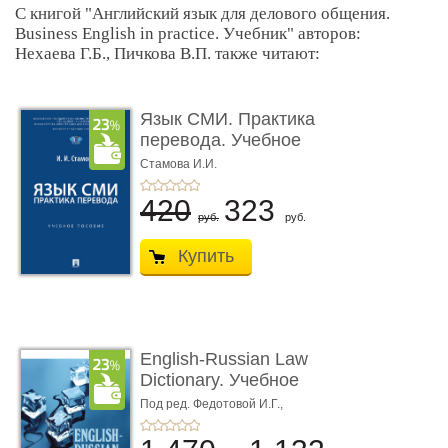
С книгой "Английский язык для делового общения.
Business English in practice. Учебник" авторов:
Нехаева Г.Б., Пичкова В.П. также читают:
Язык СМИ. Практика
перевода. Учебное
пособие
Стамова И.И.
420
323
руб.
руб.
Купить
English-Russian Law
Dictionary. Учебное
пособие
Под ред. Федотовой И.Г.,
Толстопятенко Г.П.