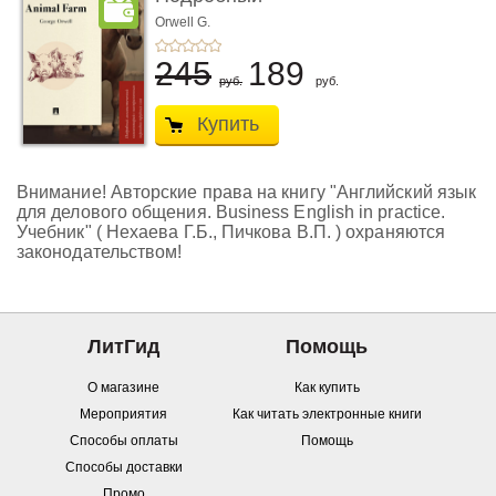
лингвистический
Orwell G.
комментарий ...
245
189
руб.
руб.
Купить
Внимание! Авторские права на книгу "Английский язык
для делового общения. Business English in practice.
Учебник" ( Нехаева Г.Б., Пичкова В.П. ) охраняются
законодательством!
ЛитГид
Помощь
О магазине
Как купить
Мероприятия
Как читать электронные книги
Способы оплаты
Помощь
Способы доставки
Промо