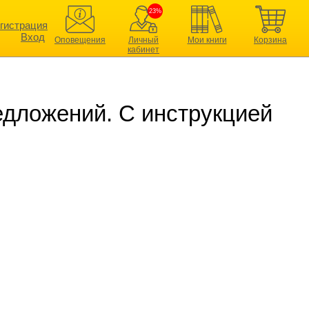
23%
гистрация
Вход
Оповещения
Личный
Мои книги
Корзина
кабинет
едложений. С инструкцией