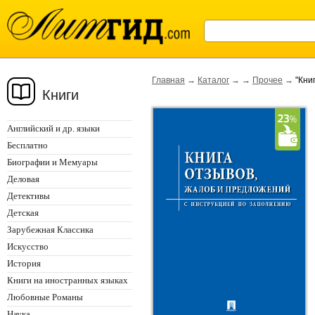
Главная
→
Каталог
→
→
Прочее
→
"Кни
Книги
Английский и др. языки
Бесплатно
Биографии и Мемуары
Деловая
Детективы
Детская
Зарубежная Классика
Искусство
История
Книги на иностранных языках
Любовные Романы
Наука