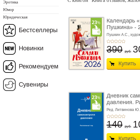
С книгой "Книга отзывов, жал
Эротика
Юмор
Юридическая
Календарь «
Пушкина» - 2
Бестселлеры
Иллюстрации
Пушкин А.С.,
худо
390
3
Новинки
руб.
Купить
Рекомендуем
Сувениры
Дневник сам
давления. Р
� ...
Ред. Литвинова Ю.
Н.А.
140
1
руб.
Купить