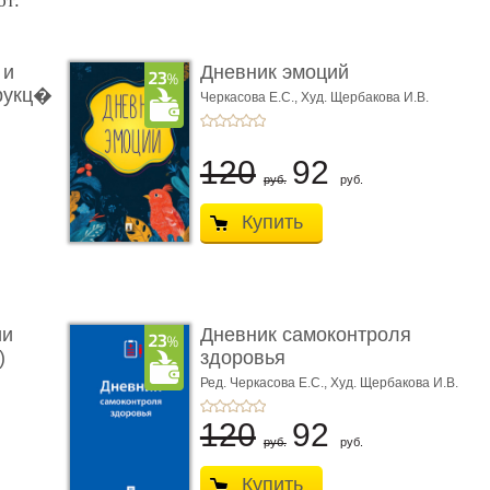
ют:
 и
Дневник эмоций
рукц�
Черкасова Е.С.,
Худ. Щербакова И.В.
120
92
руб.
руб.
Купить
ии
Дневник самоконтроля
)
здоровья
Ред. Черкасова Е.С.,
Худ. Щербакова И.В.
120
92
руб.
руб.
Купить