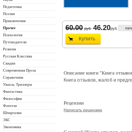
Педагогика
Поэзия
Приключения
60.00
46.20
Прочее
печ
руб.
руб.
Психология
Купить
Путеводители
Религия
Русская Классика
Скидки
Современная Проза
Описание книги "Книга отзыво
Справочник
Книга отзывов, жалоб и предл
Ужасы, Триллеры
Фантастика
Философия
Рецензии
Фэнтези
Написать рецензию
Шпаргалки
ЭБС
Экономика