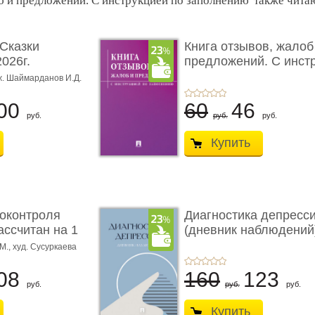
об и предложений. С инструкцией по заполнению"также чита
Сказки
Книга отзывов, жалоб
026г.
предложений. С инст
 ...
...
ж. Шаймарданов И.Д.
00
60
46
руб.
руб.
руб.
Купить
оконтроля
Диагностика депресс
ассчитан на 1
(дневник наблюдений
М.,
худ. Сусуркаева
08
160
123
руб.
руб.
руб.
Купить