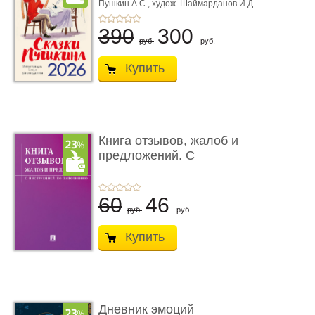
Иллюстрации ...
Пушкин А.С.,
худож. Шаймарданов И.Д.
390
300
руб.
руб.
Купить
Книга отзывов, жалоб и
предложений. С
инструкц� ...
60
46
руб.
руб.
Купить
Дневник эмоций