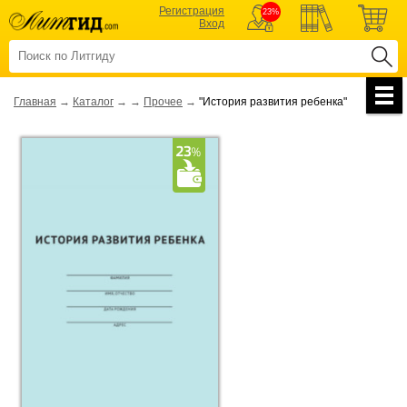
Регистрация
23%
Вход
Главная
→
Каталог
→
→
Прочее
→
"История развития ребенка"