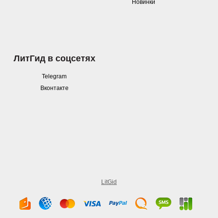
Новинки
ЛитГид в соцсетях
Telegram
Вконтакте
LitGid