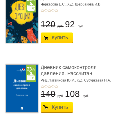
Черкасова Е.С.,
Худ. Щербакова И.В.
120
92
руб.
руб.
Купить
Дневник самоконтроля
давления. Рассчитан
на 1 � ...
Ред. Литвинова Ю.М.,
худ. Сусуркаева Н.А.
140
108
руб.
руб.
Купить