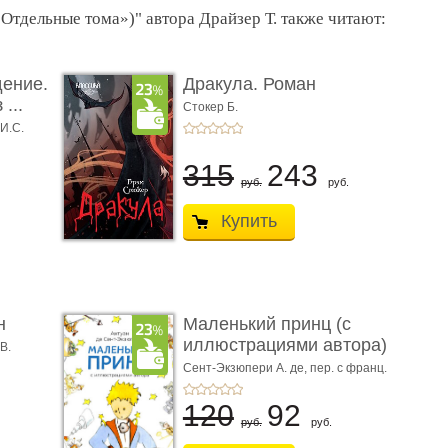
Отдельные тома»)" автора Драйзер Т. также читают:
дение.
Дракула. Роман
...
Стокер Б.
 И.С.
315
243
руб.
руб.
Купить
н
Маленький принц (с
иллюстрациями автора)
В.
Сент-Экзюпери А. де, пер. с франц.
Норы Галь
120
92
руб.
руб.