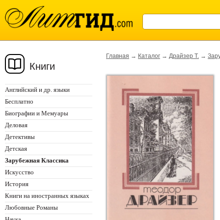
Главная
→
Каталог
→
Драйзер Т.
→
Зар
Книги
Английский и др. языки
Бесплатно
Биографии и Мемуары
Деловая
Детективы
Детская
Зарубежная Классика
Искусство
История
Книги на иностранных языках
Любовные Романы
Наука