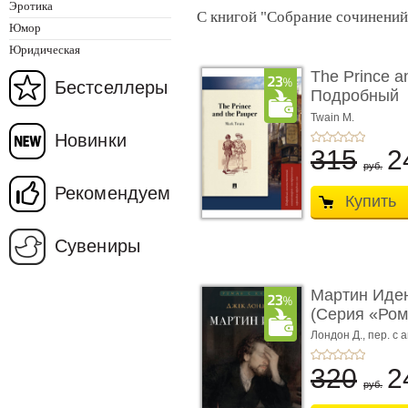
Эротика
С книгой "Собрание сочинений.
Юмор
Юридическая
The Prince a
Бестселлеры
Подробный
лингвистичес
Twain M.
Новинки
315
2
руб.
Рекомендуем
Купить
Сувениры
Мартин Иден
(Серия «Ром
Лондон Д.,
пер. с 
худож. Романова Е
320
2
руб.