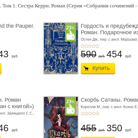
 Том 1. Сестра Керри. Роман (Серия «Собрания сочинений - 
nd the Pauper.
Гордость и предубеж
Роман. Подарочное из 
кий комм ...
Остен Дж., пер. с англ. Маршака
43
590
454
руб.
руб.
руб.
Купить
. Роман
Скорбь Сатаны. Рома
ан с книгой»)
Корелли М.; пер. с англ. Кохно Е.
англ. Заяицкого С.С.,
.А.
46
455
350
руб.
руб.
руб.