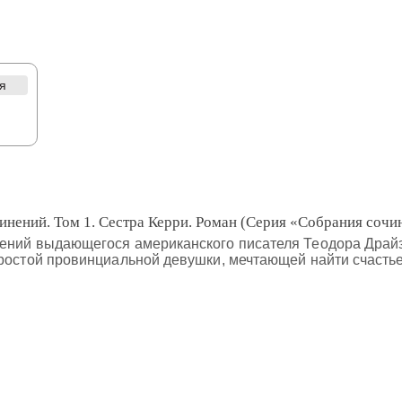
я
инений. Том 1. Сестра Керри. Роман (Серия «Собрания сочи
ний выдающегося американского писателя Теодора Драйзера
ростой провинциальной девушки, мечтающей найти счастье