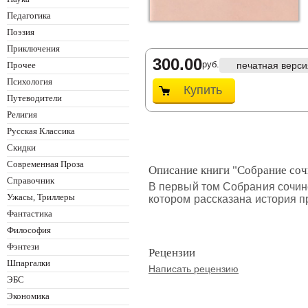
Педагогика
Поэзия
Приключения
300.00
руб.
Прочее
печатная верси
Психология
Купить
Путеводители
Религия
Русская Классика
Скидки
Современная Проза
Описание книги "Собрание соч
Справочник
В первый том Собрания сочине
Ужасы, Триллеры
котором рассказана история п
Фантастика
Философия
Фэнтези
Рецензии
Шпаргалки
Написать рецензию
ЭБС
Экономика