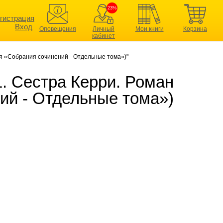
23%
гистрация
Вход
Оповещения
Личный
Мои книги
Корзина
кабинет
ия «Собрания сочинений - Отдельные тома»)"
. Сестра Керри. Роман
ий - Отдельные тома»)