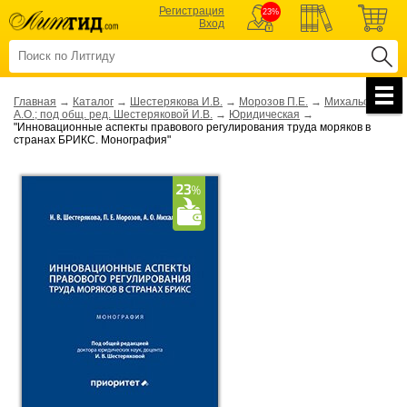
Регистрация
23%
Вход
Главная
→
Каталог
→
Шестерякова И.В.
→
Морозов П.Е.
→
Михальская
А.О.; под общ. ред. Шестеряковой И.В.
→
Юридическая
→
"Инновационные аспекты правового регулирования труда моряков в
странах БРИКС. Монография"