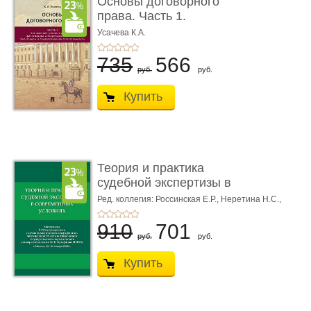
Основы договорного
права. Часть 1.
Становление ...
Усачева К.А.
735
566
руб.
руб.
Купить
Теория и практика
судебной экспертизы в
совре� ...
Ред. коллегия: Россинская Е.Р.,
Неретина Н.С.,
Чернявская М.С.
910
701
руб.
руб.
Купить