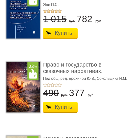
Проблемы квалифик ...
Яни П.С.
1 015
782
руб.
руб.
Купить
Право и государство в
сказочных нарративах.
Мо ...
Под общ. ред. Ерохиной Ю.В.,
Сокольщика И.М.
490
377
руб.
руб.
Купить