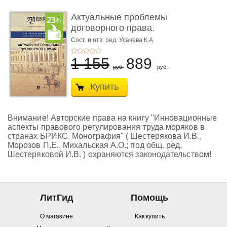
Актуальные проблемы
договорного права.
Выпуск ...
Сост. и отв. ред. Усачева К.А.
1 155
889
руб.
руб.
Купить
Внимание! Авторские права на книгу "Инновационные
аспекты правового регулирования труда моряков в
странах БРИКС. Монография" ( Шестерякова И.В.,
Морозов П.Е., Михальская А.О.; под общ. ред.
Шестеряковой И.В. ) охраняются законодательством!
ЛитГид
Помощь
О магазине
Как купить