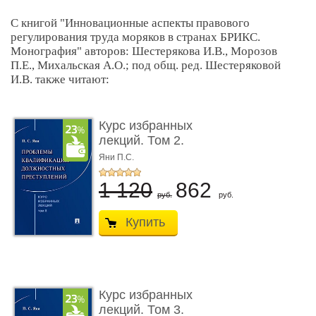
С книгой "Инновационные аспекты правового
регулирования труда моряков в странах БРИКС.
Монография" авторов: Шестерякова И.В., Морозов
П.Е., Михальская А.О.; под общ. ред. Шестеряковой
И.В. также читают:
Курс избранных
лекций. Том 2.
Проблемы квалифик ...
Яни П.С.
1 120
862
руб.
руб.
Купить
Курс избранных
лекций. Том 3.