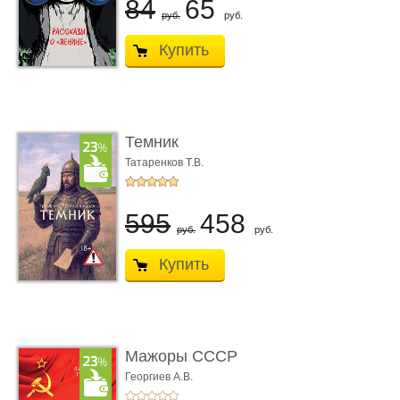
84
65
руб.
руб.
Купить
Темник
Татаренков Т.В.
595
458
руб.
руб.
Купить
Мажоры СССР
Георгиев А.В.