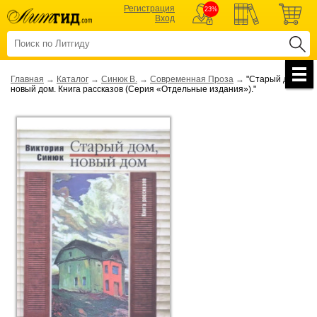
Регистрация
23%
Вход
Главная
→
Каталог
→
Синюк В.
→
Современная Проза
→
"Старый дом,
новый дом. Книга рассказов (Серия «Отдельные издания»)."