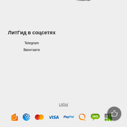
ЛитГид в соцсетях
Telegram
Вконтакте
LitGid