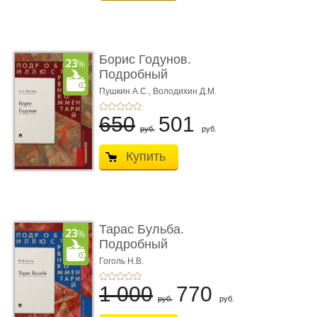
Борис Годунов.
Подробный
иллюстрированный
Пушкин А.С.,
Володихин Д.М.
ком ...
650
501
руб.
руб.
Купить
Тарас Бульба.
Подробный
иллюстрированный
Гоголь Н.В.
комм ...
1 000
770
руб.
руб.