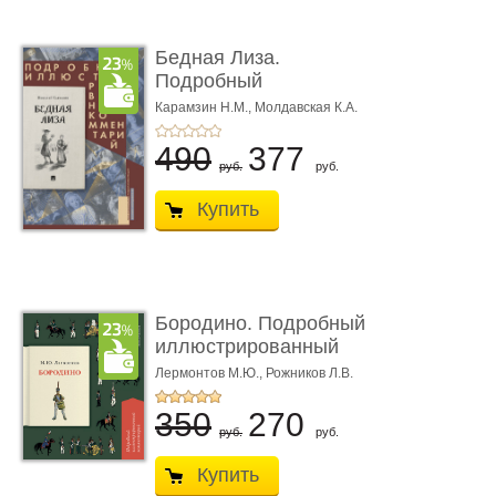
Бедная Лиза.
Подробный
иллюстрированный
Карамзин Н.М.,
Молдавская К.А.
комме ...
490
377
руб.
руб.
Купить
Бородино. Подробный
иллюстрированный
коммент� ...
Лермонтов М.Ю.,
Рожников Л.В.
350
270
руб.
руб.
Купить