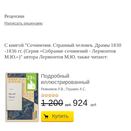
Рецензии
Написать рецензию
С книгой "Сочинения. Странный человек. Драмы 1830
-1836 гг. (Серия «Собрание сочинений - Лермонтов
М.Ю.»)" автора Лермонтов М.Ю. также читают:
Подробный
иллюстрированный
комментарий к ром� ...
Рожников Л.В.; Пушкин А.С.
1 200
924
руб.
руб.
Купить