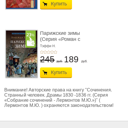
Купить
Парижские зимы
(Серия «Роман с
книгой»)
Тэффи Н.
245
189
руб.
руб.
Купить
Внимание! Авторские права на книгу "Сочинения.
Странный человек. Драмы 1830 -1836 гг. (Серия
«Собрание сочинений - Лермонтов М.Ю.»)" (
Лермонтов М.Ю. ) охраняются законодательством!