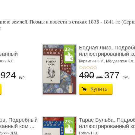
ною землей. Поэмы и повести в стихах 1836 - 1841 гг. (Се
:
Бедная Лиза. Подроб
ванный
иллюстрированный к
 к ром� ...
...
шкин А.С.
Карамзин Н.М.,
Молдавская К.А.
924
490
377
руб.
руб.
руб.
Купить
ов. Подробный
Тарас Бульба. Подро
анный ком ...
иллюстрированный ко
дихин Д.М.
Гоголь Н.В.