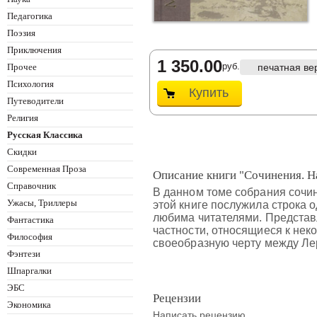
Педагогика
Поэзия
Приключения
1 350.00
руб.
Прочее
печатная ве
Психология
Купить
Путеводители
Религия
Русская Классика
Скидки
Современная Проза
Описание книги "Сочинения. На
Справочник
В данном томе собрания сочин
Ужасы, Триллеры
этой книге послужила строка 
любима читателями. Представ
Фантастика
частности, относящиеся к нек
Философия
своеобразную черту между Ле
Фэнтези
Шпаргалки
ЭБС
Рецензии
Экономика
Написать рецензию