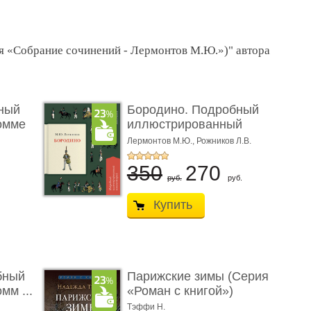
рия «Собрание сочинений - Лермонтов М.Ю.»)" автора
ный
Бородино. Подробный
омме
иллюстрированный
коммент� ...
Лермонтов М.Ю.,
Рожников Л.В.
350
270
руб.
руб.
Купить
бный
Парижские зимы (Серия
мм ...
«Роман с книгой»)
Тэффи Н.