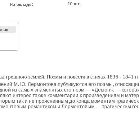
10 шт.
На складе:
рсия
д грешною землей. Поэмы и повести в стихах 1836 - 1841 г
ений М. Ю. Лермонтова публикуются его поэмы, относящие
одной из самых знаменитых его поэм — «Демон», — которая
ляют интерес также комментарии к произведениям и матер
оторым так и не проясненным до конца моментам трагичес
рмонтовым-романтиком и Лермонтовым — трагическим ген