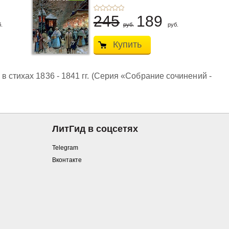
245
189
.
руб.
руб.
Купить
 стихах 1836 - 1841 гг. (Серия «Собрание сочинений -
ЛитГид в соцсетях
Telegram
Вконтакте