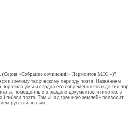
г. (Серия «Собрание сочинений - Лермонтов М.Ю.»)"
ся к зрелому творческому периоду поэта. Названием
 поразила умы и сердца его современников и до сих пор
иалы, помещенные в разделе документов и гипотез, в
кой гибели поэта. Том «Над грешною землей» подводит
ием русской поэзии.