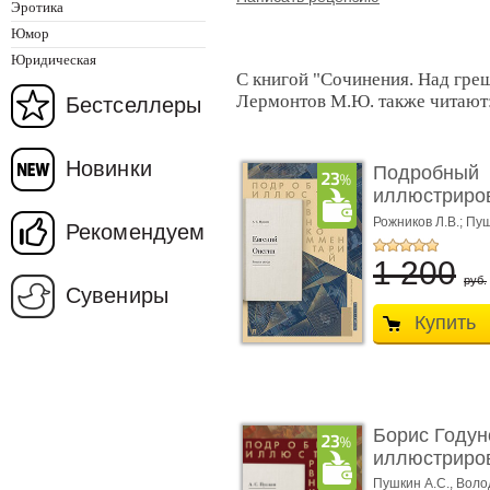
Эротика
Юмор
Юридическая
С книгой "Сочинения. Над греш
Лермонтов М.Ю. также читают
Бестселлеры
Новинки
Подробный
иллюстриро
комментарий
Рожников Л.В.; Пу
Рекомендуем
1 200
руб.
Сувениры
Купить
Борис Годун
иллюстриров
Пушкин А.С.,
Воло