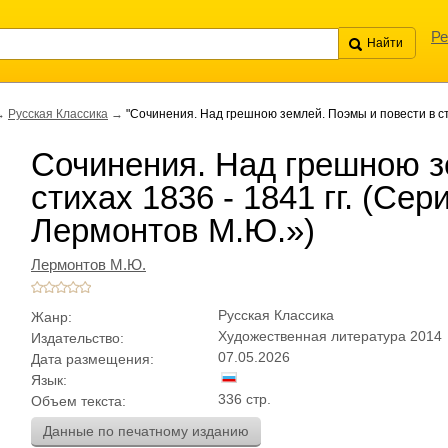
Ре
→
Русская Классика
→
"Сочинения. Над грешною землей. Поэмы и повести в ст
Сочинения. Над грешною з
стихах 1836 - 1841 гг. (Се
Лермонтов М.Ю.»)
Лермонтов М.Ю.
Русская Классика
Жанр:
Художественная литература 2014
Издательство:
07.05.2026
Дата размещения:
Язык:
336 стр.
Объем текста:
Данные по печатному изданию