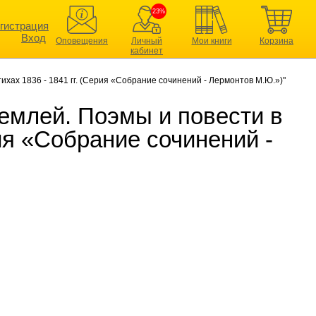
23%
гистрация
Вход
Оповещения
Личный
Мои книги
Корзина
кабинет
ихах 1836 - 1841 гг. (Серия «Собрание сочинений - Лермонтов М.Ю.»)"
емлей. Поэмы и повести в
рия «Собрание сочинений -