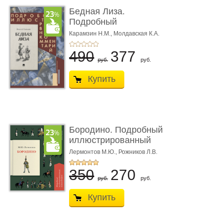
Бедная Лиза.
Подробный
иллюстрированный
Карамзин Н.М.,
Молдавская К.А.
комме ...
490
377
руб.
руб.
Купить
Бородино. Подробный
иллюстрированный
коммент� ...
Лермонтов М.Ю.,
Рожников Л.В.
350
270
руб.
руб.
Купить