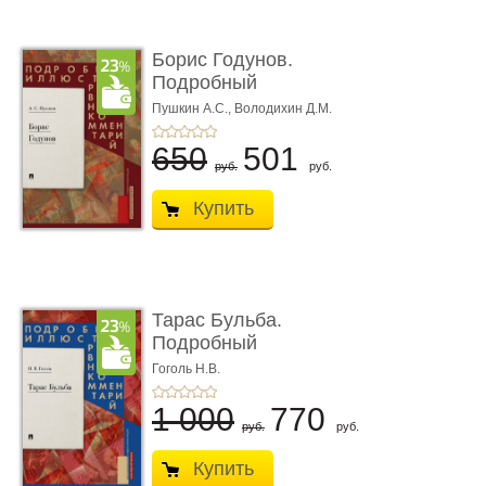
Борис Годунов.
Подробный
иллюстрированный
Пушкин А.С.,
Володихин Д.М.
ком ...
650
501
руб.
руб.
Купить
Тарас Бульба.
Подробный
иллюстрированный
Гоголь Н.В.
комм ...
1 000
770
руб.
руб.
Купить