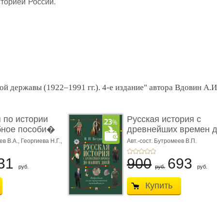
торией России.
ой державы (1922–1991 гг.). 4-е издание" автора Вдовин А.И
 по истории
Русская история с
бное пособи�
древнейших времен 
наших д ...
ев В.А.,
Георгиева Н.Г.,
Авт.-сост. Бутромеев В.П.
31
900
693
руб.
руб.
руб.
Купить