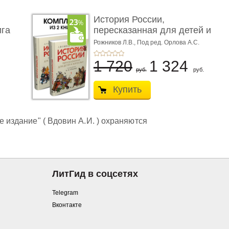
История России,
ига
пересказанная для детей и
взро ...
Рожников Л.В.,
Под ред. Орлова А.С.
1 720
1 324
руб.
руб.
Купить
е издание" ( Вдовин А.И. ) охраняются
ЛитГид в соцсетях
Telegram
Вконтакте