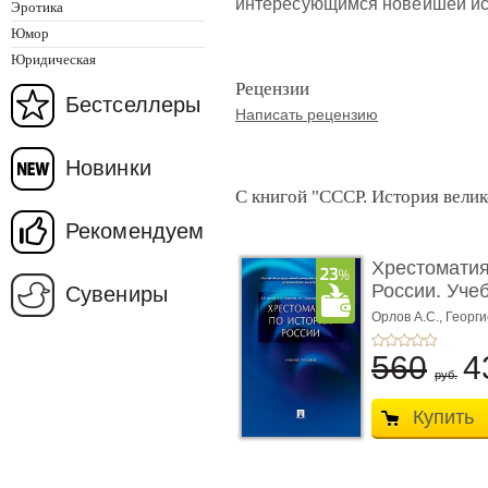
интересующимся новейшей ис
Эротика
Юмор
Юридическая
Рецензии
Бестселлеры
Написать рецензию
Новинки
С книгой "СССР. История велик
Рекомендуем
Хрестоматия
России. Уче
Сувениры
...
Орлов А.С.,
Георги
Сивохина Т.А.
560
4
руб.
Купить