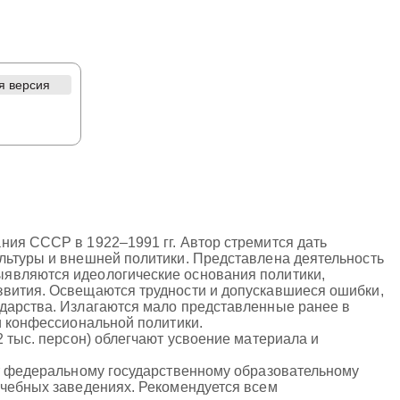
я версия
ния СССР в 1922–1991 гг. Автор стремится дать
льтуры и внешней политики. Представлена деятельность
ыявляются идеологические основания политики,
звития. Освещаются трудности и допускавшиеся ошибки,
ударства. Излагаются мало представленные ранее в
и конфессиональной политики.
2 тыс. персон) облегчают усвоение материала и
ет федеральному государственному образовательному
учебных заведениях. Рекомендуется всем