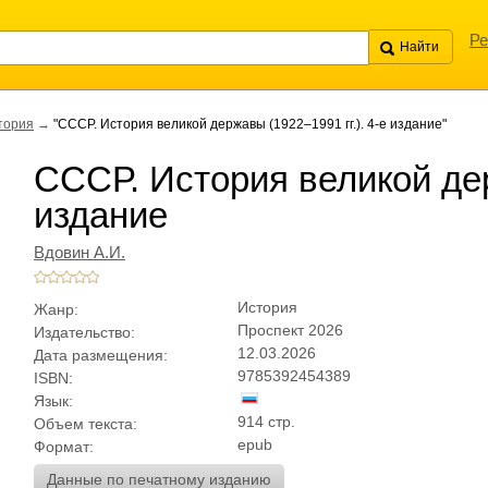
Ре
тория
→
"СССР. История великой державы (1922–1991 гг.). 4-е издание"
СССР. История великой дер
издание
Вдовин А.И.
История
Жанр:
Проспект 2026
Издательство:
12.03.2026
Дата размещения:
9785392454389
ISBN:
Язык:
914 стр.
Объем текста:
epub
Формат:
Данные по печатному изданию