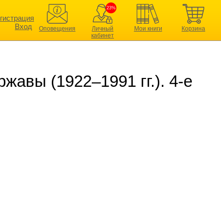
23%
гистрация
Вход
Оповещения
Личный
Мои книги
Корзина
кабинет
жавы (1922–1991 гг.). 4-е