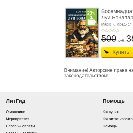
Восемнадца
Луи Бонапар
Маркс К.,
предисл.
500
3
руб.
Купить
Внимание! Авторские права на 
законодательством!
ЛитГид
Помощь
О магазине
Как купить
Мероприятия
Как читать элект
Способы оплаты
Помощь