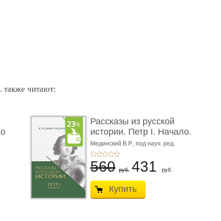
. также читают:
Рассказы из русской
до
истории. Петр I. Начало.
Кни ...
Мединский В.Р.,
под науч. ред.
Никифорова Ю.А.
560
431
руб.
руб.
Купить