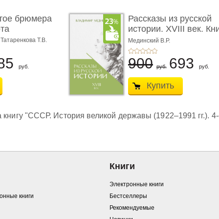
тое брюмера
Рассказы из русской
та
истории. XVIII век. Кн
пер� ...
 Татаренкова Т.В.
Мединский В.Р.
85
900
693
руб.
руб.
руб.
Купить
книгу "СССР. История великой державы (1922–1991 гг.). 4-
Книги
Электронные книги
ронные книги
Бестселлеры
Рекомендуемые