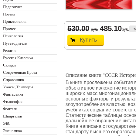
Педагогика
Поэзия
Приключения
630.00
485.10
Прочее
э
руб.
руб.
Психология
Купить
Путеводители
Религия
Русская Классика
Скидки
Современная Проза
Описание книги "СССР. История
Справочник
В книге прослежены события в
Ужасы, Триллеры
объективное изложение истори
широких масс многонациональ
Фантастика
основные факторы и результа
Философия
злоупотребления властью, во
Фэнтези
учебниках создание советског
Статистические таблицы основ
Шпаргалки
дальнейшее обращение читате
ЭБС
Книга написана с государстве
Экономика
стандарту высшего образовани