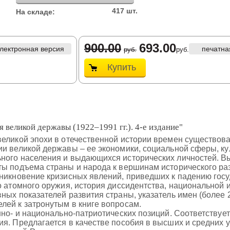
417 шт.
На складе:
900.00
693.00
лектронная версия
печатна
руб.
руб.
Купить
 великой державы (1922–1991 гг.). 4-е издание"
еликой эпохи в отечественной истории времен существова
и великой державы – ее экономики, социальной сферы, ку
ного населения и выдающихся исторических личностей. В
ты подъема страны и народа к вершинам исторического ра
зникновение кризисных явлений, приведших к падению гос
о атомного оружия, история диссидентства, национальной 
ных показателей развития страны, указатель имен (более 
лей к затронутым в книге вопросам.
нно- и национально-патриотических позиций. Соответству
я. Предлагается в качестве пособия в высших и средних 