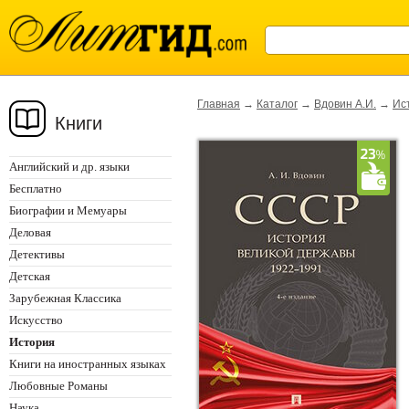
Главная
→
Каталог
→
Вдовин А.И.
→
Ис
Книги
Английский и др. языки
Бесплатно
Биографии и Мемуары
Деловая
Детективы
Детская
Зарубежная Классика
Искусство
История
Книги на иностранных языках
Любовные Романы
Наука