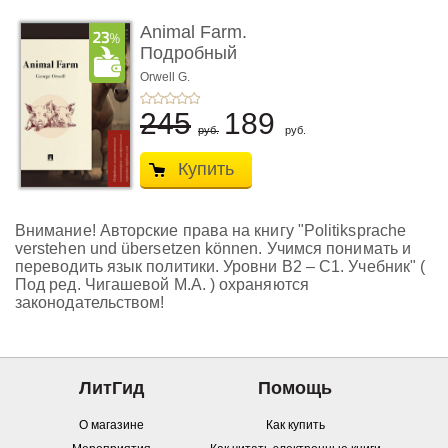
Animal Farm.
Подробный
лингвистический
Orwell G.
комментарий ...
245
189
руб.
руб.
Купить
Внимание! Авторские права на книгу "Politiksprache
verstehen und übersetzen können. Учимся понимать и
переводить язык политики. Уровни В2 – С1. Учебник" (
Под ред. Чигашевой М.А. ) охраняются
законодательством!
ЛитГид
Помощь
О магазине
Как купить