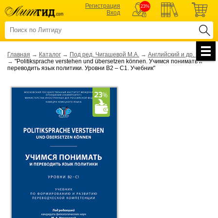
Регистрация
23%
Вход
Главная
→
Каталог
→
Под ред. Чигашевой М.А.
→
Английский и др. языки
→
"Politiksprache verstehen und übersetzen können. Учимся понимать и
переводить язык политики. Уровни В2 – С1. Учебник"