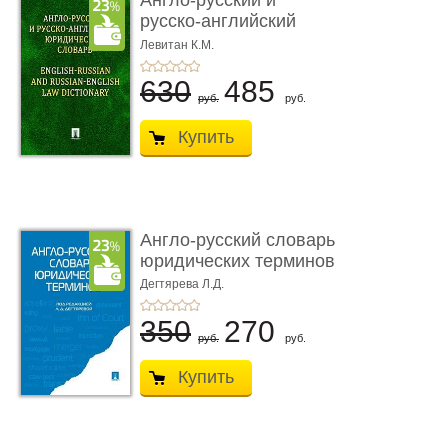
Англо-русский и
русско-английский
юридический ...
Левитан К.М.
630
485
руб.
руб.
Купить
Англо-русский словарь
юридических терминов
Дегтярева Л.Д.
350
270
руб.
руб.
Купить