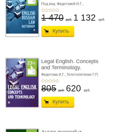
пособие
Под ред. Федотовой И.Г.,
Толстопятенко Г.П.
1 470
1 132
руб.
руб.
Купить
Legal English. Concepts
and Terminology.
Учебное пособие
Федотова И.Г.,
Толстопятенко Г.П.
805
620
руб.
руб.
Купить