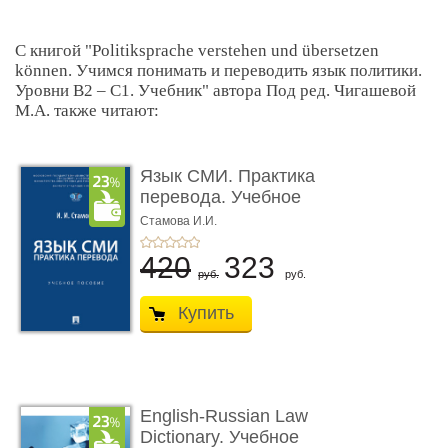
С книгой "Politiksprache verstehen und übersetzen
können. Учимся понимать и переводить язык политики.
Уровни В2 – С1. Учебник" автора Под ред. Чигашевой
М.А. также читают:
Язык СМИ. Практика
перевода. Учебное
пособие
Стамова И.И.
420
323
руб.
руб.
Купить
English-Russian Law
Dictionary. Учебное