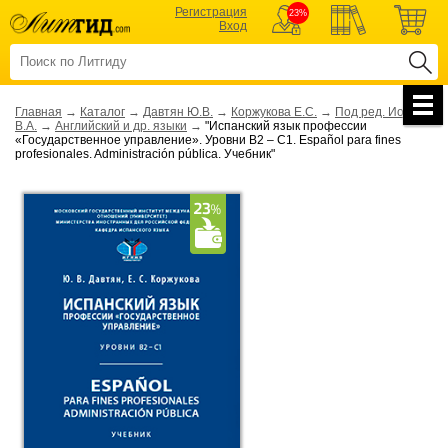
Регистрация
23%
Вход
Главная
→
Каталог
→
Давтян Ю.В.
→
Коржукова Е.С.
→
Под ред. Иовенко
В.А.
→
Английский и др. языки
→
"Испанский язык профессии
«Государственное управление». Уровни В2 – С1. Español para fines
profesionales. Administración pública. Учебник"