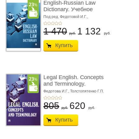
English-Russian Law
Dictionary. Учебное
пособие
Под ред. Федотовой И.Г.,
Толстопятенко Г.П.
1 470
1 132
руб.
руб.
Купить
Legal English. Concepts
and Terminology.
Учебное пособие
Федотова И.Г.,
Толстопятенко Г.П.
805
620
руб.
руб.
Купить