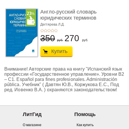
Англо-русский словарь
юридических терминов
Дегтярева Л.Д.
350
270
руб.
руб.
Купить
Внимание! Авторские права на книгу "Испанский язык
профессии «Государственное управление». Уровни В2
– С1. Español para fines profesionales. Administración
pública. Учебник" ( Давтян Ю.В., Коржукова Е.С., Под
ред. Иовенко В.А. ) охраняются законодательством!
ЛитГид
Помощь
О магазине
Как купить