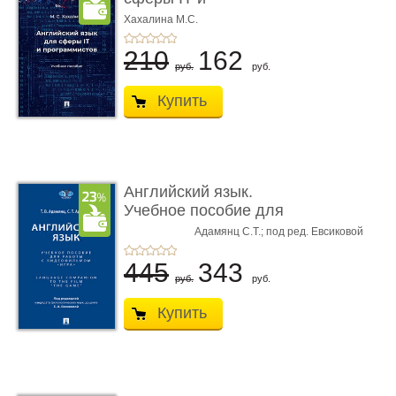
программистов. У� ...
Хахалина М.С.
210
162
руб.
руб.
Купить
Английский язык.
Учебное пособие для
работы с � ...
Адамянц С.Т.; под ред. Евсиковой
Адамянц Т.В.,
Е.А.
445
343
руб.
руб.
Купить