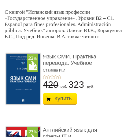
С книгой "Испанский язык профессии
«Государственное управление». Уровни В2 – С1.
Español para fines profesionales. Administración
pública. Учебник" авторов: Давтян Ю.В., Коржукова
Е.С., Под ред. Иовенко В.А. также читают:
Язык СМИ. Практика
перевода. Учебное
пособие
Стамова И.И.
420
323
руб.
руб.
Купить
Английский язык для
сферы IT и