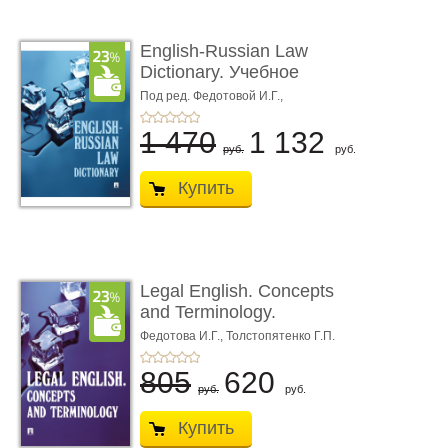
English-Russian Law
Dictionary. Учебное
пособие
Под ред. Федотовой И.Г.,
Толстопятенко Г.П.
1 470
1 132
руб.
руб.
Купить
Legal English. Concepts
and Terminology.
Учебное пособие
Федотова И.Г.,
Толстопятенко Г.П.
805
620
руб.
руб.
Купить