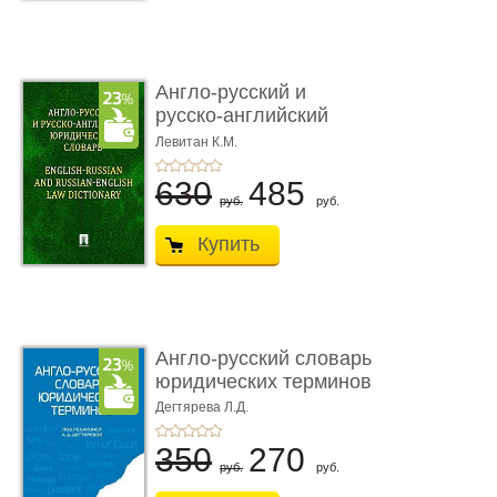
Англо-русский и
русско-английский
юридический ...
Левитан К.М.
630
485
руб.
руб.
Купить
Англо-русский словарь
юридических терминов
Дегтярева Л.Д.
350
270
руб.
руб.