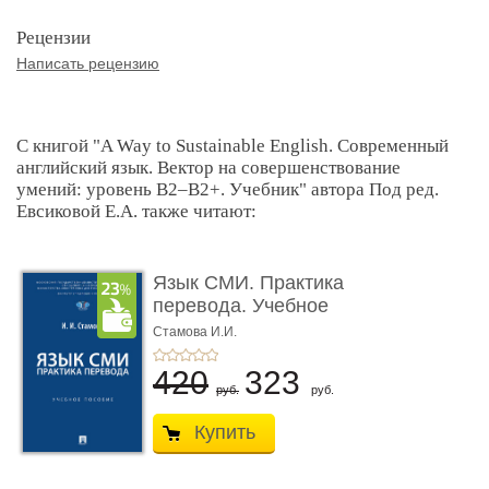
Рецензии
Написать рецензию
С книгой "A Way to Sustainable English. Современный
английский язык. Вектор на совершенствование
умений: уровень B2–B2+. Учебник" автора Под ред.
Евсиковой Е.А. также читают:
Язык СМИ. Практика
перевода. Учебное
пособие
Стамова И.И.
420
323
руб.
руб.
Купить