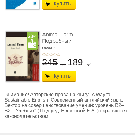
Купить
Animal Farm.
Подробный
лингвистический
Orwell G.
комментарий ...
245
189
руб.
руб.
Купить
Внимание! Авторские права на книгу "A Way to
Sustainable English. Современный английский язык.
Вектор на совершенствование умений: уровень B2–
B2+. Учебник" ( Под ред. Евсиковой Е.А. ) охраняются
законодательством!