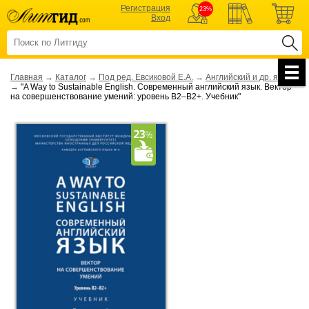
Регистрация
23%
Вход
Главная
→
Каталог
→
Под ред. Евсиковой Е.А.
→
Английский и др. языки
→
"A Way to Sustainable English. Современный английский язык. Вектор
на совершенствование умений: уровень B2–B2+. Учебник"