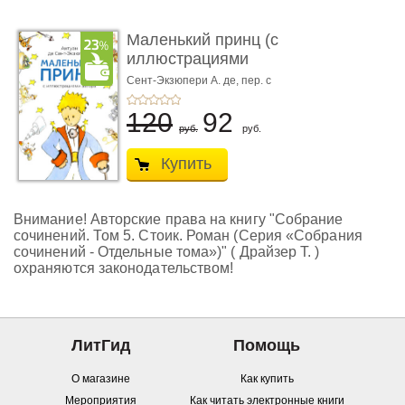
Маленький принц (с
иллюстрациями
автора)
Сент-Экзюпери А. де, пер. с
франц. Норы Галь
120
92
руб.
руб.
Купить
Внимание! Авторские права на книгу "Собрание
сочинений. Том 5. Стоик. Роман (Серия «Собрания
сочинений - Отдельные тома»)" ( Драйзер Т. )
охраняются законодательством!
ЛитГид
Помощь
О магазине
Как купить
Мероприятия
Как читать электронные книги