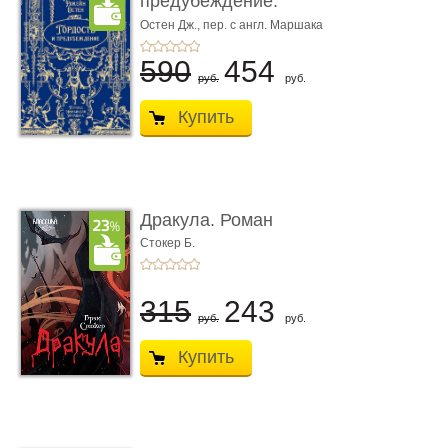
предубеждение.
Роман. Подарочное из
Остен Дж., пер. с англ. Маршака
И.С.
...
590
454
руб.
руб.
Купить
Дракула. Роман
Стокер Б.
315
243
руб.
руб.
Купить