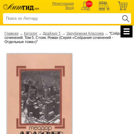
Регистрация
23%
Вход
Главная
→
Каталог
→
Драйзер Т.
→
Зарубежная Классика
→
"Собрание
сочинений. Том 5. Стоик. Роман (Серия «Собрания сочинений -
Отдельные тома»)"