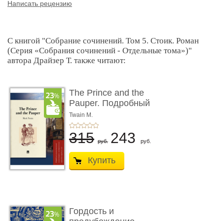
Написать рецензию
С книгой "Собрание сочинений. Том 5. Стоик. Роман
(Серия «Собрания сочинений - Отдельные тома»)"
автора Драйзер Т. также читают:
The Prince and the
Pauper. Подробный
лингвистический комм
Twain M.
...
315
243
руб.
руб.
Купить
Гордость и