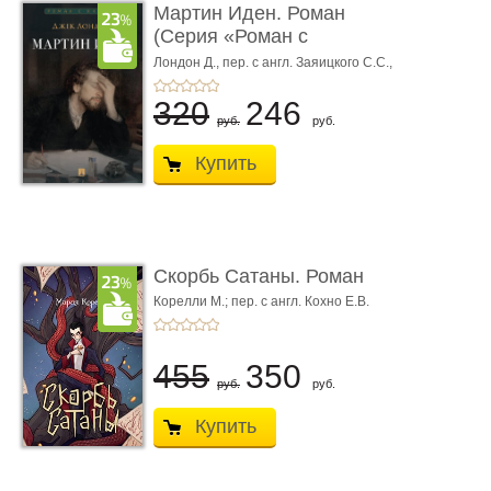
Мартин Иден. Роман
(Серия «Роман с
книгой»)
Лондон Д.,
пер. с англ. Заяицкого С.С.,
худож. Романова Е.А.
320
246
руб.
руб.
Купить
Скорбь Сатаны. Роман
Корелли М.; пер. с англ. Кохно Е.В.
455
350
руб.
руб.
Купить