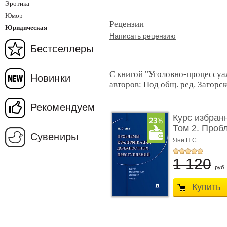
Эротика
Юмор
Рецензии
Юридическая
Написать рецензию
Бестселлеры
С книгой "Уголовно-процессуал
Новинки
авторов: Под общ. ред. Загорск
Рекомендуем
Курс избран
Том 2. Проб
Сувениры
...
Яни П.С.
1 120
руб.
Купить