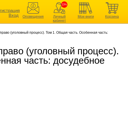
23%
гистрация
Вход
Оповещения
Личный
Мои книги
Корзина
кабинет
право (уголовный процесс). Том 1. Общая часть. Особенная часть:
раво (уголовный процесс).
нная часть: досудебное