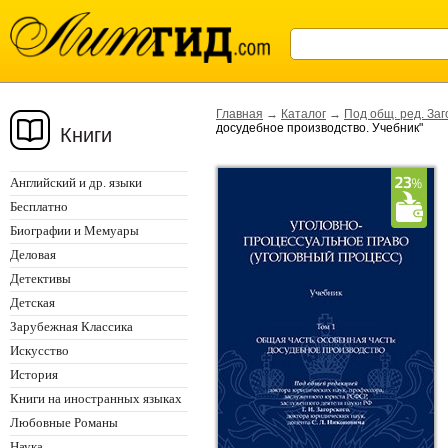
Главная
→
Каталог
→
Под общ. ред. Заг
досудебное производство. Учебник"
Книги
Английский и др. языки
Бесплатно
Биографии и Мемуары
Деловая
Детективы
Детская
Зарубежная Классика
Искусство
История
Книги на иностранных языках
Любовные Романы
Наука