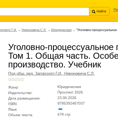
Ре
орского Г.И.
→
Никоновича С.Л.
→
Юридическая
→
"Уголовно-процессуальное 
Уголовно-процессуальное п
Том 1. Общая часть. Особе
производство. Учебник
Под общ. ред. Загорского Г.И.,
Никоновича С.Л.
Юридическая
Жанр:
Проспект 2026
Издательство:
23.06.2026
Дата размещения:
9785392467037
ISBN:
Язык:
478 стр.
Объем текста: