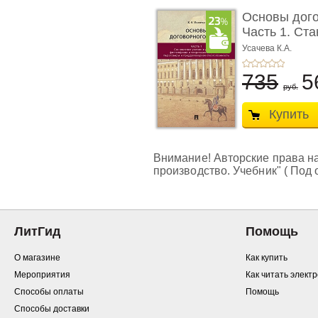
Основы дого
Часть 1. Ста
Усачева К.А.
735
5
руб.
Купить
Внимание! Авторские права на
производство. Учебник" ( Под 
ЛитГид
Помощь
О магазине
Как купить
Мероприятия
Как читать элект
Способы оплаты
Помощь
Способы доставки