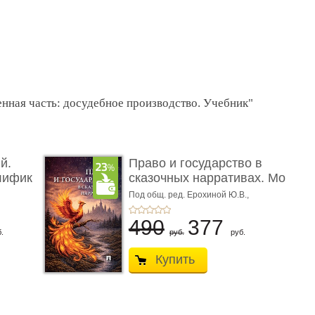
енная часть: досудебное производство. Учебник"
й.
Право и государство в
лифик
сказочных нарративах. Мо
...
Под общ. ред. Ерохиной Ю.В.,
Сокольщика И.М.
490
377
.
руб.
руб.
Купить