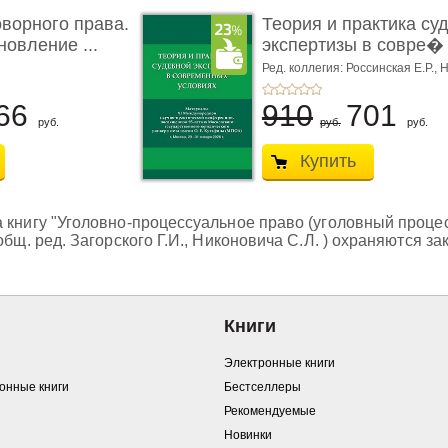
ворного права.
Теория и практика су
новление ...
экспертизы в совре� .
Ред. коллегия: Россинская Е.Р.,
Н
Н.С.,
Чернявская М.С.
66
910
701
руб.
руб.
руб.
Купить
 книгу "Уголовно-процессуальное право (уголовный процесс
общ. ред. Загорского Г.И., Никоновича С.Л. ) охраняются з
Книги
Электронные книги
ронные книги
Бестселлеры
Рекомендуемые
Новинки