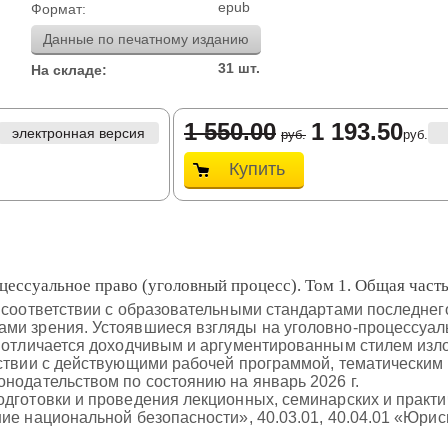
epub
Формат:
Данные по печатному изданию
31 шт.
На складе:
1 550.00
1 193.50
электронная версия
руб.
руб.
Купить
ессуальное право (уголовный процесс). Том 1. Общая часть
 соответствии с образовательными стандартами последнего
ми зрения. Устоявшиеся взгляды на уголовно-процессуа
а отличается доходчивым и аргументированным стилем изл
тствии с действующими рабочей программой, тематическим
нодательством по состоянию на январь 2026 г.
одготовки и проведения лекционных, семинарских и практ
ие национальной безопасности», 40.03.01, 40.04.01 «Юрис