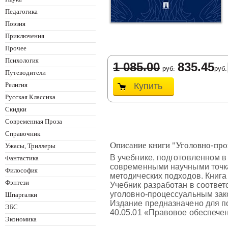
Педагогика
Поэзия
Приключения
Прочее
Психология
1 085.00
835.45
руб.
руб.
Путеводители
Религия
Купить
Русская Классика
Скидки
Современная Проза
Справочник
Описание книги "Уголовно-проц
Ужасы, Триллеры
В учебнике, подготовленном в
Фантастика
современными научными точка
Философия
методических подходов. Книг
Фэнтези
Учебник разработан в соотве
уголовно-процессуальным зако
Шпаргалки
Издание предназначено для п
ЭБС
40.05.01 «Правовое обеспечен
Экономика