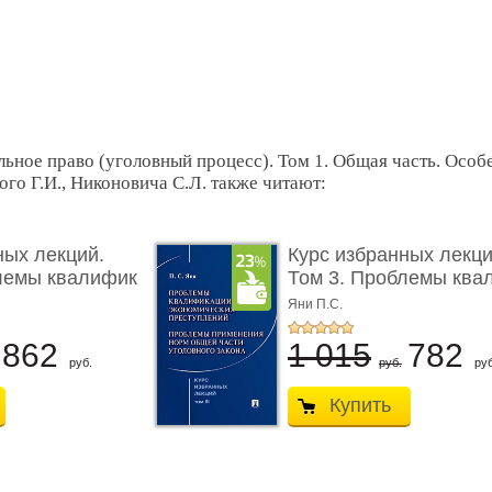
ьное право (уголовный процесс). Том 1. Общая часть. Особ
ого Г.И., Никоновича С.Л. также читают:
ных лекций.
Курс избранных лекци
лемы квалифик
Том 3. Проблемы ква
...
Яни П.С.
862
1 015
782
руб.
руб.
руб
Купить