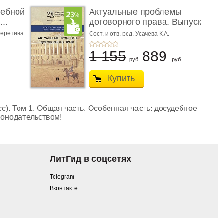
дебной
Актуальные проблемы
..
договорного права. Выпуск
...
еретина
Сост. и отв. ред. Усачева К.А.
1 155
889
руб.
руб.
Купить
). Том 1. Общая часть. Особенная часть: досудебное
аконодательством!
ЛитГид в соцсетях
Telegram
Вконтакте