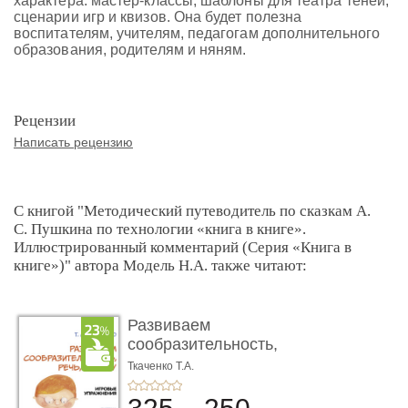
характера: мастер-классы, шаблоны для театра теней,
сценарии игр и квизов. Она будет полезна
воспитателям, учителям, педагогам дополнительного
образования, родителям и няням.
Рецензии
Написать рецензию
С книгой "Методический путеводитель по сказкам А.
С. Пушкина по технологии «книга в книге».
Иллюстрированный комментарий (Серия «Книга в
книге»)" автора Модель Н.А. также читают:
Развиваем
сообразительность,
речь, логику. Уче ...
Ткаченко Т.А.