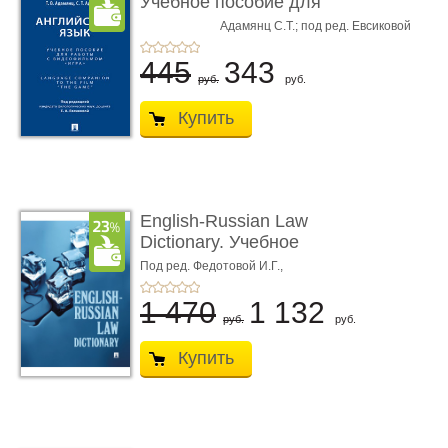
Учебное пособие для
работы с � ...
Адамянц С.Т.; под ред. Евсиковой
Адамянц Т.В.,
Е.А.
445
343
руб.
руб.
Купить
English-Russian Law
Dictionary. Учебное
пособие
Под ред. Федотовой И.Г.,
Толстопятенко Г.П.
1 470
1 132
руб.
руб.
Купить