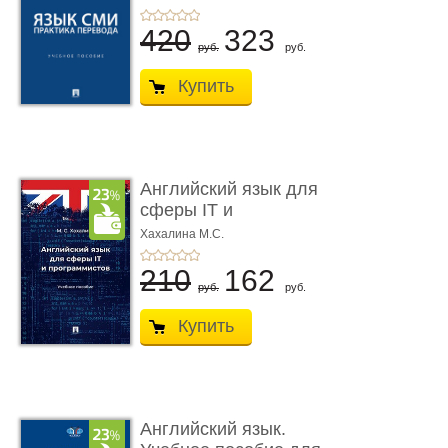
420
323
руб.
руб.
Купить
Английский язык для
сферы IT и
программистов. У� ...
Хахалина М.С.
210
162
руб.
руб.
Купить
Английский язык.