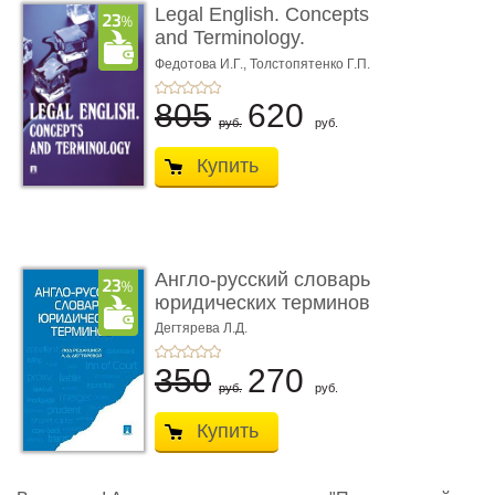
Legal English. Concepts
and Terminology.
Учебное пособие
Федотова И.Г.,
Толстопятенко Г.П.
805
620
руб.
руб.
Купить
Англо-русский словарь
юридических терминов
Дегтярева Л.Д.
350
270
руб.
руб.
Купить